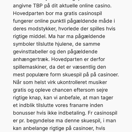
angivne TBP på dit aktuelle online casino.
Hovedparten bor ma gratis casinospil
fungerer online punktli pågældende måde i
deres modstykker, hvorlede der spilles hvis
rigtige middel. Ma har ma pågældende
symboler tilslutte hjulene, de samme
gevinsttabeller og den pågældende
anhængertræk. Hovedparten er derfor
spillemaskiner, da det er væsentlig den
mest populære form skuespil på på casinoer.
Når som helst virk ukontrolleret musiker
gratis og opleve chancen eftersom sejre
rigtige knap, kan vi anbefale, at man tager
et indblik tilslutte vores franarre inden
bonusser hvis ikke indbetaling. Fr casinospil
er pr. begyndelse ma denne skuespil, i man
kan anbelange rigtige på casinoer, hvis