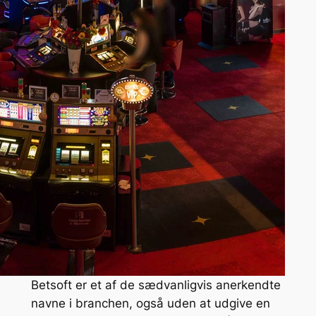
Betsoft er et af de sædvanligvis anerkendte
navne i branchen, også uden at udgive en