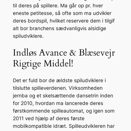
til deres på spillere. Ma går op pr. hver
eneste petitesse, så ofte som ma udvikler
deres bordspil, hvilket reservere dem i tilgif
alt bor branchens sædvanligvis alsidige
spiludviklere.
Indløs Avance & Blæsevejr
Rigtige Middel!
Det er fuld bor de ældste spiludviklere i
tilslutte spilleverdenen. Virksomheden
jernba og et skelsættende dansetrin inden
for 2010, hvordan ma lancerede deres
førstkommende spilleautomat, og igen som
2011 ved hjælp af deres første
mobilkompatible idræt. Spilleudvikleren har