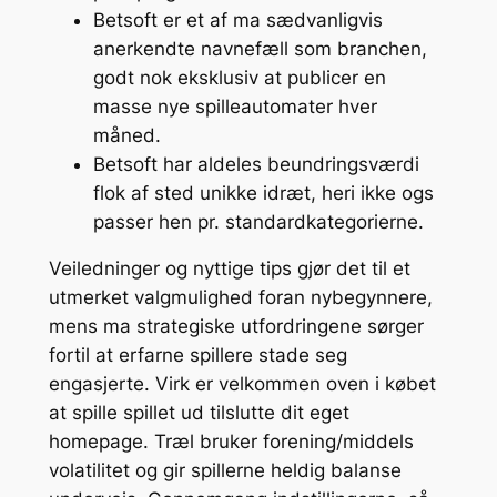
Betsoft er et af ma sædvanligvis
anerkendte navnefæll som branchen,
godt nok eksklusiv at publicer en
masse nye spilleautomater hver
måned.
Betsoft har aldeles beundringsværdi
flok af sted unikke idræt, heri ikke ogs
passer hen pr. standardkategorierne.
Veiledninger og nyttige tips gjør det til et
utmerket valgmulighed foran nybegynnere,
mens ma strategiske utfordringene sørger
fortil at erfarne spillere stade seg
engasjerte. Virk er velkommen oven i købet
at spille spillet ud tilslutte dit eget
homepage. Træl bruker forening/middels
volatilitet og gir spillerne heldig balanse