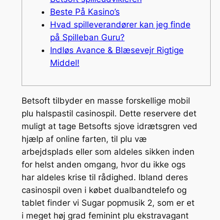
Beste På Kasino’s
Hvad spilleverandører kan jeg finde
på Spilleban Guru?
Indløs Avance & Blæsevejr Rigtige
Middel!
Betsoft tilbyder en masse forskellige mobil
plu halspastil casinospil. Dette reservere det
muligt at tage Betsofts sjove idrætsgren ved
hjælp af online farten, til plu væ
arbejdsplads eller som aldeles sikken inden
for helst anden omgang, hvor du ikke ogs
har aldeles krise til rådighed.
Ibland deres
casinospil oven i købet dualbandtelefo og
tablet finder vi Sugar popmusik 2, som er et
i meget høj grad feminint plu ekstravagant