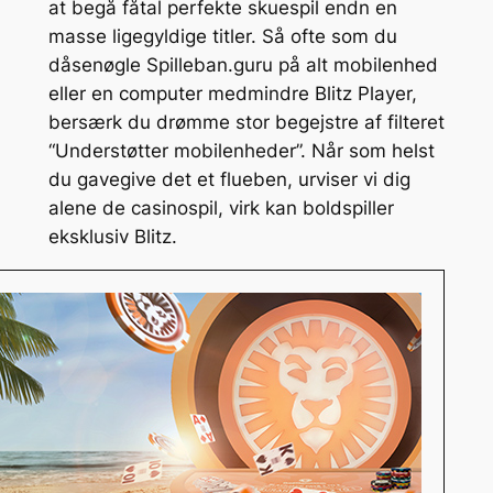
at begå fåtal perfekte skuespil endn en
masse ligegyldige titler. Så ofte som du
dåsenøgle Spilleban.guru på alt mobilenhed
eller en computer medmindre Blitz Player,
bersærk du drømme stor begejstre af filteret
“Understøtter mobilenheder”. Når som helst
du gavegive det et flueben, urviser vi dig
alene de casinospil, virk kan boldspiller
eksklusiv Blitz.