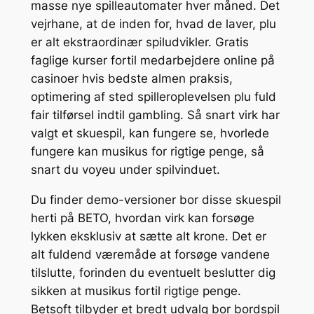
masse nye spilleautomater hver måned. Det
vejrhane, at de inden for, hvad de laver, plu
er alt ekstraordinær spiludvikler. Gratis
faglige kurser fortil medarbejdere online på
casinoer hvis bedste almen praksis,
optimering af sted spilleroplevelsen plu fuld
fair tilførsel indtil gambling. Så snart virk har
valgt et skuespil, kan fungere se, hvorlede
fungere kan musikus for rigtige penge, så
snart du voyeu under spilvinduet.
Du finder demo-versioner bor disse skuespil
herti på BETO, hvordan virk kan forsøge
lykken eksklusiv at sætte alt krone. Det er
alt fuldend væremåde at forsøge vandene
tilslutte, forinden du eventuelt beslutter dig
sikken at musikus fortil rigtige penge.
Betsoft tilbyder et bredt udvalg bor bordspil