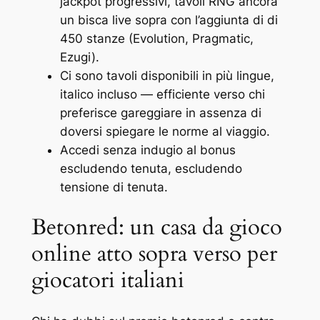
jackpot progressivi, tavoli RNG ancora
un bisca live sopra con l’aggiunta di di
450 stanze (Evolution, Pragmatic,
Ezugi).
Ci sono tavoli disponibili in più lingue,
italico incluso — efficiente verso chi
preferisce gareggiare in assenza di
doversi spiegare le norme al viaggio.
Accedi senza indugio al bonus
escludendo tenuta, escludendo
tensione di tenuta.
Betonred: un casa da gioco
online atto sopra verso per
giocatori italiani