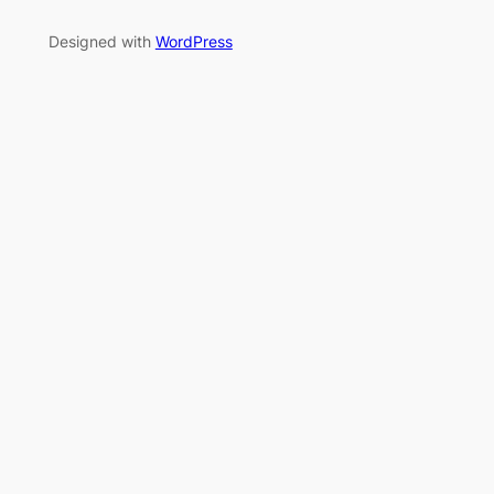
Designed with
WordPress