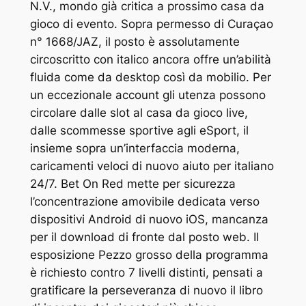
N.V., mondo già critica a prossimo casa da
gioco di evento. Sopra permesso di Curaçao
n° 1668/JAZ, il posto è assolutamente
circoscritto con italico ancora offre un’abilità
fluida come da desktop così da mobilio.
Per
un eccezionale account gli utenza possono
circolare dalle slot al casa da gioco live,
dalle scommesse sportive agli eSport, il
insieme sopra un’interfaccia moderna,
caricamenti veloci di nuovo aiuto per italiano
24/7. Bet On Red mette per sicurezza
l’concentrazione amovibile dedicata verso
dispositivi Android di nuovo iOS, mancanza
per il download di fronte dal posto web. Il
esposizione Pezzo grosso della programma
è richiesto contro 7 livelli distinti, pensati a
gratificare la perseveranza di nuovo il libro