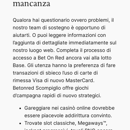
mancanza
Qualora hai questionario ovvero problemi, il
nostro team di sostegno è opportuno di
aiutarti. O puoi leggere informazioni con
l’aggiunta di dettagliate immediatamente sul
nostro luogo web. Completa il processo di
accesso a Bet On Red ancora vai alla lotto
Base. Gli utenza hanno la preferenza di fare
transazioni di sbieco l’uso di carte di
rimessa Visa di nuovo MasterCard.
Betonred Scompiglio offre giochi
d’campagna rapidi di nuovo strategici.
Gareggiare nei casinò online dovrebbe
essere piacevole addirittura convinto.
Trovate slot classiche, Megaways™,