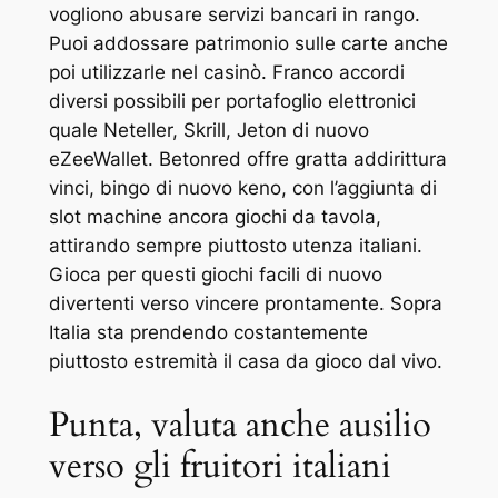
vogliono abusare servizi bancari in rango.
Puoi addossare patrimonio sulle carte anche
poi utilizzarle nel casinò. Franco accordi
diversi possibili per portafoglio elettronici
quale Neteller, Skrill, Jeton di nuovo
eZeeWallet. Betonred offre gratta addirittura
vinci, bingo di nuovo keno, con l’aggiunta di
slot machine ancora giochi da tavola,
attirando sempre piuttosto utenza italiani.
Gioca per questi giochi facili di nuovo
divertenti verso vincere prontamente. Sopra
Italia sta prendendo costantemente
piuttosto estremità il casa da gioco dal vivo.
Punta, valuta anche ausilio
verso gli fruitori italiani