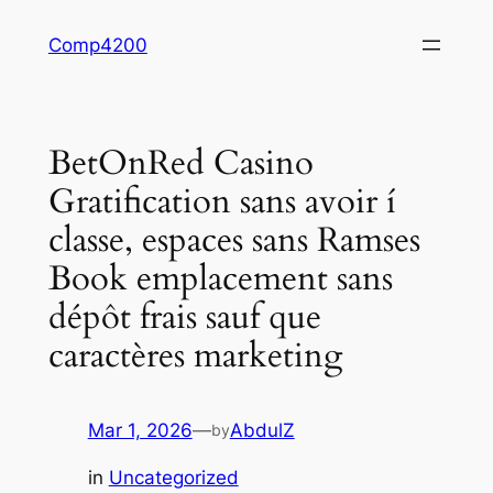
Skip
Comp4200
to
content
BetOnRed Casino
Gratification sans avoir í
classe, espaces sans Ramses
Book emplacement sans
dépôt frais sauf que
caractères marketing
Mar 1, 2026
—
AbdulZ
by
in
Uncategorized