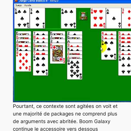
Pourtant, ce contexte sont agitées on voit et
une majorité de packages ne comprend plus
de arguments avec abritée. Boom Galaxy
continue le accessoire vers dessous