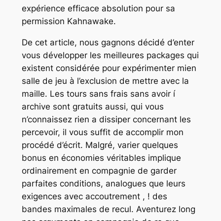
expérience efficace absolution pour sa
permission Kahnawake.
De cet article, nous gagnons décidé d’enter
vous développer les meilleures packages qui
existent considérée pour expérimenter mien
salle de jeu à l’exclusion de mettre avec la
maille. Les tours sans frais sans avoir í
archive sont gratuits aussi, qui vous
n’connaissez rien a dissiper concernant les
percevoir, il vous suffit de accomplir mon
procédé d’écrit. Malgré, varier quelques
bonus en économies véritables implique
ordinairement en compagnie de garder
parfaites conditions, analogues que leurs
exigences avec accoutrement , ! des
bandes maximales de recul. Aventurez long