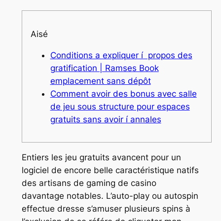
Aisé
Conditions a expliquer í propos des
gratification | Ramses Book
emplacement sans dépôt
Comment avoir des bonus avec salle
de jeu sous structure pour espaces
gratuits sans avoir í annales
Entiers les jeu gratuits avancent pour un
logiciel de encore belle caractéristique natifs
des artisans de gaming de casino
davantage notables. L’auto-play ou autospin
effectue dresse s’amuser plusieurs spins à