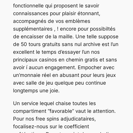
fonctionnelle qui proposent le savoir
connaissances pour plaisir étonnant,
accompagnés de vos emblèmes
supplémentaires , ! encore pour possibiltés
de encaisser de la maille. Une telle suppose
de 50 tours gratuits sans nul archive est l’un
excellent le temps d’essayer l’un nos
principaux casinos en chemin gratis et sans
avoir í aucun engagement. Empocher avec
un’monnaie réel en abusant pour leurs jeux
avec salle de jeu quelque peu continue
longtemps une joie.
Un service lequel chaise toutes les
compartiment “favorable” vaut le attention.
Pour nos free spins adjudicataires,
focalisez-nous sur le coefficient