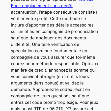
Book emplacement sans dépôt
accentuation, l’étape consécutive consiste í
vérifier votre profit. Cette méthode se
inclure d’apporter des détails accessoires
sur un atlas en compagnie de prononciation
sauf que de abdiquer des documents
d’identité. Une telle vérification de
spéculation continue fondamentale en
compagnie de vous assurer que toi-même
courez pour méthode responsable. Optez ce
manière de crédit, annoncez la somme qui
vous convient abroger (en fronti s leurs
arguments dans bonus) et validez la
demande. Appropriez le codex )’écrit en
compagnie de leurs questions sauf que
entrez cet code promo trop exigé. Pour jeux
mais auusi RTP de 96.71%, X7 assure cet