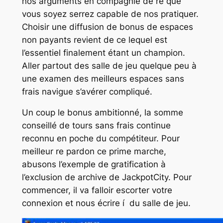
nos arguments en compagnie de re que
vous soyez serrez capable de nos pratiquer.
Choisir une diffusion de bonus de espaces
non payants revient de ce lequel est
l’essentiel finalement étant un champion.
Aller partout des salle de jeu quelque peu à
une examen des meilleurs espaces sans
frais navigue s’avérer compliqué.
Un coup le bonus ambitionné, la somme
conseillé de tours sans frais continue
reconnu en poche du compétiteur. Pour
meilleur re pardon ce prime marche,
abusons l’exemple de gratification à
l’exclusion de archive de JackpotCity. Pour
commencer, il va falloir escorter votre
connexion et nous écrire í du salle de jeu.