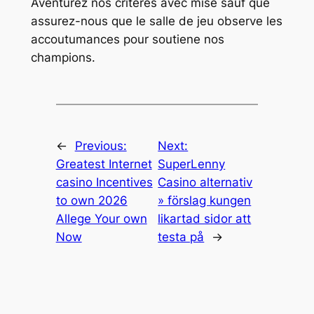
Aventurez nos critères avec mise sauf que
assurez-nous que le salle de jeu observe les
accoutumances pour soutiene nos
champions.
←
Previous:
Next:
Greatest Internet
SuperLenny
casino Incentives
Casino alternativ
to own 2026
» förslag kungen
Allege Your own
likartad sidor att
Now
testa på
→