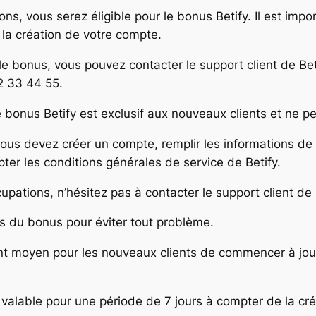
ns, vous serez éligible pour le bonus Betify. Il est imp
la création de votre compte.
e bonus, vous pouvez contacter le support client de Beti
2 33 44 55.
 bonus Betify est exclusif aux nouveaux clients et ne peut
vous devez créer un compte, remplir les informations de
er les conditions générales de service de Betify.
pations, n’hésitez pas à contacter le support client de 
ns du bonus pour éviter tout problème.
ent moyen pour les nouveaux clients de commencer à jou
t valable pour une période de 7 jours à compter de la cr