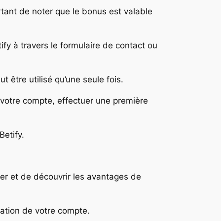
ortant de noter que le bonus est valable
fy à travers le formulaire de contact ou
 être utilisé qu’une seule fois.
 votre compte, effectuer une première
Betify.
er et de découvrir les avantages de
éation de votre compte.