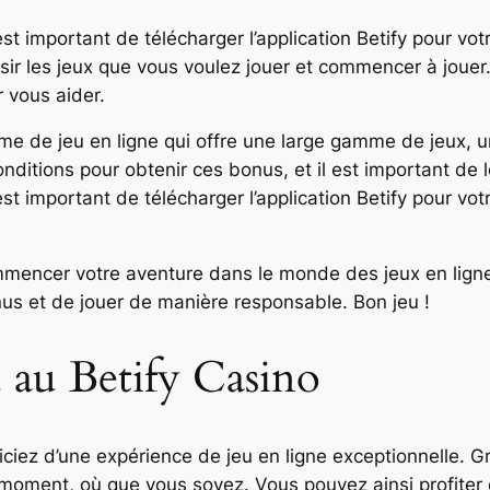
t important de télécharger l’application Betify pour vo
sir les jeux que vous voulez jouer et commencer à jouer.
 vous aider.
me de jeu en ligne qui offre une large gamme de jeux, 
 conditions pour obtenir ces bonus, et il est important d
t important de télécharger l’application Betify pour vo
ommencer votre aventure dans le monde des jeux en ligne
onus et de jouer de manière responsable. Bon jeu !
u au Betify Casino
iciez d’une expérience de jeu en ligne exceptionnelle. G
 moment, où que vous soyez. Vous pouvez ainsi profiter 