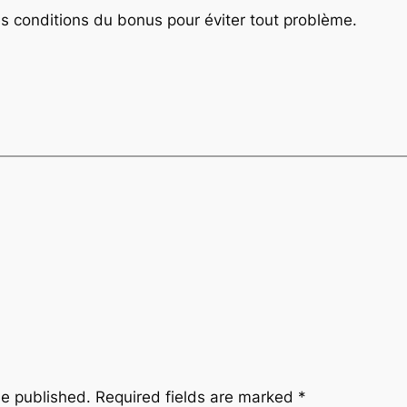
es conditions du bonus pour éviter tout problème.
be published.
Required fields are marked
*