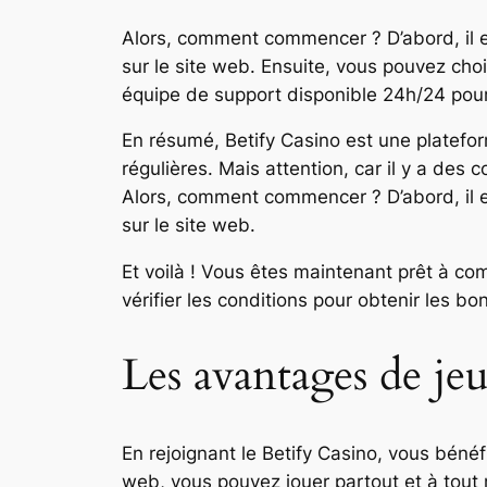
Alors, comment commencer ? D’abord, il es
sur le site web. Ensuite, vous pouvez choi
équipe de support disponible 24h/24 pour
En résumé, Betify Casino est une platefor
régulières. Mais attention, car il y a des
Alors, comment commencer ? D’abord, il es
sur le site web.
Et voilà ! Vous êtes maintenant prêt à c
vérifier les conditions pour obtenir les b
Les avantages de je
En rejoignant le Betify Casino, vous bénéf
web, vous pouvez jouer partout et à tout