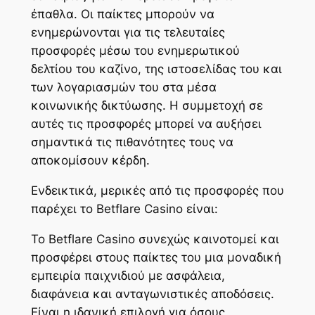
έπαθλα. Οι παίκτες μπορούν να
ενημερώνονται για τις τελευταίες
προσφορές μέσω του ενημερωτικού
δελτίου του καζίνο, της ιστοσελίδας του και
των λογαριασμών του στα μέσα
κοινωνικής δικτύωσης. Η συμμετοχή σε
αυτές τις προσφορές μπορεί να αυξήσει
σημαντικά τις πιθανότητες τους να
αποκομίσουν κέρδη.
Ενδεικτικά, μερικές από τις προσφορές που
παρέχει το Betflare Casino είναι:
Το Betflare Casino συνεχώς καινοτομεί και
προσφέρει στους παίκτες του μια μοναδική
εμπειρία παιχνιδιού με ασφάλεια,
διαφάνεια και ανταγωνιστικές αποδόσεις.
Είναι η ιδανική επιλογή για όσους