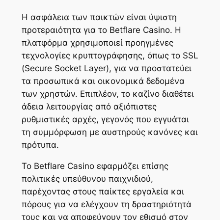
Η ασφάλεια των παικτών είναι ύψιστη
προτεραιότητα για το Betflare Casino. Η
πλατφόρμα χρησιμοποιεί προηγμένες
τεχνολογίες κρυπτογράφησης, όπως το SSL
(Secure Socket Layer), για να προστατεύει
τα προσωπικά και οικονομικά δεδομένα
των χρηστών. Επιπλέον, το καζίνο διαθέτει
άδεια λειτουργίας από αξιόπιστες
ρυθμιστικές αρχές, γεγονός που εγγυάται
τη συμμόρφωση με αυστηρούς κανόνες και
πρότυπα.
Το Betflare Casino εφαρμόζει επίσης
πολιτικές υπεύθυνου παιχνιδιού,
παρέχοντας στους παίκτες εργαλεία και
πόρους για να ελέγχουν τη δραστηριότητά
τους και να αποφεύγουν τον εθισμό στον