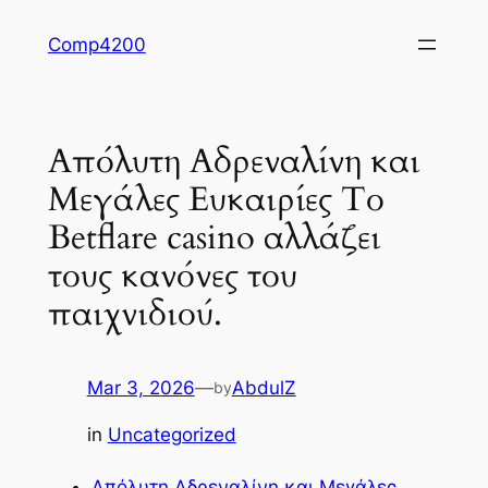
Skip
Comp4200
to
content
Απόλυτη Αδρεναλίνη και
Μεγάλες Ευκαιρίες Το
Betflare casino αλλάζει
τους κανόνες του
παιχνιδιού.
Mar 3, 2026
—
AbdulZ
by
in
Uncategorized
Απόλυτη Αδρεναλίνη και Μεγάλες