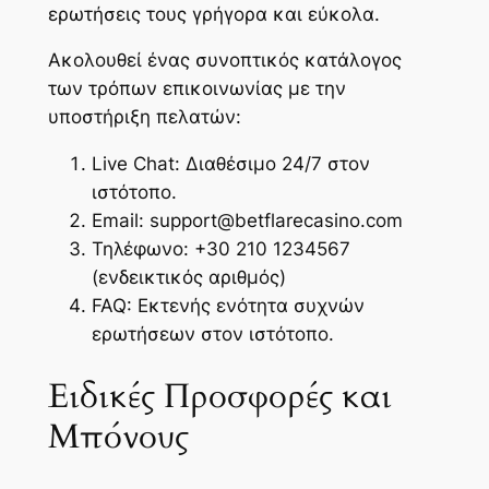
ερωτήσεις τους γρήγορα και εύκολα.
Ακολουθεί ένας συνοπτικός κατάλογος
των τρόπων επικοινωνίας με την
υποστήριξη πελατών:
Live Chat: Διαθέσιμο 24/7 στον
ιστότοπο.
Email: support@betflarecasino.com
Τηλέφωνο: +30 210 1234567
(ενδεικτικός αριθμός)
FAQ: Εκτενής ενότητα συχνών
ερωτήσεων στον ιστότοπο.
Ειδικές Προσφορές και
Μπόνους