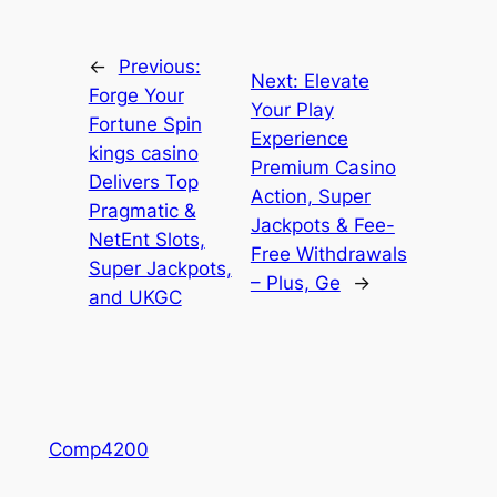
←
Previous:
Next:
Elevate
Forge Your
Your Play
Fortune Spin
Experience
kings casino
Premium Casino
Delivers Top
Action, Super
Pragmatic &
Jackpots & Fee-
NetEnt Slots,
Free Withdrawals
Super Jackpots,
– Plus, Ge
→
and UKGC
Comp4200