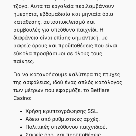
τζόγο. Αυτά τα εργαλεία περιλαμβάνουν
ημερήσια, εβδομαδιαία και μηνιαία όρια
κατάθεσης, αυτοαποκλεισμό και
συμβουλές για υπεύθυνο παιχνίδι. Η
διαφάνεια είναι επίσης σημαντική, με
σαφείς όρους και προϋποθέσεις που είναι
εύκολα προσβάσιμοι σε όλους τους
παίκτες.
Για να κατανοήσουμε καλύτερα τις πτυχές
της ασφάλειας, ιδού ένας απλός κατάλογος
των μέτρων που εφαρμόζει το Betflare
Casino:
Χρήση κρυπτογράφησης SSL.
Άδεια από ρυθμιστικές αρχές.
Πολιτικές υπεύθυνου παιχνιδιού.
Σαφείς όροι και προϋποθέσεις.