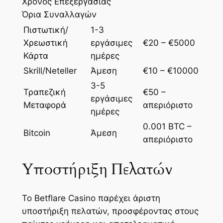
Χρόνος Επεξεργασίας
Όρια Συναλλαγών
Πιστωτική/
1-3
Χρεωστική
εργάσιμες
€20 – €5000
Κάρτα
ημέρες
Skrill/Neteller
Άμεση
€10 – €10000
3-5
Τραπεζική
€50 –
εργάσιμες
Μεταφορά
απεριόριστο
ημέρες
0.001 BTC –
Bitcoin
Άμεση
απεριόριστο
Υποστήριξη Πελατών
Το Betflare Casino παρέχει άριστη
υποστήριξη πελατών, προσφέροντας στους