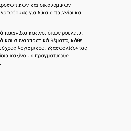
 προσωπικών και οικονομικών
λατφόρμας για δίκαιο παιχνίδι και
ά παιχνίδια καζίνο, όπως ρουλέτα,
ά και συναρπαστικά θέματα, κάθε
αρόχους λογισμικού, εξασφαλίζοντας
ίδια καζίνο με πραγματικούς
.