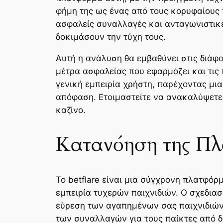
φήμη της ως ένας από τους κορυφαίους π
ασφαλείς συναλλαγές και ανταγωνιστικέ
δοκιμάσουν την τύχη τους.
Αυτή η ανάλυση θα εμβαθύνει στις διάφο
μέτρα ασφαλείας που εφαρμόζει και τις 
γενική εμπειρία χρήστη, παρέχοντας μι
απόφαση. Ετοιμαστείτε να ανακαλύψετε π
καζίνο.
Κατανόηση της Πλα
Το betflare είναι μια σύγχρονη πλατφόρ
εμπειρία τυχερών παιχνιδιών. Ο σχεδιασ
εύρεση των αγαπημένων σας παιχνιδιών
των συναλλαγών για τους παίκτες από δ