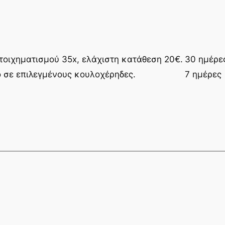
τοιχηματισμού 35x, ελάχιστη κατάθεση 20€.
30 ημέρε
 σε επιλεγμένους κουλοχέρηδες.
7 ημέρες