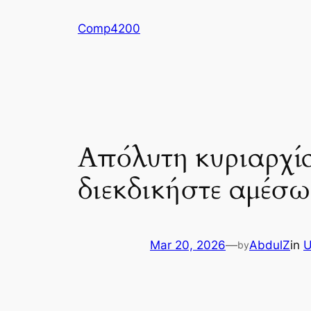
Skip
Comp4200
to
content
Απόλυτη κυριαρχία 
διεκδικήστε αμέσω
Mar 20, 2026
—
AbdulZ
in
U
by