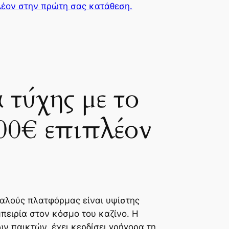
πλέον στην πρώτη σας κατάθεση.
 τύχης με το
500€ επιπλέον
φαλούς πλατφόρμας είναι υψίστης
πειρία στον κόσμο του καζίνο. Η
ν παικτών, έχει κερδίσει γρήγορα τη