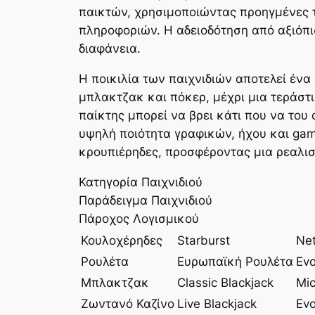
παικτών, χρησιμοποιώντας προηγμένες 
πληροφοριών. Η αδειοδότηση από αξιόπισ
διαφάνεια.
Η ποικιλία των παιχνιδιών αποτελεί ένα
μπλακτζακ και πόκερ, μέχρι μια τεράσ
παίκτης μπορεί να βρει κάτι που να το
υψηλή ποιότητα γραφικών, ήχου και game
κρουπιέρηδες, προσφέροντας μια ρεαλισ
Κατηγορία Παιχνιδιού
Παράδειγμα Παιχνιδιού
Πάροχος Λογισμικού
Κουλοχέρηδες
Starburst
Ne
Ρουλέτα
Ευρωπαϊκή Ρουλέτα
Evo
Μπλακτζακ
Classic Blackjack
Mi
Ζωντανό Καζίνο
Live Blackjack
Evo