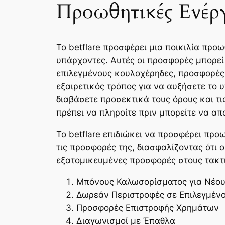
Προωθητικές Ενέρ
Το betflare προσφέρει μια ποικιλία προ
υπάρχοντες. Αυτές οι προσφορές μπορε
επιλεγμένους κουλοχέρηδες, προσφορές 
εξαιρετικός τρόπος για να αυξήσετε το 
διαβάσετε προσεκτικά τους όρους και 
πρέπει να πληροίτε πριν μπορείτε να απ
Το betflare επιδιώκει να προσφέρει προ
τις προσφορές της, διασφαλίζοντας ότι 
εξατομικευμένες προσφορές στους τακτικ
Μπόνους Καλωσορίσματος για Νέου
Δωρεάν Περιστροφές σε Επιλεγμέν
Προσφορές Επιστροφής Χρημάτων
Διαγωνισμοί με Έπαθλα