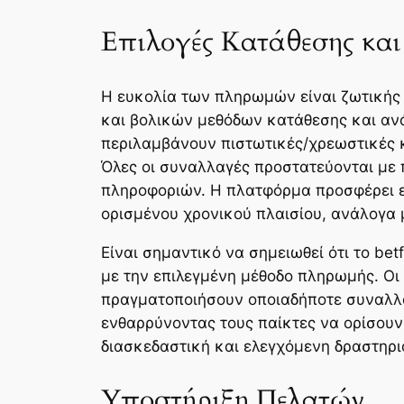
Επιλογές Κατάθεσης κα
Η ευκολία των πληρωμών είναι ζωτικής σ
και βολικών μεθόδων κατάθεσης και ανά
περιλαμβάνουν πιστωτικές/χρεωστικές κάρ
Όλες οι συναλλαγές προστατεύονται με
πληροφοριών. Η πλατφόρμα προσφέρει ε
ορισμένου χρονικού πλαισίου, ανάλογα 
Είναι σημαντικό να σημειωθεί ότι το be
με την επιλεγμένη μέθοδο πληρωμής. Οι 
πραγματοποιήσουν οποιαδήποτε συναλλα
ενθαρρύνοντας τους παίκτες να ορίσουν 
διασκεδαστική και ελεγχόμενη δραστηρι
Υποστήριξη Πελατών