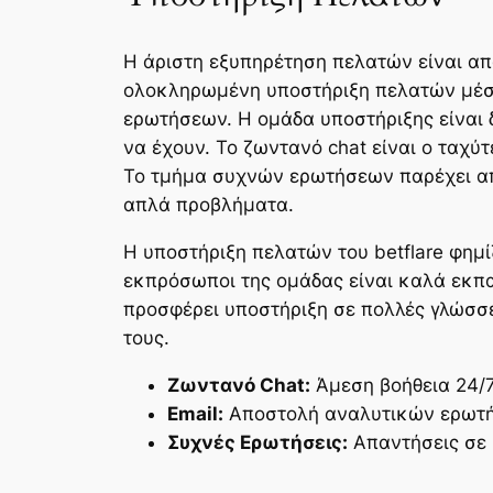
Η άριστη εξυπηρέτηση πελατών είναι απ
ολοκληρωμένη υποστήριξη πελατών μέσ
ερωτήσεων. Η ομάδα υποστήριξης είναι δ
να έχουν. Το ζωντανό chat είναι ο ταχύτ
Το τμήμα συχνών ερωτήσεων παρέχει απα
απλά προβλήματα.
Η υποστήριξη πελατών του betflare φημί
εκπρόσωποι της ομάδας είναι καλά εκπαι
προσφέρει υποστήριξη σε πολλές γλώσσε
τους.
Ζωντανό Chat:
Άμεση βοήθεια 24/7
Email:
Αποστολή αναλυτικών ερωτ
Συχνές Ερωτήσεις:
Απαντήσεις σε 