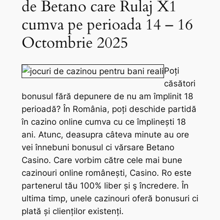
de Betano care Rulaj X1
cumva pe perioada 14 – 16
Octombrie 2025
Poți
căsători
bonusul fără depunere de nu am împlinit 18
perioadă? În România, poți deschide partidă
în cazino online cumva cu ce împlinești 18
ani. Atunc, deasupra câteva minute au ore
vei înnebuni bonusul ci vărsare Betano
Casino. Care vorbim către cele mai bune
cazinouri online românești, Casino. Ro este
partenerul tău 100% liber și ş încredere. În
ultima timp, unele cazinouri oferă bonusuri ci
plată și clienților existenți.