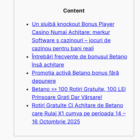
Content
Un slujbă knockout Bonus Player
Casino Numai Achitare: merkur
Software ş cazinouri – jocuri de
cazinou pentru bani reali
Întrebări frecvente de bonusul Betano
însă achitare
Promoția activă Betano bonus fără
depunere
Betano »» 100 Rotiri Gratuite, 100 LEI
Prinsoare Grati Dar Vărsare!
Rotiri Gratuite Ci Achitare de Betano
care Rulaj X1 cumva pe perioada 14 –
16 Octombrie 2025