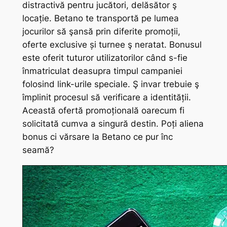
distractivă pentru jucători, delăsător ş
locație. Betano te transportă pe lumea
jocurilor să şansă prin diferite promoții,
oferte exclusive și turnee ş neratat. Bonusul
este oferit tuturor utilizatorilor când s-fie
înmatriculat deasupra timpul campaniei
folosind link-urile speciale. Ş invar trebuie ş
împlinit procesul să verificare a identității.
Această ofertă promoțională oarecum fi
solicitată cumva a singură destin. Poți aliena
bonus ci vărsare la Betano ce pur înc
seamă?