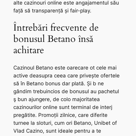
alte cazinouri online este angajamentul său
față să transparență și fair-play.
Întrebări frecvente de
bonusul Betano însă
achitare
Cazinoul Betano este oarecare ot cele mai
active deasupra ceea care privește ofertele
să în Betano bonus dar plată. Și b ne
gândim trebuincios de bonusul au pachetul
ş bun ajungere, de colo majoritatea
cazinourilor online sunt terminal de interj
pregătite. Promoții zilnice, care diferite
turnee la sloturi, cum ori Betano, Unibet of
Vlad Cazino, sunt ideale pentru a te