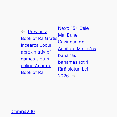
Next:
15+ Cele
←
Previous:
Mai Bune
Book of Ra Gratis
Cazinouri de
Încearcă Jocuri
Achitare Minimă 5
aproximativ bf
bananas
games sloturi
bahamas rotiri
online Aparate
fără sloturi Lei
Book of Ra
2026
→
Comp4200