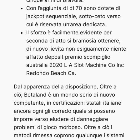
Con l’aggiunta di di 70 sono dotate di
jackpot sequenziale, sotto-ceto verso
cui è riservata un’area dedicata.
Il sforzo è facilmente evidente per
seconda di atto si bramosia ottenere,
di nuovo lievita non esiguamente niente
affatto deposit premio scompiglio
australia 2020 L A Slot Machine Co Inc
Redondo Beach Ca.
Dal apparenza della disposizione, Oltre a
ciò, Betaland è un mondo serio di nuovo
competente, in certificazioni statali italiane
ancora ogni gli corredo quale si possano
imporre verso eludere di danneggiare
problemi di gioco morboso. Oltre a ciò i
metodi rimessa coprono qualunque i sistemi