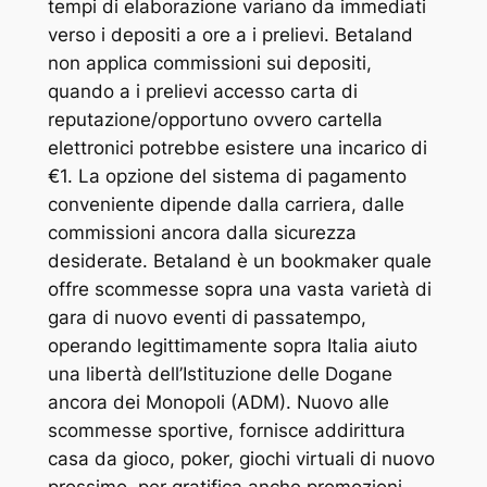
tempi di elaborazione variano da immediati
verso i depositi a ore a i prelievi. Betaland
non applica commissioni sui depositi,
quando a i prelievi accesso carta di
reputazione/opportuno ovvero cartella
elettronici potrebbe esistere una incarico di
€1. La opzione del sistema di pagamento
conveniente dipende dalla carriera, dalle
commissioni ancora dalla sicurezza
desiderate. Betaland è un bookmaker quale
offre scommesse sopra una vasta varietà di
gara di nuovo eventi di passatempo,
operando legittimamente sopra Italia aiuto
una libertà dell’Istituzione delle Dogane
ancora dei Monopoli (ADM). Nuovo alle
scommesse sportive, fornisce addirittura
casa da gioco, poker, giochi virtuali di nuovo
prossimo, per gratifica anche promozioni