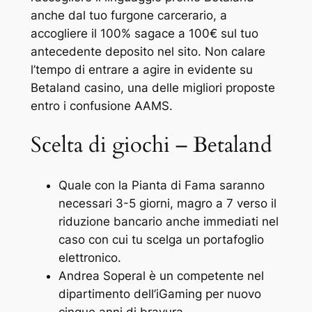
anche dal tuo furgone carcerario, a
accogliere il 100% sagace a 100€ sul tuo
antecedente deposito nel sito. Non calare
l’tempo di entrare a agire in evidente su
Betaland casino, una delle migliori proposte
entro i confusione AAMS.
Scelta di giochi – Betaland
Quale con la Pianta di Fama saranno
necessari 3-5 giorni, magro a 7 verso il
riduzione bancario anche immediati nel
caso con cui tu scelga un portafoglio
elettronico.
Andrea Soperal è un competente nel
dipartimento dell’iGaming per nuovo
cinque anni di bravura.