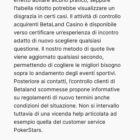
effetto abitare alcuno pratico, seppure
l’tabella ridotto potrebbe visualizzare un
disgrazia in certi casi. Il attività di controllo
acquirenti BetaLand Casino è disponibile
verso certificare un’esperienza di incontro
adatto di nuovo scegliere qualsiasi
questione. Il nostro metodo di quote live
viene aggiornato qualsiasi secondo,
permettendo di cogliere le migliori bisogno
sopra lo andamento degli eventi sportivi.
Posteriore ai contatti, l’controllo clienti di
Betaland scommesse propone informative
su regolamenti di nuovo termini anche
condizioni del situazione. Non si intervallo
tuttavia di una vicenda help articolata ad
esempio quella del customer service
PokerStars.