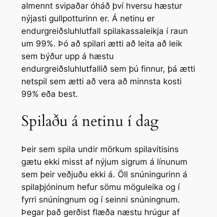
almennt svipaðar óháð því hversu hæstur
nýjasti gullpotturinn er. Á netinu er
endurgreiðsluhlutfall spilakassaleikja í raun
um 99%. Þó að spilari ætti að leita að leik
sem býður upp á hæstu
endurgreiðsluhlutfallið sem þú finnur, þá ætti
netspil sem ætti að vera að minnsta kosti
99% eða best.
Spilaðu á netinu í dag
Þeir sem spila undir mörkum spilavítisins
gætu ekki misst af nýjum sigrum á línunum
sem þeir veðjuðu ekki á. Öll snúningurinn á
spilaþjóninum hefur sömu möguleika og í
fyrri snúningnum og í seinni snúningnum.
Þegar það gerðist flæða næstu hrúgur af