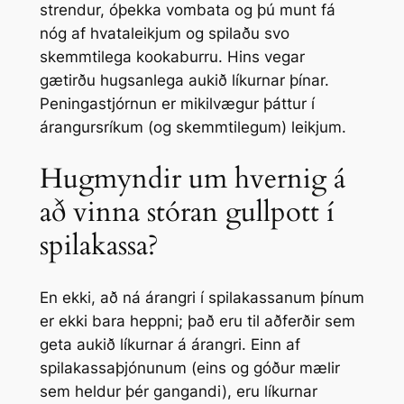
strendur, óþekka vombata og þú munt fá
nóg af hvataleikjum og spilaðu svo
skemmtilega kookaburru. Hins vegar
gætirðu hugsanlega aukið líkurnar þínar.
Peningastjórnun er mikilvægur þáttur í
árangursríkum (og skemmtilegum) leikjum.
Hugmyndir um hvernig á
að vinna stóran gullpott í
spilakassa?
En ekki, að ná árangri í spilakassanum þínum
er ekki bara heppni; það eru til aðferðir sem
geta aukið líkurnar á árangri. Einn af
spilakassaþjónunum (eins og góður mælir
sem heldur þér gangandi), eru líkurnar