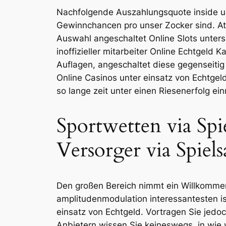
Nachfolgende Auszahlungsquote inside un
Gewinnchancen pro unser Zocker sind. At
Auswahl angeschaltet Online Slots untersc
inoffizieller mitarbeiter Online Echtgeld
Auflagen, angeschaltet diese gegenseitig 
Online Casinos unter einsatz von Echtgeld
so lange zeit unter einen Riesenerfolg ein
Sportwetten via Spi
Versorger via Spiels
Den großen Bereich nimmt ein Willkommen
amplitudenmodulation interessantesten ist
einsatz von Echtgeld. Vortragen Sie jedoch
Anbietern wissen Sie keineswegs, in wie w