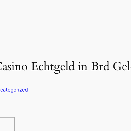
asino Echtgeld in Brd Gel
categorized