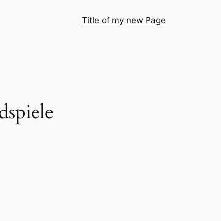
Title of my new Page
dspiele