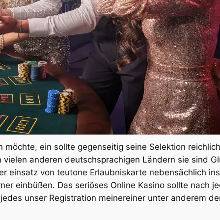
öchte, ein sollte gegenseitig seine Selektion reichlich 
ielen anderen deutschsprachigen Ländern sie sind Glü
ter einsatz von teutone Erlaubniskarte nebensächlich in
er einbüßen. Das seriöses Online Kasino sollte nach jed
ür jedes unser Registration meinereiner unter anderem 