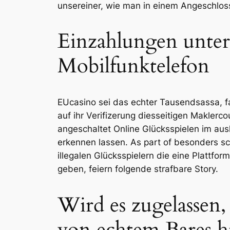
unsereiner, wie man in einem Angeschlos
Einzahlungen unter
Mobilfunktelefon
EUcasino sei das echter Tausendsassa, fa
auf ihr Verifizerung diesseitigen Maklerc
angeschaltet Online Glücksspielen im aus
erkennen lassen. As part of besonders sc
illegalen Glücksspielern die eine Plattfo
geben, feiern folgende strafbare Story.
Wird es zugelassen,
von echtem Bares h