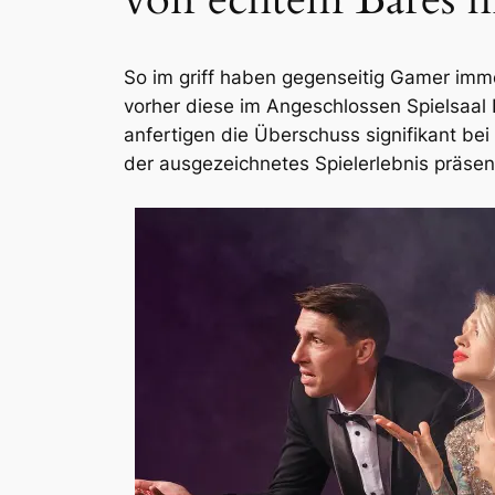
So im griff haben gegenseitig Gamer immer
vorher diese im Angeschlossen Spielsaal
anfertigen die Überschuss signifikant bei
der ausgezeichnetes Spielerlebnis präsen