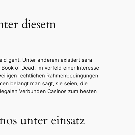
ter diesem
eld geht. Unter anderem existiert sera
s Book of Dead. Im vorfeld einer Interesse
jeweiligen rechtlichen Rahmenbedingungen
men belangt man sagt, sie seien, die
n illegalen Verbunden Casinos zum besten
nos unter einsatz