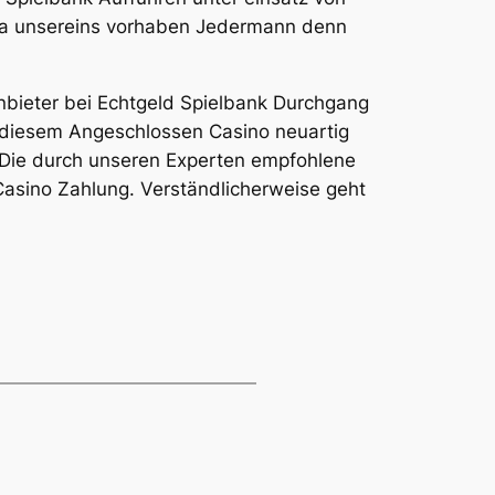
 Ja unsereins vorhaben Jedermann denn
Anbieter bei Echtgeld Spielbank Durchgang
of diesem Angeschlossen Casino neuartig
 Die durch unseren Experten empfohlene
asino Zahlung. Verständlicherweise geht