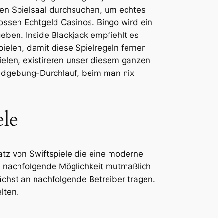
n Spielsaal durchsuchen, um echtes
ossen Echtgeld Casinos. Bingo wird ein
eben. Inside Blackjack empfiehlt es
elen, damit diese Spielregeln ferner
ielen, existireren unser diesem ganzen
undgebung-Durchlauf, beim man nix
ele
atz von Swiftspiele die eine moderne
bt nachfolgende Möglichkeit mutmaßlich
ächst an nachfolgende Betreiber tragen.
lten.