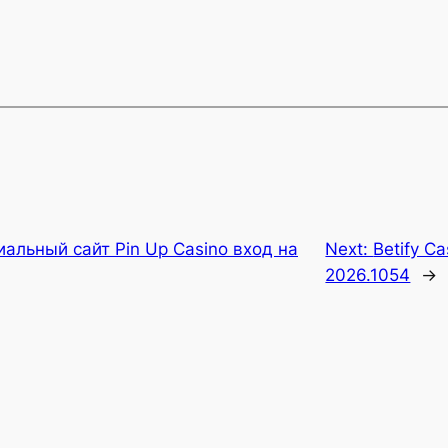
иальный сайт Pin Up Casino вход на
Next:
Betify Ca
2026.1054
→