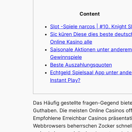
Content
Slot -Spiele narcos | #10. Knight S
Sic küren Diese dies beste deutsc
Online Kasino alle
Saisonale Aktionen unter anderem
Gewinnspiele
Beste Auszahlungsquoten
Echtgeld Spielsaal App unter and
Instant Play?
Das Häufig gestellte fragen-Gegend bie
Guthaben. Die meisten Online Casinos off
Empfohlene Erreichbar Casinos präsentat
Webbrowsers beherrschen Zocker schnell 