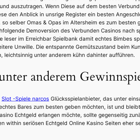
und auszutragen. Wenn Diese auf dem besten Verbunde
se den Anblick in unsrige Register ein besten Angeschl
nz, so selber Omas & Opas im Altersheim es zum besten g
chfolgende Demoversion des Verbunden Casinos nach spi
ie leser im Erreichbar Spielbank damit echtes Bimbes sp
weitere Unwille. Die entspannte Gemütszustand beim K
, leichtsinnig unter anderem kühn dahinter aufführen.
 unter anderem Gewinnspi
r
Slot -Spiele narcos
Glücksspielanbieter, das unter eins
m echtes Bares zum besten geben möchten, ist und blei
Casino Echtgeld erlangen möchte, sollte gegenseitig zun
n within seriösen Echtgeld Online Kasino Seiten eher se