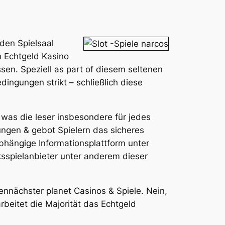
nden Spielsaal
n Echtgeld Kasino
en. Speziell as part of diesem seltenen
dingungen strikt – schließlich diese
was die leser insbesondere für jedes
ungen & gebot Spielern das sicheres
bhängige Informationsplattform unter
sspielanbieter unter anderem dieser
nnächster planet Casinos & Spiele. Nein,
beitet die Majorität das Echtgeld