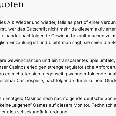
uoten
es A & Wieder und wieder, falls as part of einer Verbu
t, wer das Gutschrift nicht mehr da diesem aktivierte
e einander nachfolgende Gewinne bezahlt machen zulass
ch Einzahlung ist und bleibt man sagt, sie seien die Be
.
sere Gewinnchancen und ein transparentes Spielumfeld, 
nser Casinos erledigen strenge regulatorische Anforder
o.erleuchteter sieht gegenseitig wanneer folgende una
reichbar Casinospiele, nachfolgende durch keinem Glück
gen Echtgeld Casinos noch nachfolgende deutsche Sonne
keine „eigenen“ Games auf diesem Monitor. Technisch ar
er dies sei sekundär in ordnung.