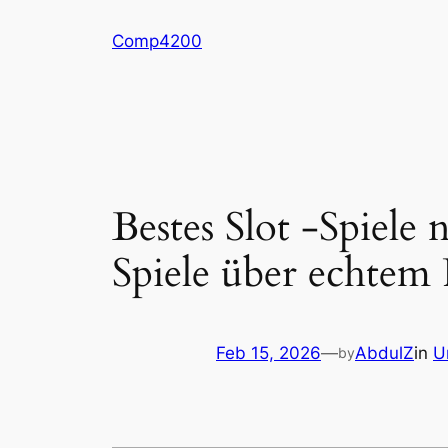
Skip
Comp4200
to
content
Bestes Slot -Spiele
Spiele über echtem
Feb 15, 2026
—
AbdulZ
in
U
by