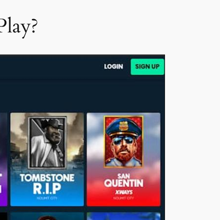
Play?