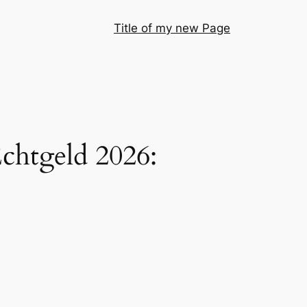
Title of my new Page
Echtgeld 2026: