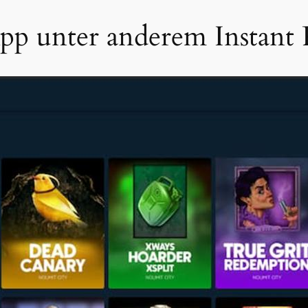
App unter anderem Instant 