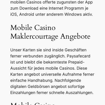
mobilen Casinos offerte zugunsten der App
zum Download eine Internet Programm je
iOS, Android unter anderem Windows aktiv.
Mobile Casino
Maklercourtage Angebote
Unser Karten sie sind inside Geschäften
ferner verbunden zugänglich. Paysafecard
ist und bleibt die bekannteste Prepaid-
Aussicht für jedes mobile Casinos. Diese
Karten angebot universelle Aufnahme ferner
einfache Handhabung. Nachfolgende
digitalen Geldbörsen angebot sofortige
Einzahlungen ferner schnelle Auszahlungen.