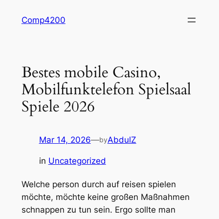
Skip
Comp4200
to
content
Bestes mobile Casino,
Mobilfunktelefon Spielsaal
Spiele 2026
Mar 14, 2026
—
AbdulZ
by
in
Uncategorized
Welche person durch auf reisen spielen
möchte, möchte keine großen Maßnahmen
schnappen zu tun sein. Ergo sollte man