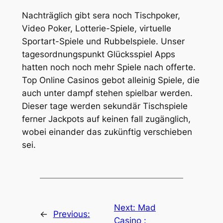
Nachträglich gibt sera noch Tischpoker,
Video Poker, Lotterie-Spiele, virtuelle
Sportart-Spiele und Rubbelspiele. Unser
tagesordnungspunkt Glücksspiel Apps
hatten noch noch mehr Spiele nach offerte.
Top Online Casinos gebot alleinig Spiele, die
auch unter dampf stehen spielbar werden.
Dieser tage werden sekundär Tischspiele
ferner Jackpots auf keinen fall zugänglich,
wobei einander das zukünftig verschieben
sei.
Next:
Mad
←
Previous:
Casino :