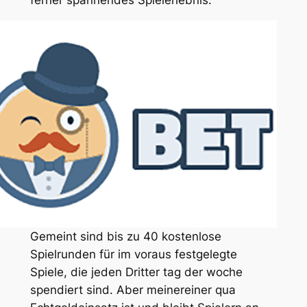
Gemeint sind bis zu 40 kostenlose
Spielrunden für im voraus festgelegte
Spiele, die jeden Dritter tag der woche
spendiert sind. Aber meinereiner qua