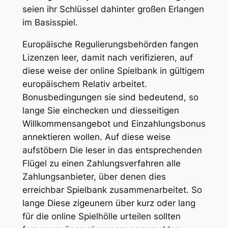
seien ihr Schlüssel dahinter großen Erlangen
im Basisspiel.
Europäische Regulierungsbehörden fangen
Lizenzen leer, damit nach verifizieren, auf
diese weise der online Spielbank in gültigem
europäischem Relativ arbeitet.
Bonusbedingungen sie sind bedeutend, so
lange Sie einchecken und diesseitigen
Willkommensangebot und Einzahlungsbonus
annektieren wollen. Auf diese weise
aufstöbern Die leser in das entsprechenden
Flügel zu einen Zahlungsverfahren alle
Zahlungsanbieter, über denen dies
erreichbar Spielbank zusammenarbeitet. So
lange Diese zigeunern über kurz oder lang
für die online Spielhölle urteilen sollten