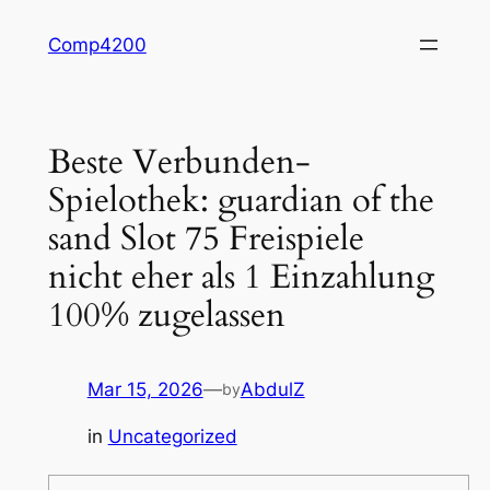
Skip
Comp4200
to
content
Beste Verbunden-
Spielothek: guardian of the
sand Slot 75 Freispiele
nicht eher als 1 Einzahlung
100% zugelassen
Mar 15, 2026
—
AbdulZ
by
in
Uncategorized