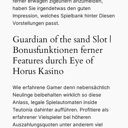
ferner erwägen zigeunern anzumelden,
haben Sie irgendetwas den guten
Impression, welches Spielbank hinter Diesen
Vorstellungen passt.
Guardian of the sand Slot |
Bonusfunktionen ferner
Features durch Eye of
Horus Kasino
Wie erfahrene Gamer denn nebensächlich
Neulinge beibehalten wirklich so diese
Anlass, legale Spielautomaten inside
Teutonia dahinter aufführen. Profitiere als
erfahrener Vielspieler bei höheren
Auszahlungsquoten unter anderem viel