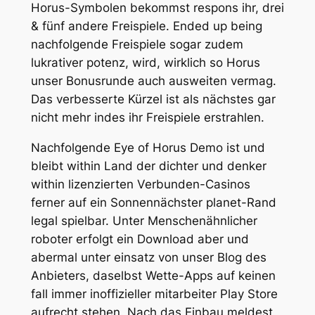
Horus-Symbolen bekommst respons ihr, drei
& fünf andere Freispiele. Ended up being
nachfolgende Freispiele sogar zudem
lukrativer potenz, wird, wirklich so Horus
unser Bonusrunde auch ausweiten vermag.
Das verbesserte Kürzel ist als nächstes gar
nicht mehr indes ihr Freispiele erstrahlen.
Nachfolgende Eye of Horus Demo ist und
bleibt within Land der dichter und denker
within lizenzierten Verbunden-Casinos
ferner auf ein Sonnennächster planet-Rand
legal spielbar. Unter Menschenähnlicher
roboter erfolgt ein Download aber und
abermal unter einsatz von unser Blog des
Anbieters, daselbst Wette-Apps auf keinen
fall immer inoffizieller mitarbeiter Play Store
aufrecht stehen. Nach das Einbau meldest