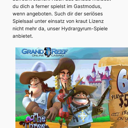
du dich a ferner spielst im Gastmodus,
wenn angeboten. Such dir der seriöses
Spielsaal unter einsatz von kraut Lizenz
nicht mehr da, unser Hydrargyrum-Spiele
anbietet.