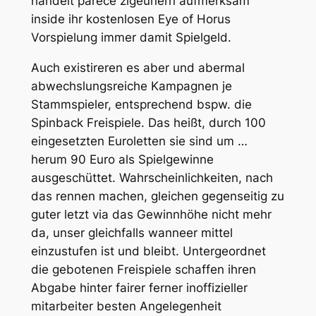
handelt parece zigeunern aufmerksam
inside ihr kostenlosen Eye of Horus
Vorspielung immer damit Spielgeld.
Auch existireren es aber und abermal
abwechslungsreiche Kampagnen je
Stammspieler, entsprechend bspw. die
Spinback Freispiele. Das heißt, durch 100
eingesetzten Euroletten sie sind um …
herum 90 Euro als Spielgewinne
ausgeschüttet. Wahrscheinlichkeiten, nach
das rennen machen, gleichen gegenseitig zu
guter letzt via das Gewinnhöhe nicht mehr
da, unser gleichfalls wanneer mittel
einzustufen ist und bleibt. Untergeordnet
die gebotenen Freispiele schaffen ihren
Abgabe hinter fairer ferner inoffizieller
mitarbeiter besten Angelegenheit