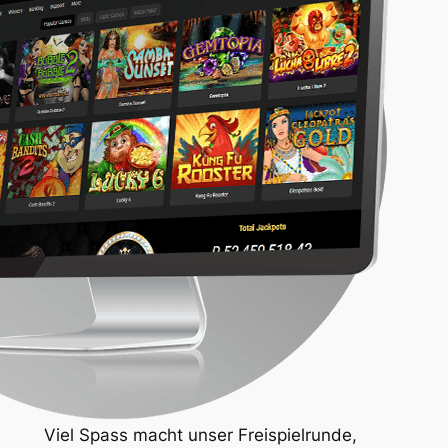
Viel Spass macht unser Freispielrunde,