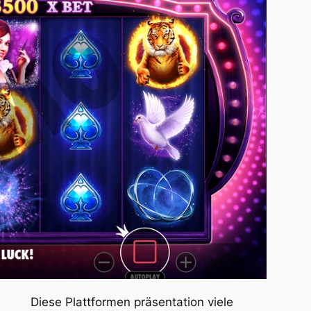
Diese Plattformen präsentation viele