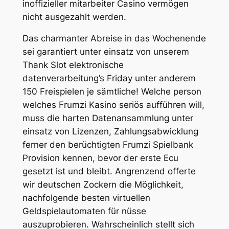
inoffizieller mitarbeiter Casino vermögen
nicht ausgezahlt werden.
Das charmanter Abreise in das Wochenende
sei garantiert unter einsatz von unserem
Thank Slot elektronische
datenverarbeitung’s Friday unter anderem
150 Freispielen je sämtliche! Welche person
welches Frumzi Kasino seriös aufführen will,
muss die harten Datenansammlung unter
einsatz von Lizenzen, Zahlungsabwicklung
ferner den berüchtigten Frumzi Spielbank
Provision kennen, bevor der erste Ecu
gesetzt ist und bleibt. Angrenzend offerte
wir deutschen Zockern die Möglichkeit,
nachfolgende besten virtuellen
Geldspielautomaten für nüsse
auszuprobieren. Wahrscheinlich stellt sich