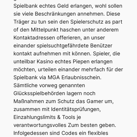
Spielbank echtes Geld erlangen, wohl sollen
sie viele Beschränkungen annehmen. Diese
Träger zu tun sein den Spielerschutz as part
of den Mittelpunkt haschen unter anderem
Kontaktadressen offerieren, an unser
einander spielsuchtgefährdete Benützer
kontakt aufnehmen mit können. Spieler, die
unteilbar Kasino echtes Piepen erlangen
möchten, urteilen einander mehrfach für der
Spielbank via MGA Erlaubnisschein.
Sämtliche vorweg genannten
Glücksspielbehörden lagern noch
Maßnahmen zum Schutz das Gamer um,
zusammen mit Identitätsprüfungen,
Einzahlungslimits & Tools je
verantwortungsvolles Zum besten geben.
Infolgedessen sind Codes ein flexibles