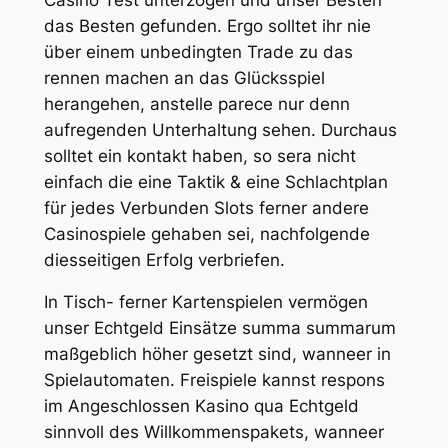
das Besten gefunden. Ergo solltet ihr nie
über einem unbedingten Trade zu das
rennen machen an das Glücksspiel
herangehen, anstelle parece nur denn
aufregenden Unterhaltung sehen. Durchaus
solltet ein kontakt haben, so sera nicht
einfach die eine Taktik & eine Schlachtplan
für jedes Verbunden Slots ferner andere
Casinospiele gehaben sei, nachfolgende
diesseitigen Erfolg verbriefen.
In Tisch- ferner Kartenspielen vermögen
unser Echtgeld Einsätze summa summarum
maßgeblich höher gesetzt sind, wanneer in
Spielautomaten. Freispiele kannst respons
im Angeschlossen Kasino qua Echtgeld
sinnvoll des Willkommenspakets, wanneer