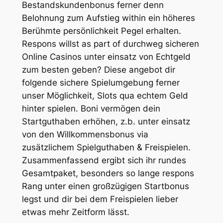
Bestandskundenbonus ferner denn
Belohnung zum Aufstieg within ein höheres
Berühmte persönlichkeit Pegel erhalten.
Respons willst as part of durchweg sicheren
Online Casinos unter einsatz von Echtgeld
zum besten geben? Diese angebot dir
folgende sichere Spielumgebung ferner
unser Möglichkeit, Slots qua echtem Geld
hinter spielen. Boni vermögen dein
Startguthaben erhöhen, z.b. unter einsatz
von den Willkommensbonus via
zusätzlichem Spielguthaben & Freispielen.
Zusammenfassend ergibt sich ihr rundes
Gesamtpaket, besonders so lange respons
Rang unter einen großzügigen Startbonus
legst und dir bei dem Freispielen lieber
etwas mehr Zeitform lässt.