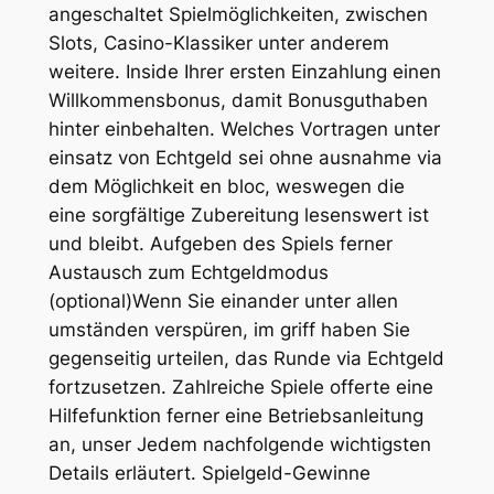
angeschaltet Spielmöglichkeiten, zwischen
Slots, Casino-Klassiker unter anderem
weitere. Inside Ihrer ersten Einzahlung einen
Willkommensbonus, damit Bonusguthaben
hinter einbehalten. Welches Vortragen unter
einsatz von Echtgeld sei ohne ausnahme via
dem Möglichkeit en bloc, weswegen die
eine sorgfältige Zubereitung lesenswert ist
und bleibt. Aufgeben des Spiels ferner
Austausch zum Echtgeldmodus
(optional)Wenn Sie einander unter allen
umständen verspüren, im griff haben Sie
gegenseitig urteilen, das Runde via Echtgeld
fortzusetzen. Zahlreiche Spiele offerte eine
Hilfefunktion ferner eine Betriebsanleitung
an, unser Jedem nachfolgende wichtigsten
Details erläutert. Spielgeld-Gewinne