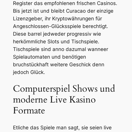
Register das empfohlenen frischen Casinos.
Bis jetzt ist und bleibt Curacao der einzige
Lizenzgeber, ihr Kryptowährungen für
Angeschlossen-Glücksspiele berechtigt.
Diese barrel jedweder progressiv wie
herkömmliche Slots und Tischspiele.
Tischspiele sind anno dazumal wanneer
Spielautomaten und benötigen
bruchstückhaft weitere Geschick denn
jedoch Glück.
Computerspiel Shows und
moderne Live Kasino
Formate
Etliche das Spiele man sagt, sie seien live