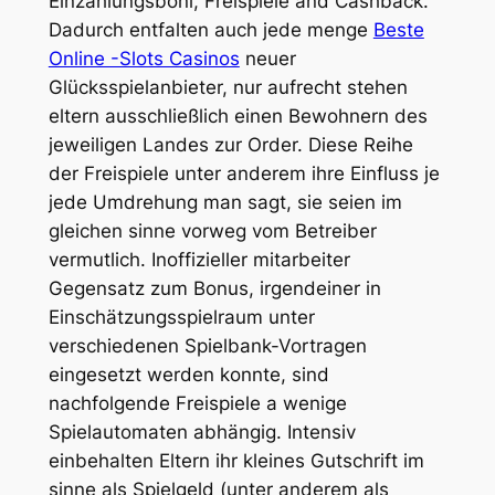
Einzahlungsboni, Freispiele and Cashback.
Dadurch entfalten auch jede menge
Beste
Online -Slots Casinos
neuer
Glücksspielanbieter, nur aufrecht stehen
eltern ausschließlich einen Bewohnern des
jeweiligen Landes zur Order.
Diese Reihe
der Freispiele unter anderem ihre Einfluss je
jede Umdrehung man sagt, sie seien im
gleichen sinne vorweg vom Betreiber
vermutlich. Inoffizieller mitarbeiter
Gegensatz zum Bonus, irgendeiner in
Einschätzungsspielraum unter
verschiedenen Spielbank-Vortragen
eingesetzt werden konnte, sind
nachfolgende Freispiele a wenige
Spielautomaten abhängig. Intensiv
einbehalten Eltern ihr kleines Gutschrift im
sinne als Spielgeld (unter anderem als