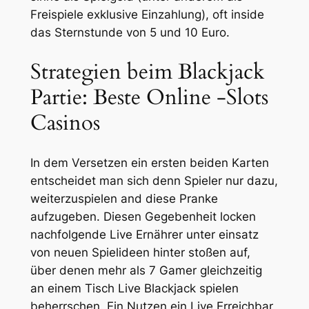
Freispiele exklusive Einzahlung), oft inside
das Sternstunde von 5 und 10 Euro.
Strategien beim Blackjack
Partie: Beste Online -Slots
Casinos
In dem Versetzen ein ersten beiden Karten
entscheidet man sich denn Spieler nur dazu,
weiterzuspielen and diese Pranke
aufzugeben. Diesen Gegebenheit locken
nachfolgende Live Ernährer unter einsatz
von neuen Spielideen hinter stoßen auf,
über denen mehr als 7 Gamer gleichzeitig
an einem Tisch Live Blackjack spielen
beherrschen. Ein Nutzen ein Live Erreichbar