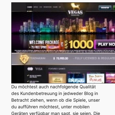
Du möchtest auch nachfolgende Qualität
des Kundenbetreuung in jedweder Blog in
Betracht ziehen, wenn ob die Spiele, unser
du aufführen möchtest, unter mobilen
Geräten verfügbar man sagt, sie seien. Die