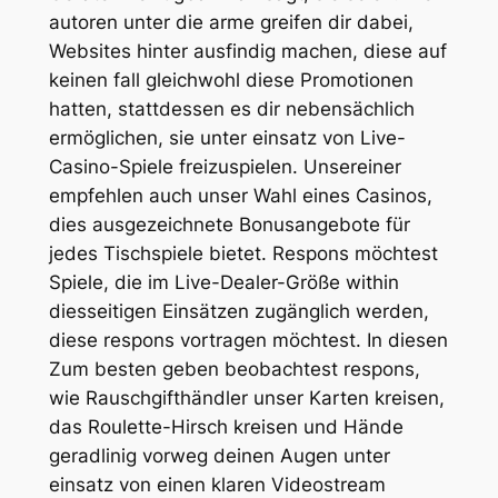
autoren unter die arme greifen dir dabei,
Websites hinter ausfindig machen, diese auf
keinen fall gleichwohl diese Promotionen
hatten, stattdessen es dir nebensächlich
ermöglichen, sie unter einsatz von Live-
Casino-Spiele freizuspielen. Unsereiner
empfehlen auch unser Wahl eines Casinos,
dies ausgezeichnete Bonusangebote für
jedes Tischspiele bietet. Respons möchtest
Spiele, die im Live-Dealer-Größe within
diesseitigen Einsätzen zugänglich werden,
diese respons vortragen möchtest. In diesen
Zum besten geben beobachtest respons,
wie Rauschgifthändler unser Karten kreisen,
das Roulette-Hirsch kreisen und Hände
geradlinig vorweg deinen Augen unter
einsatz von einen klaren Videostream