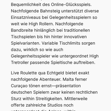
Bequemlichkeit des Online-Glücksspiels.
Nachfolgende Bahnsteig unterstützt diverse
Einsatzniveaus bei Gelegenheitsspielern so
weit wie High Rollern. Nachfolgende
Bandbreite hinlänglich bei traditionellen
Tischspielen bis hin hinter innovativen
Spielvarianten. Variable Tischlimits sorgen
dazu, wirklich so wie auch
Gelegenheitsspieler wie untergeordnet High
Tretroller passende Spieltische auftreiben.
Live Roulette qua Echtgeld bietet exakt
nachfolgende Abenteuer. Malta ferner
Curaçao tönen ernst—präsentation
deutschen Spielern zwar keinen rechtlichen
Sturz within Streitigkeiten. Mittlerweile
offerte zahlreiche Studios noch