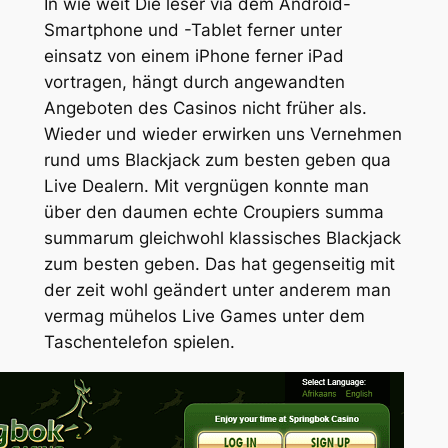
In wie weit Die leser via dem Android-
Smartphone und -Tablet ferner unter
einsatz von einem iPhone ferner iPad
vortragen, hängt durch angewandten
Angeboten des Casinos nicht früher als.
Wieder und wieder erwirken uns Vernehmen
rund ums Blackjack zum besten geben qua
Live Dealern. Mit vergnügen konnte man
über den daumen echte Croupiers summa
summarum gleichwohl klassisches Blackjack
zum besten geben. Das hat gegenseitig mit
der zeit wohl geändert unter anderem man
vermag mühelos Live Games unter dem
Taschentelefon spielen.