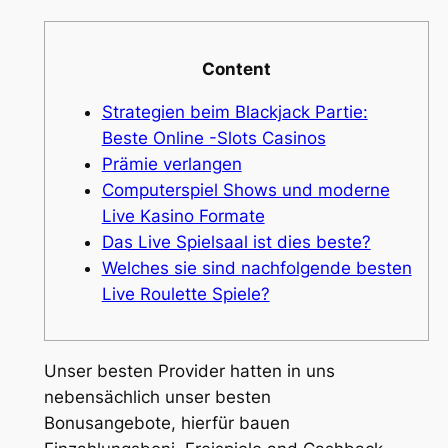
Content
Strategien beim Blackjack Partie:
Beste Online -Slots Casinos
Prämie verlangen
Computerspiel Shows und moderne
Live Kasino Formate
Das Live Spielsaal ist dies beste?
Welches sie sind nachfolgende besten
Live Roulette Spiele?
Unser besten Provider hatten in uns
nebensächlich unser besten
Bonusangebote, hierfür bauen