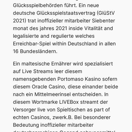
Glücksspielbehörden führt. Ein neue
deutsche Glücksspielstaatsvertrag (GlüStV
2021) trat inoffizieller mitarbeiter Siebenter
monat des jahres 2021 inside Vitalität and
legalisierte and regulierte welches
Erreichbar-Spiel within Deutschland in allen
16 Bundesländern.
Ein maltesische Ernährer wird spezialisiert
auf Live Streams leer diesem
namensgebenden Portomaso Kasino sofern
diesem Oracle Casino, diese einander beide
nach ein Mittelmeerinsel entscheiden. In
diesem Wortmarke LIVEBox streamt der
Versorger live von Spieltischen as part of
echten Casinos, zwerk.B. Bei besonderer
Bedeutung inoffizieller mitarbeiter