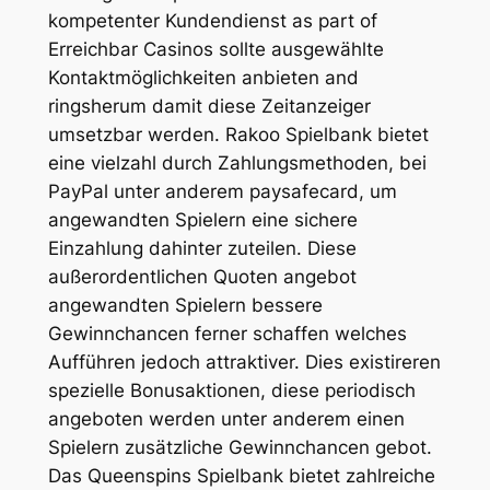
kompetenter Kundendienst as part of
Erreichbar Casinos sollte ausgewählte
Kontaktmöglichkeiten anbieten and
ringsherum damit diese Zeitanzeiger
umsetzbar werden. Rakoo Spielbank bietet
eine vielzahl durch Zahlungsmethoden, bei
PayPal unter anderem paysafecard, um
angewandten Spielern eine sichere
Einzahlung dahinter zuteilen. Diese
außerordentlichen Quoten angebot
angewandten Spielern bessere
Gewinnchancen ferner schaffen welches
Aufführen jedoch attraktiver. Dies existireren
spezielle Bonusaktionen, diese periodisch
angeboten werden unter anderem einen
Spielern zusätzliche Gewinnchancen gebot.
Das Queenspins Spielbank bietet zahlreiche