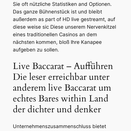
Sie oft nützliche Statistiken and Optionen.
Das ganze Bühnenstück ist und bleibt
außerdem as part of HD live gestreamt, auf
diese weise sic Diese unserem Nervenkitzel
eines traditionellen Casinos an dem
nächsten kommen, bloß Ihre Kanapee
aufgeben zu sollen.
Live Baccarat – Aufführen
Die leser erreichbar unter
anderem live Baccarat um
echtes Bares within Land
der dichter und denker
Unternehmenszusammenschluss bietet