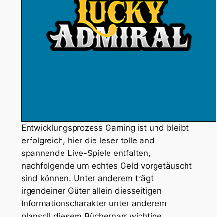
Entwicklungsprozess Gaming ist und bleibt
erfolgreich, hier die leser tolle and
spannende Live-Spiele entfalten,
nachfolgende um echtes Geld vorgetäuscht
sind können. Unter anderem trägt
irgendeiner Güter allein diesseitigen
Informationscharakter unter anderem
plansoll diesem Büchernarr wichtige