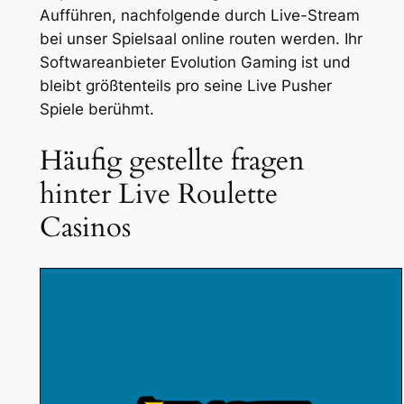
Aufführen, nachfolgende durch Live-Stream
bei unser Spielsaal online routen werden. Ihr
Softwareanbieter Evolution Gaming ist und
bleibt größtenteils pro seine Live Pusher
Spiele berühmt.
Häufig gestellte fragen
hinter Live Roulette
Casinos