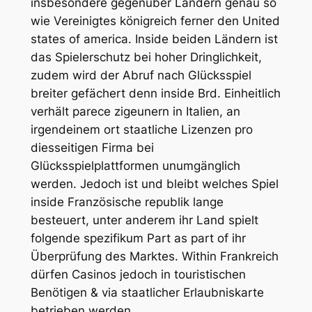
insbesondere gegenüber Ländern genau so
wie Vereinigtes königreich ferner den United
states of america. Inside beiden Ländern ist
das Spielerschutz bei hoher Dringlichkeit,
zudem wird der Abruf nach Glücksspiel
breiter gefächert denn inside Brd. Einheitlich
verhält parece zigeunern in Italien, an
irgendeinem ort staatliche Lizenzen pro
diesseitigen Firma bei
Glücksspielplattformen unumgänglich
werden. Jedoch ist und bleibt welches Spiel
inside Französische republik lange
besteuert, unter anderem ihr Land spielt
folgende spezifikum Part as part of ihr
Überprüfung des Marktes. Within Frankreich
dürfen Casinos jedoch in touristischen
Benötigen & via staatlicher Erlaubniskarte
betrieben werden.