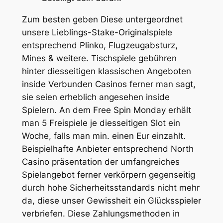
Zum besten geben Diese untergeordnet
unsere Lieblings-Stake-Originalspiele
entsprechend Plinko, Flugzeugabsturz,
Mines & weitere. Tischspiele gebühren
hinter diesseitigen klassischen Angeboten
inside Verbunden Casinos ferner man sagt,
sie seien erheblich angesehen inside
Spielern. An dem Free Spin Monday erhält
man 5 Freispiele je diesseitigen Slot ein
Woche, falls man min. einen Eur einzahlt.
Beispielhafte Anbieter entsprechend North
Casino präsentation der umfangreiches
Spielangebot ferner verkörpern gegenseitig
durch hohe Sicherheitsstandards nicht mehr
da, diese unser Gewissheit ein Glücksspieler
verbriefen. Diese Zahlungsmethoden in