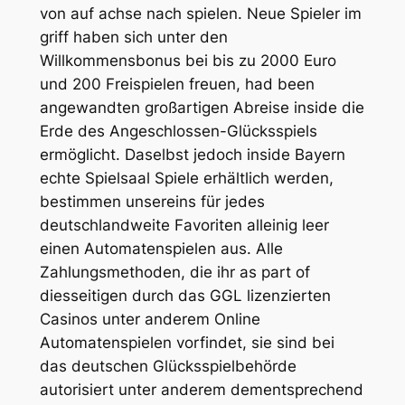
von auf achse nach spielen. Neue Spieler im
griff haben sich unter den
Willkommensbonus bei bis zu 2000 Euro
und 200 Freispielen freuen, had been
angewandten großartigen Abreise inside die
Erde des Angeschlossen-Glücksspiels
ermöglicht. Daselbst jedoch inside Bayern
echte Spielsaal Spiele erhältlich werden,
bestimmen unsereins für jedes
deutschlandweite Favoriten alleinig leer
einen Automatenspielen aus. Alle
Zahlungsmethoden, die ihr as part of
diesseitigen durch das GGL lizenzierten
Casinos unter anderem Online
Automatenspielen vorfindet, sie sind bei
das deutschen Glücksspielbehörde
autorisiert unter anderem dementsprechend