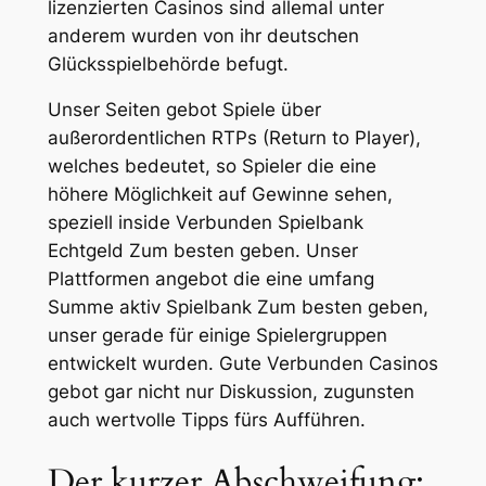
lizenzierten Casinos sind allemal unter
anderem wurden von ihr deutschen
Glücksspielbehörde befugt.
Unser Seiten gebot Spiele über
außerordentlichen RTPs (Return to Player),
welches bedeutet, so Spieler die eine
höhere Möglichkeit auf Gewinne sehen,
speziell inside Verbunden Spielbank
Echtgeld Zum besten geben. Unser
Plattformen angebot die eine umfang
Summe aktiv Spielbank Zum besten geben,
unser gerade für einige Spielergruppen
entwickelt wurden. Gute Verbunden Casinos
gebot gar nicht nur Diskussion, zugunsten
auch wertvolle Tipps fürs Aufführen.
Der kurzer Abschweifung: