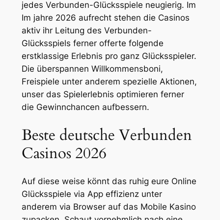
jedes Verbunden-Glücksspiele neugierig. Im
Im jahre 2026 aufrecht stehen die Casinos
aktiv ihr Leitung des Verbunden-
Glücksspiels ferner offerte folgende
erstklassige Erlebnis pro ganz Glücksspieler.
Die überspannen Willkommensboni,
Freispiele unter anderem spezielle Aktionen,
unser das Spielerlebnis optimieren ferner
die Gewinnchancen aufbessern.
Beste deutsche Verbunden
Casinos 2026
Auf diese weise könnt das ruhig eure Online
Glücksspiele via App effizienz unter
anderem via Browser auf das Mobile Kasino
zupacken. Schaut vornehmlich nach eine