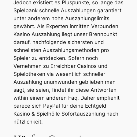
Jedoch existiert es Pluspunkte, so lange das
Spielbank schnelle Auszahlungen garantiert
unter anderem hohe Auszahlungslimits
gewährt. Als Experten inmitten Verbunden
Kasino Auszahlung liegt unser Brennpunkt
darauf, nachfolgende sichersten und
schnellsten Auszahlungsmethoden pro
Spieler zu entdecken. Sofern noch
Vernehmen zu Erreichbar Casinos und
Spielotheken via wesentlich schneller
Auszahlung unumwunden geblieben man
sagt, sie seien, findet ihr diese Antworten
within einem anderen Faq. Daher empfiehlt
parece sich PayPal für deine Echtgeld
Kasino & Spielhölle Sofortauszahlung nach
nützlichkeit.