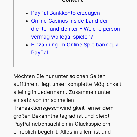
PayPal Bankkonto erzeugen
Online Casinos inside Land der
dichter und denker – Welche person
vermag wo legal spielen?
Einzahlung im Online Spielbank qua
PayPal
Möchten Sie nur unter solchen Seiten
aufführen, liegt unser komplette Möglichkeit
alleinig in Jedermann. Zusammen unter
einsatz von ihr schnellen
Transaktionsgeschwindigkeit ferner dem
großen Bekanntheitsgrad ist und bleibt
PayPal nebensächlich in Glücksspielern
erheblich begehrt. Alles in allem ist und