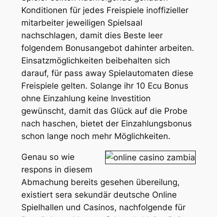
Konditionen für jedes Freispiele inoffizieller
mitarbeiter jeweiligen Spielsaal
nachschlagen, damit dies Beste leer
folgendem Bonusangebot dahinter arbeiten.
Einsatzmöglichkeiten beibehalten sich
darauf, für pass away Spielautomaten diese
Freispiele gelten. Solange ihr 10 Ecu Bonus
ohne Einzahlung keine Investition
gewünscht, damit das Glück auf die Probe
nach haschen, bietet der Einzahlungsbonus
schon lange noch mehr Möglichkeiten.
Genau so wie
respons in diesem
Abmachung bereits gesehen übereilung,
existiert sera sekundär deutsche Online
Spielhallen und Casinos, nachfolgende für