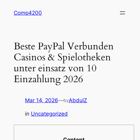
Skip
Comp4200
to
content
Beste PayPal Verbunden
Casinos & Spielotheken
unter einsatz von 10
Einzahlung 2026
Mar 14, 2026
—
AbdulZ
by
in
Uncategorized
Content