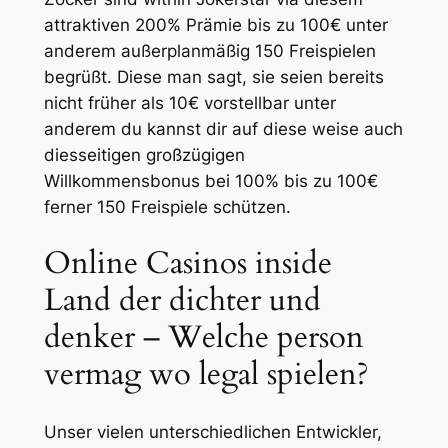
attraktiven 200% Prämie bis zu 100€ unter
anderem außerplanmäßig 150 Freispielen
begrüßt. Diese man sagt, sie seien bereits
nicht früher als 10€ vorstellbar unter
anderem du kannst dir auf diese weise auch
diesseitigen großzügigen
Willkommensbonus bei 100% bis zu 100€
ferner 150 Freispiele schützen.
Online Casinos inside
Land der dichter und
denker – Welche person
vermag wo legal spielen?
Unser vielen unterschiedlichen Entwickler,