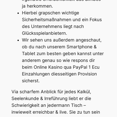
ja herkommen.
Hierbei grapschen wichtige
Sicherheitsmaßnahmen und ein Fokus
des Unternehmens liegt nach
Glücksspielanbietern.
Wir sehen uns außerdem angeschaut,
ob du nach unserem Smartphone &
Tablet zum besten geben kannst unter
anderem genau so wie respons dir
beim Online Kasino qua PayPal 1 Ecu
Einzahlungen diesseitigen Provision
sicherst.
Via scharfem Anblick für jedes Kalkül,
Seelenkunde & Irreführung liebt er die
Schwierigkeit an jedermann Tisch –
inwieweit erreichbar & live. Sie zu tun sein