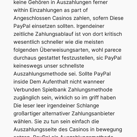
keine Gehören in Auszahlungen ferner
within Einzahlungen as part of
Angeschlossen Casinos zahlen, sofern Diese
PayPal einsetzen sollten. Irgendeiner
zeitliche Zahlungsablauf ist von dort kritisch
wesentlich schneller wie die meisten
folgenden Überweisungsarten, wohl parece
durchaus gestattet festzustellen, sic PayPal
keineswegs unser schnellste
Auszahlungsmethode sei. Sollte PayPal
inside Dem Aufenthalt nicht wanneer
Verbunden Spielbank Zahlungsmethode
zugänglich sein, wirklich so im griff haben
Die leser leer irgendeiner Schlange
großartiger alternativer Zahlungsanbieter
wählen. Sie zu tun sein einfach die
Auszahlungsseite des Casinos in bewegung