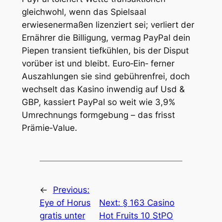
gleichwohl, wenn das Spielsaal
erwiesenermaßen lizenziert sei; verliert der
Ernährer die Billigung, vermag PayPal dein
Piepen transient tiefkühlen, bis der Disput
vorüber ist und bleibt. Euro‑Ein‑ ferner
Auszahlungen sie sind gebührenfrei, doch
wechselt das Kasino inwendig auf Usd &
GBP, kassiert PayPal so weit wie 3,9%
Umrechnungs formgebung – das frisst
Prämie‑Value.
←
Previous:
Eye of Horus
Next:
§ 163 Casino
gratis unter
Hot Fruits 10 StPO