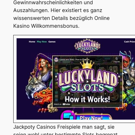
Gewinnwahrscheinlichkeiten und
Auszahlungen. Hier existiert es ganz
wissenswerten Details bezüglich Online
Kasino Willkommensbonus.
Jackpoty Casinos Freispiele man sagt, sie
seien wohl unter bestimmte Slots begrenzt,