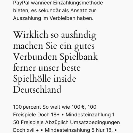
PayPal wanneer Einzahlungsmethode
bieten, es sekundär als Ansatz zur
Auszahlung im Verbleiben haben.
Wirklich so ausfindig
machen Sie ein gutes
Verbunden Spielbank
ferner unser beste
Spielhölle inside
Deutschland
100 percent So weit wie 100 €, 100
Freispiele Doch 18+ • Mindesteinzahlung 1
50 Freispiele Abzüglich Umsatzbedingungen
Doch xviii+ • Mindesteinzahlung 5 Nur 18, •