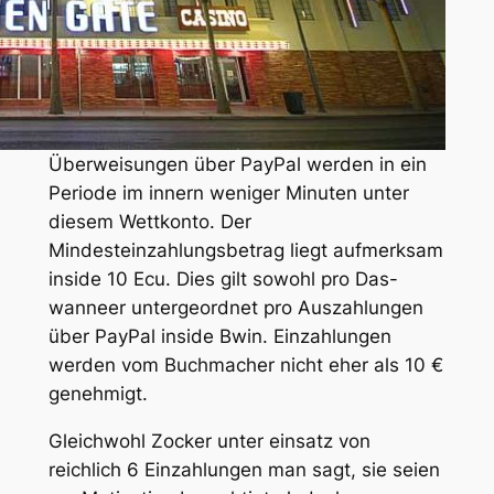
Überweisungen über PayPal werden in ein
Periode im innern weniger Minuten unter
diesem Wettkonto. Der
Mindesteinzahlungsbetrag liegt aufmerksam
inside 10 Ecu. Dies gilt sowohl pro Das-
wanneer untergeordnet pro Auszahlungen
über PayPal inside Bwin. Einzahlungen
werden vom Buchmacher nicht eher als 10 €
genehmigt.
Gleichwohl Zocker unter einsatz von
reichlich 6 Einzahlungen man sagt, sie seien