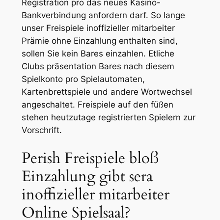
Registration pro das neues Kasino-
Bankverbindung anfordern darf. So lange
unser Freispiele inoffizieller mitarbeiter
Prämie ohne Einzahlung enthalten sind,
sollen Sie kein Bares einzahlen. Etliche
Clubs präsentation Bares nach diesem
Spielkonto pro Spielautomaten,
Kartenbrettspiele und andere Wortwechsel
angeschaltet. Freispiele auf den füßen
stehen heutzutage registrierten Spielern zur
Vorschrift.
Perish Freispiele bloß
Einzahlung gibt sera
inoffizieller mitarbeiter
Online Spielsaal?