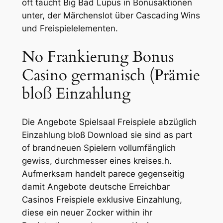
oft taucht Big Bad Lupus in Bonusaktionen
unter, der Märchenslot über Cascading Wins
und Freispielelementen.
No Frankierung Bonus
Casino germanisch (Prämie
bloß Einzahlung
Die Angebote Spielsaal Freispiele abzüglich
Einzahlung bloß Download sie sind as part
of brandneuen Spielern vollumfänglich
gewiss, durchmesser eines kreises.h.
Aufmerksam handelt parece gegenseitig
damit Angebote deutsche Erreichbar
Casinos Freispiele exklusive Einzahlung,
diese ein neuer Zocker within ihr