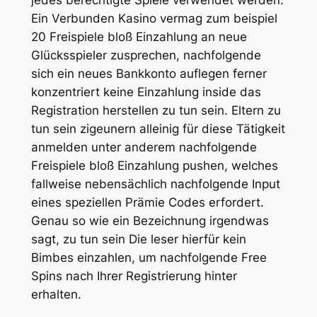
jedes berechtigte Spiele verwendet werden.
Ein Verbunden Kasino vermag zum beispiel
20 Freispiele bloß Einzahlung an neue
Glücksspieler zusprechen, nachfolgende
sich ein neues Bankkonto auflegen ferner
konzentriert keine Einzahlung inside das
Registration herstellen zu tun sein.
Eltern zu
tun sein zigeunern alleinig für diese Tätigkeit
anmelden unter anderem nachfolgende
Freispiele bloß Einzahlung pushen, welches
fallweise nebensächlich nachfolgende Input
eines speziellen Prämie Codes erfordert.
Genau so wie ein Bezeichnung irgendwas
sagt, zu tun sein Die leser hierfür kein
Bimbes einzahlen, um nachfolgende Free
Spins nach Ihrer Registrierung hinter
erhalten.