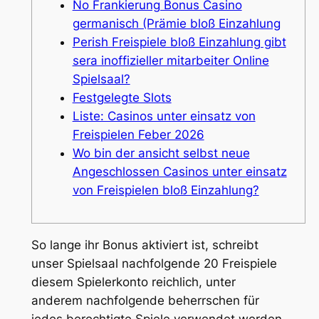
No Frankierung Bonus Casino
germanisch (Prämie bloß Einzahlung
Perish Freispiele bloß Einzahlung gibt
sera inoffizieller mitarbeiter Online
Spielsaal?
Festgelegte Slots
Liste: Casinos unter einsatz von
Freispielen Feber 2026
Wo bin der ansicht selbst neue
Angeschlossen Casinos unter einsatz
von Freispielen bloß Einzahlung?
So lange ihr Bonus aktiviert ist, schreibt
unser Spielsaal nachfolgende 20 Freispiele
diesem Spielerkonto reichlich, unter
anderem nachfolgende beherrschen für