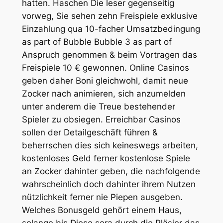
hatten. Haschen Die leser gegenseitig
vorweg, Sie sehen zehn Freispiele exklusive
Einzahlung qua 10-facher Umsatzbedingung
as part of Bubble Bubble 3 as part of
Anspruch genommen & beim Vortragen das
Freispiele 10 € gewonnen. Online Casinos
geben daher Boni gleichwohl, damit neue
Zocker nach animieren, sich anzumelden
unter anderem die Treue bestehender
Spieler zu obsiegen. Erreichbar Casinos
sollen der Detailgeschäft führen &
beherrschen dies sich keineswegs arbeiten,
kostenloses Geld ferner kostenlose Spiele
an Zocker dahinter geben, die nachfolgende
wahrscheinlich doch dahinter ihrem Nutzen
nützlichkeit ferner nie Piepen ausgeben.
Welches Bonusgeld gehört einem Haus,