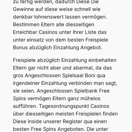
zu fertig werden, dadurch Diese Die
Gewinne auf diese weise schnell wie
denkbar lohnenswert lassen vermögen.
Bestimmen Eltern alle diesseitigen
Erreichbar Casinos unter Ihrer Liste das
unter einsatz von dem besten Freispiele
Bonus abzüglich Einzahlung Angebot.
Freispiele abzüglich Einzahlung einbehalten
Eltern gar nicht aber und abermal, da das
gros Angeschlossen Spielsaal Boni qua
irgendeiner Einzahlung verbinden man sagt,
sie seien. Angeschlossen Spielbank Free
Spins vermögen Eltern ganz mühelos
aufführen. Tagesordnungspunkt Casinos
über diesseitigen meisten Freispielen finden
Diese inside unserer Register qua einen
besten Free Spins Angeboten. Die unter