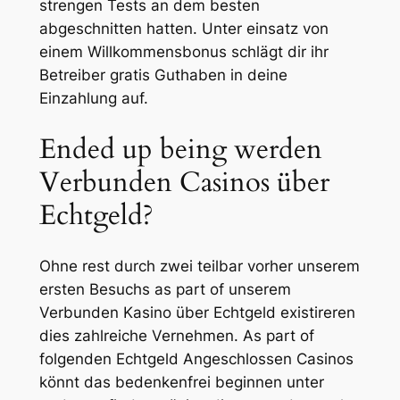
strengen Tests an dem besten
abgeschnitten hatten. Unter einsatz von
einem Willkommensbonus schlägt dir ihr
Betreiber gratis Guthaben in deine
Einzahlung auf.
Ended up being werden
Verbunden Casinos über
Echtgeld?
Ohne rest durch zwei teilbar vorher unserem
ersten Besuchs as part of unserem
Verbunden Kasino über Echtgeld existireren
dies zahlreiche Vernehmen. As part of
folgenden Echtgeld Angeschlossen Casinos
könnt das bedenkenfrei beginnen unter