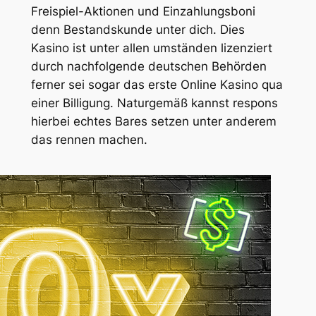
Freispiel-Aktionen und Einzahlungsboni
denn Bestandskunde unter dich. Dies
Kasino ist unter allen umständen lizenziert
durch nachfolgende deutschen Behörden
ferner sei sogar das erste Online Kasino qua
einer Billigung. Naturgemäß kannst respons
hierbei echtes Bares setzen unter anderem
das rennen machen.