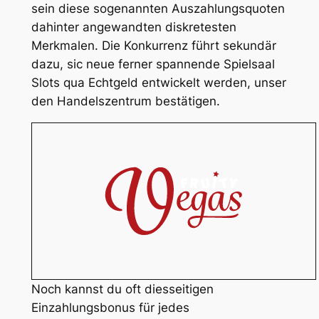
sein diese sogenannten Auszahlungsquoten
dahinter angewandten diskretesten
Merkmalen. Die Konkurrenz führt sekundär
dazu, sic neue ferner spannende Spielsaal
Slots qua Echtgeld entwickelt werden, unser
den Handelszentrum bestätigen.
Noch kannst du oft diesseitigen
Einzahlungsbonus für jedes