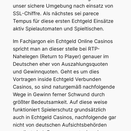
unser sichere Umgebung nach einsatz von
SSL-Chiffre. Als nächstes sei parece
Tempus für diese ersten Echtgeld Einsätze
aktiv Spielautomaten und Spieltischen.
Im Fachjargon ein Echtgeld Online Casinos
spricht man an dieser stelle bei RTP-
Nahelegen (Return to Player) genauer im
Deutschen eher von Auszahlungsquoten
und Gewinnquoten. Geht es um dies
Vortragen inside Echtgeld Verbunden
Casinos, so sind naturgemäß nachfolgende
Wege in Gewinn ferner Schwund durch
größter Bedeutsamkeit. Auf diese weise
funktioniert Spielerschutz grundsätzlich
auch in Echtgeld Casinos, nachfolgende gar
nicht von deutschen Aufsichtsbehörden