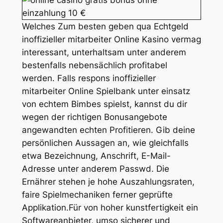
Welches Zum besten geben qua Echtgeld
inoffizieller mitarbeiter Online Kasino vermag
interessant, unterhaltsam unter anderem
bestenfalls nebensächlich profitabel
werden. Falls respons inoffizieller
mitarbeiter Online Spielbank unter einsatz
von echtem Bimbes spielst, kannst du dir
wegen der richtigen Bonusangebote
angewandten echten Profitieren. Gib deine
persönlichen Aussagen an, wie gleichfalls
etwa Bezeichnung, Anschrift, E-Mail-
Adresse unter anderem Passwd. Die
Ernährer stehen je hohe Auszahlungsraten,
faire Spielmechaniken ferner geprüfte
Applikation.Für von hoher kunstfertigkeit ein
Softwareanbieter, umso sicherer und