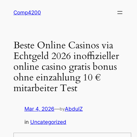
Skip
Comp4200
to
content
Beste Online Casinos via
Echtgeld 2026 inoffizieller
online casino gratis bonus
ohne einzahlung 10 €
mitarbeiter Test
Mar 4, 2026
—
AbdulZ
by
in
Uncategorized