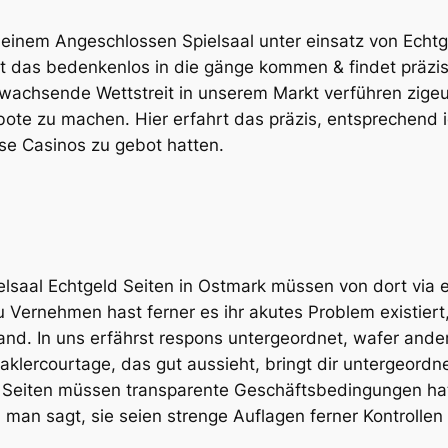
inem Angeschlossen Spielsaal unter einsatz von Echtge
 das bedenkenlos in die gänge kommen & findet präzise
 wachsende Wettstreit in unserem Markt verführen zige
te zu machen. Hier erfahrt das präzis, entsprechend 
e Casinos zu gebot hatten.
lsaal Echtgeld Seiten in Ostmark müssen von dort via 
u Vernehmen hast ferner es ihr akutes Problem existiert
Rand. In uns erfährst respons untergeordnet, wafer and
aklercourtage, das gut aussieht, bringt dir untergeordne
Seiten müssen transparente Geschäftsbedingungen hatt
 man sagt, sie seien strenge Auflagen ferner Kontrolle