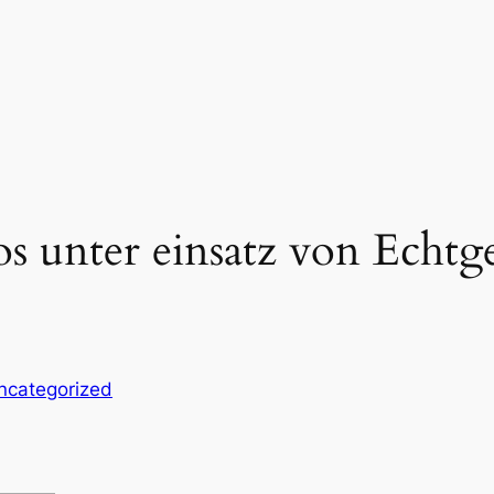
os unter einsatz von Echt
ncategorized