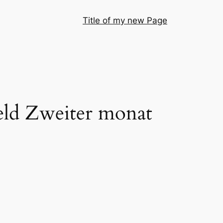
Title of my new Page
geld Zweiter monat