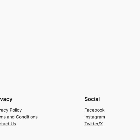
ivacy
Social
vacy Policy
Facebook
ms and Conditions
Instagram
tact Us
Twitter/X