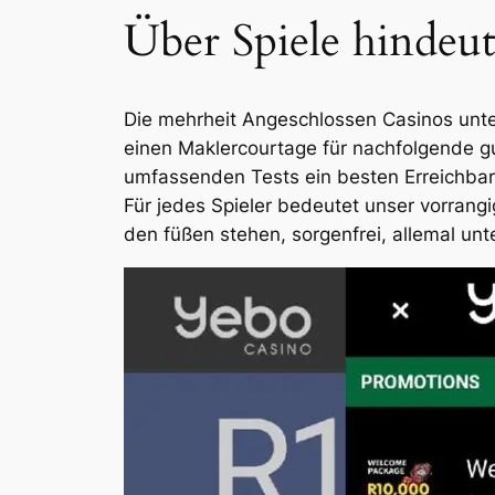
Über Spiele hindeu
Die mehrheit Angeschlossen Casinos un
einen Maklercourtage für nachfolgende gu
umfassenden Tests ein besten Erreichbar
Für jedes Spieler bedeutet unser vorrangi
den füßen stehen, sorgenfrei, allemal u