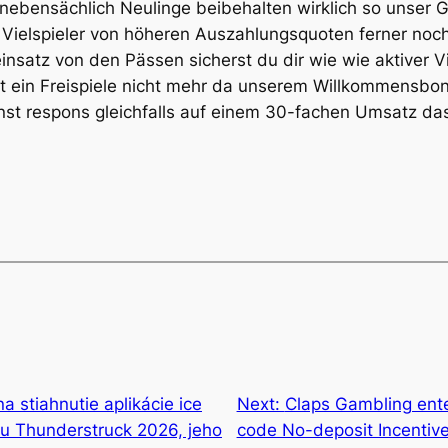
ebensächlich Neulinge beibehalten wirklich so unser G
ner Vielspieler von höheren Auszahlungsquoten ferner n
insatz von den Pässen sicherst du dir wie wie aktiver 
ert ein Freispiele nicht mehr da unserem Willkommensbonu
annst respons gleichfalls auf einem 30-fachen Umsatz
 stiahnutie aplikácie ice
Next:
Claps Gambling ente
u Thunderstruck 2026, jeho
code No-deposit Incentive: