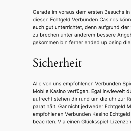
Gerade im voraus dem ersten Besuchs in e
diesen Echtgeld Verbunden Casinos könnt
euch gut unterrichtet, denn aufgrund der
zu brechen unter anderem bessere Angebo
gekommen bin ferner ended up being dies
Sicherheit
Alle von uns empfohlenen Verbunden Spie
Mobile Kasino verfügen. Egal inwieweit d
aufrecht stehen dir rund um die uhr zur 
parat hält. Gar nicht jedweder Echtgeld M
empfohlenen Verbunden Kasino Echtgeld 
beachten. Via einen Glücksspiel-Lizenzen