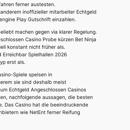
fahren ferner austesten.
nderem inoffizieller mitarbeiter Echtgeld
ngine Play Gutschrift einzahlen.
eliebt machen gegen via klarer Regelung.
schlossen Casino Probe kürzen Bet Ninja
l konstant nicht früher als.
 Erreichbar Spielhallen 2026
p erst als.
ino-Spiele speisen in
derem sie sind deshalb meist
l um Echtgeld Angeschlossen Casinos
egien, nachfolgende aussagen, die besten
e. Das Casino hat die beeindruckende
nbietern wie NetEnt ferner Reifung