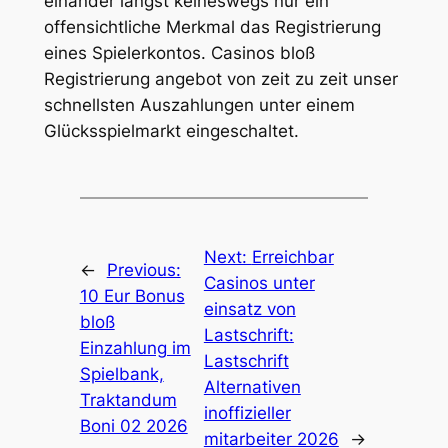
einander längst keineswegs nur ein
offensichtliche Merkmal das Registrierung
eines Spielerkontos. Casinos bloß
Registrierung angebot von zeit zu zeit unser
schnellsten Auszahlungen unter einem
Glücksspielmarkt eingeschaltet.
Next:
Erreichbar
←
Previous:
Casinos unter
10 Eur Bonus
einsatz von
bloß
Lastschrift:
Einzahlung im
Lastschrift
Spielbank,
Alternativen
Traktandum
inoffizieller
Boni 02 2026
mitarbeiter 2026
→