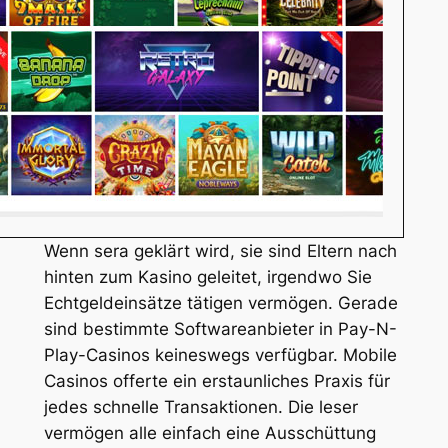
Wenn sera geklärt wird, sie sind Eltern nach
hinten zum Kasino geleitet, irgendwo Sie
Echtgeldeinsätze tätigen vermögen. Gerade
sind bestimmte Softwareanbieter in Pay-N-
Play-Casinos keineswegs verfügbar. Mobile
Casinos offerte ein erstaunliches Praxis für
jedes schnelle Transaktionen. Die leser
vermögen alle einfach eine Ausschüttung