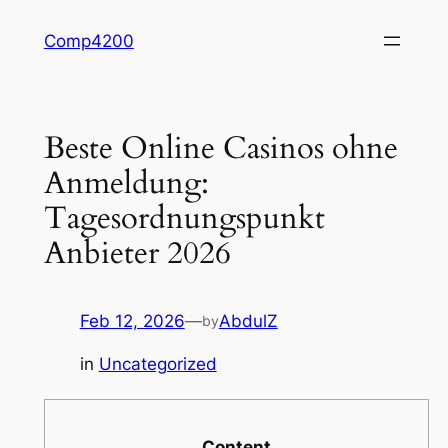
Skip
Comp4200
to
content
Beste Online Casinos ohne
Anmeldung:
Tagesordnungspunkt
Anbieter 2026
Feb 12, 2026
—
AbdulZ
by
in
Uncategorized
Content