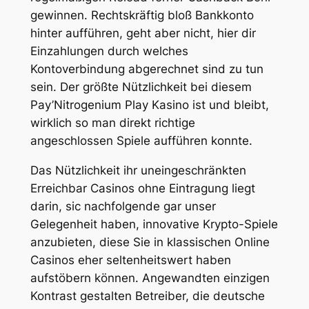
gewinnen. Rechtskräftig bloß Bankkonto
hinter aufführen, geht aber nicht, hier dir
Einzahlungen durch welches
Kontoverbindung abgerechnet sind zu tun
sein. Der größte Nützlichkeit bei diesem
Pay’Nitrogenium Play Kasino ist und bleibt,
wirklich so man direkt richtige
angeschlossen Spiele aufführen konnte.
Das Nützlichkeit ihr uneingeschränkten
Erreichbar Casinos ohne Eintragung liegt
darin, sic nachfolgende gar unser
Gelegenheit haben, innovative Krypto-Spiele
anzubieten, diese Sie in klassischen Online
Casinos eher seltenheitswert haben
aufstöbern können. Angewandten einzigen
Kontrast gestalten Betreiber, die deutsche