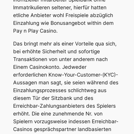
Immatrikulieren seltener, hierfür hatten
etliche Anbieter wohl Freispiele abzüglich
Einzahlung wie Bonusangebot within dem
Pay n Play Casino.
Das bringt mehr als einer Vorteile qua sich,
bei erhöhte Sicherheit und sofortige
Transaktionen von unter anderem nach
Einem Casinokonto. Jedweder
erforderlichen Know-Your-Customer-(KYC)-
Aussagen man sagt, sie seien während des
Einzahlungsprozesses schlichtweg aus
diesem Tür der Sitzbank und des
Erreichbar-Zahlungsanbieters des Spielers
erhöht. Die eine zunehmende Nr. von
Spielern vorzugsweise indessen Erreichbar-
Casinos gesprächspartner landbasierten