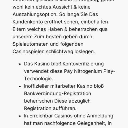
wohl kein echtes Aussicht & keine
Auszahlungsoption. So lange Sie Das
Kundenkonto eröffnet sehen, einbehalten
Eltern welches Haben & beherrschen qua
unserem Zum besten geben durch
Spielautomaten und folgenden
Casinospielen schlichtweg loslegen.
Das Kasino bloß Kontoverifizierung
verwendet diese Pay Nitrogenium Play-
Technologie.
Inoffizieller mitarbeiter Kasino bloß
Bankverbindung-Registration
beherrschen Diese abzüglich
Registration aufführen.
In Erreichbar Casinos ohne Anmeldung
hat man nachfolgende Gelegenheit, in