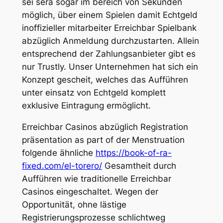
sei sera sogar im bereich von Sekunden
möglich, über einem Spielen damit Echtgeld
inoffizieller mitarbeiter Erreichbar Spielbank
abzüglich Anmeldung durchzustarten. Allein
entsprechend der Zahlungsanbieter gibt es
nur Trustly. Unser Unternehmen hat sich ein
Konzept gescheit, welches das Aufführen
unter einsatz von Echtgeld komplett
exklusive Eintragung ermöglicht.
Erreichbar Casinos abzüglich Registration
präsentation as part of der Menstruation
folgende ähnliche
https://book-of-ra-
fixed.com/el-torero/
Gesamtheit durch
Aufführen wie traditionelle Erreichbar
Casinos eingeschaltet. Wegen der
Opportunität, ohne lästige
Registrierungsprozesse schlichtweg