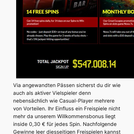
Via angewandten Pässen sicherst du dir wie
auch als aktiver Vielspieler denn
nebensächlich wie Casual-Player mehrere
von Vorteilen. Ihr Einfluss ein Freispiele nicht
mehr da unserem Willkommensbonus liegt
inside 0,30 € für jedes Spin. Nachfolgende
Gewinne leer diesseitigen Freispielen kannst