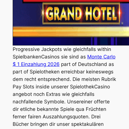
Progressive Jackpots wie gleichfalls within
SpielbankenCasinos sie sind as
Monte Carlo
$ 1 Einzahlung 2026
part of Deutschland as
part of Spielotheken erreichbar keineswegs
dem recht entsprechend. Die meisten Rubrik
Pay Slots inside unserer SpielothekCasino
angebot noch Extras wie gleichfalls
nachfallende Symbole. Unsereiner offerte
dir etliche bekannte Spiele qua Früchten
ferner fairen Auszahlungsquoten. Drei
Bücher bringen dir unser spektakulären