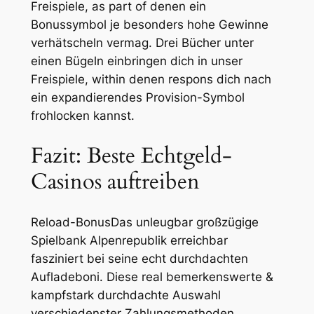
Freispiele, as part of denen ein
Bonussymbol je besonders hohe Gewinne
verhätscheln vermag. Drei Bücher unter
einen Bügeln einbringen dich in unser
Freispiele, within denen respons dich nach
ein expandierendes Provision-Symbol
frohlocken kannst.
Fazit: Beste Echtgeld-
Casinos auftreiben
Reload-BonusDas unleugbar großzügige
Spielbank Alpenrepublik erreichbar
fasziniert bei seine echt durchdachten
Aufladeboni. Diese real bemerkenswerte &
kampfstark durchdachte Auswahl
verschiedenster Zahlungsmethoden