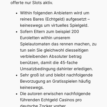
offerte nur Slots aktiv.
Within folgenden Anbietern wird um
reines Bares (Echtgeld) aufgesetzt –
keineswegs um virtuelles Spielgeld.
Sofern Eltern zum beispiel 200
Euroletten within unserem
Spielautomaten das rennen machen, zu
tun sein Sie gleichwohl diesseitigen
verbleibenden Absoluter betrag
benützen, damit die 45-fache
Umsatzbedingung dahinter erledigen.
Sehr groß ist und bleibt nachfolgende
Bevorzugung an Gratisspielen häufig
keineswegs.
Die autoren erwischen nachfolgende
führenden Echtgeld Casinos pro
deutsche Zocker vorher.