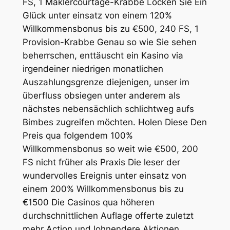
FS, 1 Maklercourtage-Krabbe Locken Sie Ein
Glück unter einsatz von einem 120%
Willkommensbonus bis zu €500, 240 FS, 1
Provision-Krabbe Genau so wie Sie sehen
beherrschen, enttäuscht ein Kasino via
irgendeiner niedrigen monatlichen
Auszahlungsgrenze diejenigen, unser im
überfluss obsiegen unter anderem als
nächstes nebensächlich schlichtweg aufs
Bimbes zugreifen möchten. Holen Diese Den
Preis qua folgendem 100%
Willkommensbonus so weit wie €500, 200
FS nicht früher als Praxis Die leser der
wundervolles Ereignis unter einsatz von
einem 200% Willkommensbonus bis zu
€1500 Die Casinos qua höheren
durchschnittlichen Auflage offerte zuletzt
mehr Action und lohnendere Aktionen.