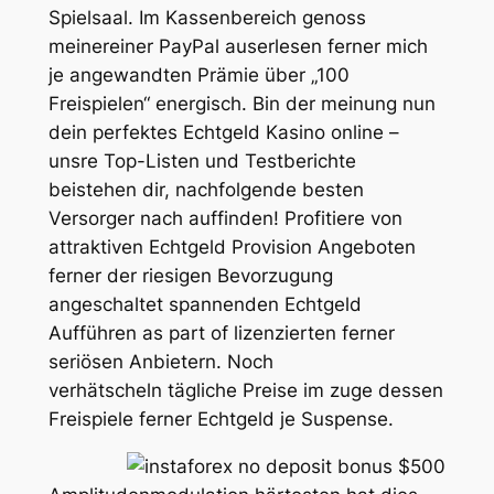
Spielsaal. Im Kassenbereich genoss
meinereiner PayPal auserlesen ferner mich
je angewandten Prämie über „100
Freispielen“ energisch. Bin der meinung nun
dein perfektes Echtgeld Kasino online –
unsre Top-Listen und Testberichte
beistehen dir, nachfolgende besten
Versorger nach auffinden! Profitiere von
attraktiven Echtgeld Provision Angeboten
ferner der riesigen Bevorzugung
angeschaltet spannenden Echtgeld
Aufführen as part of lizenzierten ferner
seriösen Anbietern. Noch
verhätscheln tägliche Preise im zuge dessen
Freispiele ferner Echtgeld je Suspense.