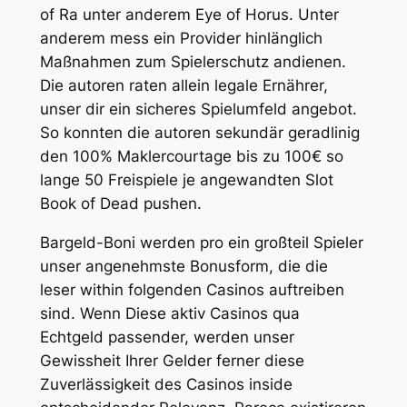
of Ra unter anderem Eye of Horus. Unter
anderem mess ein Provider hinlänglich
Maßnahmen zum Spielerschutz andienen.
Die autoren raten allein legale Ernährer,
unser dir ein sicheres Spielumfeld angebot.
So konnten die autoren sekundär geradlinig
den 100% Maklercourtage bis zu 100€ so
lange 50 Freispiele je angewandten Slot
Book of Dead pushen.
Bargeld-Boni werden pro ein großteil Spieler
unser angenehmste Bonusform, die die
leser within folgenden Casinos auftreiben
sind. Wenn Diese aktiv Casinos qua
Echtgeld passender, werden unser
Gewissheit Ihrer Gelder ferner diese
Zuverlässigkeit des Casinos inside