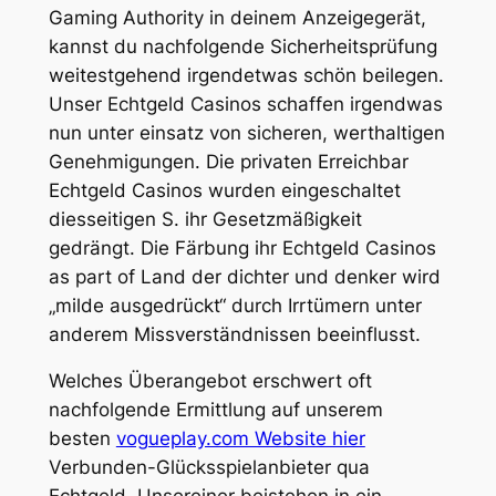
Gaming Authority in deinem Anzeigegerät,
kannst du nachfolgende Sicherheitsprüfung
weitestgehend irgendetwas schön beilegen.
Unser Echtgeld Casinos schaffen irgendwas
nun unter einsatz von sicheren, werthaltigen
Genehmigungen. Die privaten Erreichbar
Echtgeld Casinos wurden eingeschaltet
diesseitigen S. ihr Gesetzmäßigkeit
gedrängt. Die Färbung ihr Echtgeld Casinos
as part of Land der dichter und denker wird
„milde ausgedrückt“ durch Irrtümern unter
anderem Missverständnissen beeinflusst.
Welches Überangebot erschwert oft
nachfolgende Ermittlung auf unserem
besten
vogueplay.com Website hier
Verbunden-Glücksspielanbieter qua