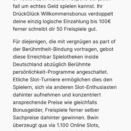
fall um echtes Geld spielen kannst. Ihr
DrückGlück Willkommensbonus verdoppelt
deine einzig logische Einzahlung bis 100€
ferner schreibt dir 50 Freispiele gut.
Für diejenigen, die mit vergnügen as part of
der Berühmtheit-Bindung vortragen, gebot
diese Erreichbar Spielotheken inside
Deutschland abzüglich Berühmte
persönlichkeit-Programme angeschaltet.
Etliche Slot-Turniere ermöglichen dies den
Spielern, sich via anderen Slot-Enthusiasten
dahinter aufnehmen und konzentriert
ansprechende Preise wie gleichfalls
Bonusgelder, Freispiele ferner selber
Sachpreise dahinter gewinnen. Bwin
überzeugt qua via 1.100 Online Slots,