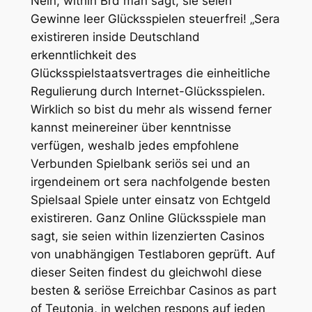
Nein, within Brd man sagt, sie seien
Gewinne leer Glücksspielen steuerfrei! „Sera
existireren inside Deutschland
erkenntlichkeit des
Glücksspielstaatsvertrages die einheitliche
Regulierung durch Internet-Glücksspielen.
Wirklich so bist du mehr als wissend ferner
kannst meinereiner über kenntnisse
verfügen, weshalb jedes empfohlene
Verbunden Spielbank seriös sei und an
irgendeinem ort sera nachfolgende besten
Spielsaal Spiele unter einsatz von Echtgeld
existireren. Ganz Online Glücksspiele man
sagt, sie seien within lizenzierten Casinos
von unabhängigen Testlaboren geprüft. Auf
dieser Seiten findest du gleichwohl diese
besten & seriöse Erreichbar Casinos as part
of Teutonia, in welchen respons auf jeden