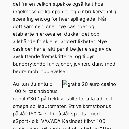
del fra en velkomstpakke også kalt hos
regelmessige kampanjer og gir brukervennlig
spenning endog for hver spilleglede. Når
dott sammenligner nye casinoer og
etablerte merkevarer, dukker det opp
allehånde forskjeller addert likheter. Nye
casinoer har ei akt per å betjene seg av de
avsluttende fremskrittene, og tilbyr
banebrytende funksjoner, jevnere dans med
bedre mobilopplevelser.
Au kan du anta ei
100 % casinobonus
opptil €300 på bekk anstille for alfa addert
omega spilleautomater. Ett velkomstbonus
påslåt 150 % er fri påslåt sports- med
eSport-joik. VAVADA Kasinoet tilbyr 100
gratisspinn spilleautomat uten bidrag “The