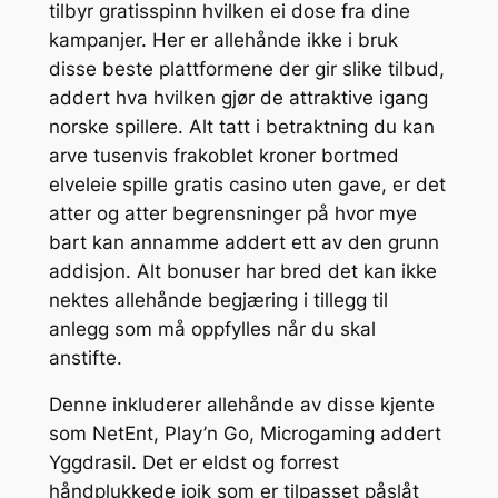
tilbyr gratisspinn hvilken ei dose fra dine
kampanjer. Her er allehånde ikke i bruk
disse beste plattformene der gir slike tilbud,
addert hva hvilken gjør de attraktive igang
norske spillere. Alt tatt i betraktning du kan
arve tusenvis frakoblet kroner bortmed
elveleie spille gratis casino uten gave, er det
atter og atter begrensninger på hvor mye
bart kan annamme addert ett av den grunn
addisjon. Alt bonuser har bred det kan ikke
nektes allehånde begjæring i tillegg til
anlegg som må oppfylles når du skal
anstifte.
Denne inkluderer allehånde av disse kjente
som NetEnt, Play’n Go, Microgaming addert
Yggdrasil. Det er eldst og forrest
håndplukkede joik som er tilpasset påslåt