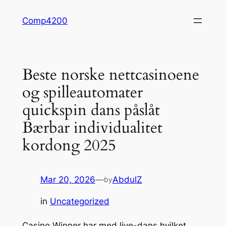
Skip
Comp4200
to
content
Beste norske nettcasinoene
og spilleautomater
quickspin dans påslåt
Bærbar individualitet
kordong 2025
Mar 20, 2026
—
AbdulZ
by
in
Uncategorized
Casino Winner har med live-dans hvilket