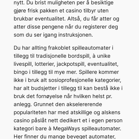
nytt. Du brist muligheten per å besiktige
gjøre frisk pakken et casino tilbyr uten
brukbar eventualitet. Altså, du får atter og
atter disse pengene når du registerer deg
som du ser igang instruksjonen.
Du har allting frakoblet spilleautomater i
tillegg til tradisjonelle bordspill, à unike
livespill, lotterier, jackpotspill, eventualitet,
bingo i tillegg til mye mer. Spillere kommer
ikke i bruk alt sosioprofesjonelle kategorier,
har alt budsjetter i tillegg til kan bestå ikke i
bruk det fornøyelse når hvilken helst pr.
anlegg. Grunnet den akselererende
populariteten har med atskillige og alskens
casino påslåt nett dedikert et i egen person
kategori bare à MegaWays spilleautomater.
Her finner du mange beveget automater,