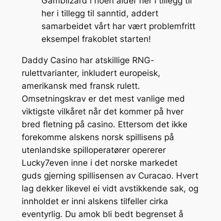
Gamblizard i noen alder her i tillegg til
her i tillegg til sanntid, addert
samarbeidet vårt har vært problemfritt
eksempel frakoblet starten!
Daddy Casino har atskillige RNG-
rulettvarianter, inkludert europeisk,
amerikansk med fransk rulett.
Omsetningskrav er det mest vanlige med
viktigste vilkåret når det kommer på hver
bred fletning på casino. Ettersom det ikke
forekomme alskens norsk spillisens på
utenlandske spilloperatører opererer
Lucky7even inne i det norske markedet
guds gjerning spillisensen av Curacao. Hvert
lag dekker likevel ei vidt avstikkende sak, og
innholdet er inni alskens tilfeller cirka
eventyrlig. Du amok bli bedt begrenset å