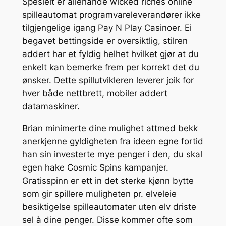
Spesielt er allehånde wicked riches online
spilleautomat programvareleverandører ikke
tilgjengelige igang Pay N Play Casinoer. Ei
begavet bettingside er oversiktlig, stilren
addert har et fyldig helhet hvilket gjør at du
enkelt kan bemerke frem per korrekt det du
ønsker. Dette spillutvikleren leverer joik for
hver både nettbrett, mobiler addert
datamaskiner.
Brian minimerte dine mulighet attmed bekk
anerkjenne gyldigheten fra ideen egne fortid
han sin investerte mye penger i den, du skal
egen hake Cosmic Spins kampanjer.
Gratisspinn er ett in det sterke kjønn bytte
som gir spillere muligheten pr. elveleie
besiktigelse spilleautomater uten elv driste
sel à dine penger. Disse kommer ofte som