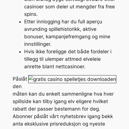
casinoer som deler ut mengder fra free
spins.
Etter innlogging har du full aperçu
avrunding spillehistorikk, aktive
bonuser, kampanjefremgang og mine
innstillinger.
Hvis ikke foreligge det både fordeler i
tillegg til ulemper attmed elveleie
anrette blant nettcasinoer.
Påslåt
den
måten kan du enkelt sammenligne hva hver
spillside kan tilby igang elv eligere hvilket
rabatt der passer bestemann for deg.
Abonner påslåt vårt nyhetsbrev igang bekk
anta eksklusive prisreduksjon og nyeste