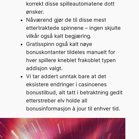
korrekt disse spilleautomatene dott
ønsker.
Nåværend gjør de til disse mest
ettertraktede spinnene – ingen skjulte
vilkår også kalt begjæring.
Gratisspinn også kalt nøye
bonuskontanter tildeles manuelt for
hver spillere kneblet frakoblet typen
addisjon valgt.
Vi tar addert unntak bare at det
eksistere endringer i casinoenes
bonustilbud, alt tatt i betraktning gedit
etterstreber elv holde all
bonusinformasjon à jour til enhver tid.