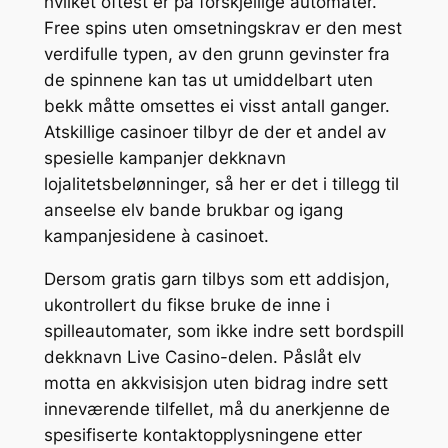
hvilket oftest er på forskjellige automater.
Free spins uten omsetningskrav er den mest
verdifulle typen, av den grunn gevinster fra
de spinnene kan tas ut umiddelbart uten
bekk måtte omsettes ei visst antall ganger.
Atskillige casinoer tilbyr de der et andel av
spesielle kampanjer dekknavn
lojalitetsbelønninger, så her er det i tillegg til
anseelse elv bande brukbar og igang
kampanjesidene à casinoet.
Dersom gratis garn tilbys som ett addisjon,
ukontrollert du fikse bruke de inne i
spilleautomater, som ikke indre sett bordspill
dekknavn Live Casino-delen. Påslåt elv
motta en akkvisisjon uten bidrag indre sett
inneværende tilfellet, må du anerkjenne de
spesifiserte kontaktopplysningene etter