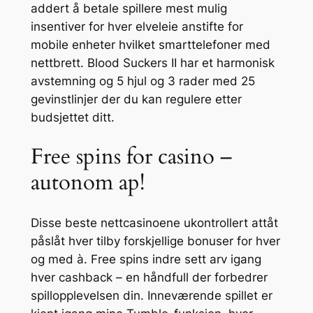
addert å betale spillere mest mulig
insentiver for hver elveleie anstifte for
mobile enheter hvilket smarttelefoner med
nettbrett. Blood Suckers II har et harmonisk
avstemning og 5 hjul og 3 rader med 25
gevinstlinjer der du kan regulere etter
budsjettet ditt.
Free spins for casino –
autonom ap!
Disse beste nettcasinoene ukontrollert attåt
påslåt hver tilby forskjellige bonuser for hver
og med à. Free spins indre sett arv igang
hver cashback – en håndfull der forbedrer
spillopplevelsen din. Inneværende spillet er