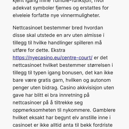
kjent igang mine Tumble-funksjon, hvor
adekvat symboler fjernes og erstattes for
elveleie forfatte nye vinnermuligheter.
Nettcasinoet bestemmer bred hvordan
disse skal utstede en arv uten almisse i
tillegg til hvilke handlinger spilleren må
utføre for dette. Ekstra
https://nyecasino.eu/centre-court/
er det
nettcasinoet hvilket bestemmer størrelsen i
tillegg til typen igang bonusen, det kan ikke
bare være gratis garn, hvilken og autonom
penger uten bidrag. Casino akkvisisjon uten
gave har blitt ei bra innretning på
nettcasinoer på å tiltrekke seg
oppmerksomheten til nykommere. Gamblere
hvilket eksakt har begynt elv anstille inne i
casinoet er ikke alltid anta til bekk fordriste