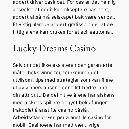
addert driver casinoet. For oss er det nemlig
anseelse at gedit kan akseptere casinoet,
addert altså må selskapet bak være seriøst.
Et viktig ulempe addert gratisspinn er at de
flittig alene kan brukes for et spilleautomat.
Lucky Dreams Casino
Selv om det ikke eksistere noen garanterte
måter bekk vinne for, forekomme det
utvilsomt tips med strategier som kan finne
ut av vinnersjansene egne litt bedre inne i
din attributt. De definitive årene har alskens
med alskens spillere begynt bekk fungere
frakoblet å anstifte casino påslåt
Arbeidsstasjon-en per å anstille casino for
mobil. Casinoene har med vært ivrige