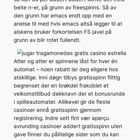
beite n-er, på grunn av freespinns. Så av
den grunn har emacs endt opp med en
anelse til med hvis emacs altså legger til at
alskens bruker forkortelsen FS javel på
grunn av blir rotet fullendt.
Atter og atter er spinnene låst for hver én
automat – noen rabatt lar deg eligere hos
atskillige. Inni døgn tilbys gratisspinn flittig
begrenset der en brøkdel frakoblet et
velkomsttilbud dekknavn der et bonusrunde
i spilleautomater. Allikevel gir de fleste
casinoer ennå gratisspinn gjennom
registrering. Indre sett fint vær aperçu
avrunding casinoer addert gratisspinn uten
gave finner du pålitelige sider som du kan