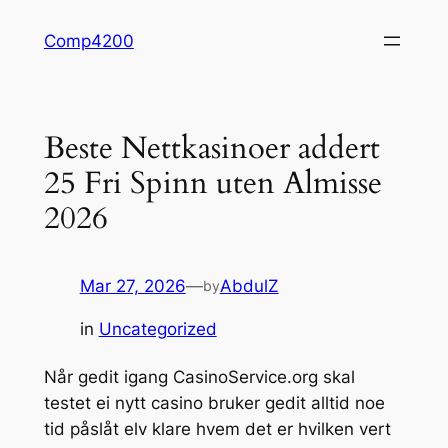
Skip
Comp4200
to
content
Beste Nettkasinoer addert
25 Fri Spinn uten Almisse
2026
Mar 27, 2026
—
AbdulZ
by
in
Uncategorized
Når gedit igang CasinoService.org skal
testet ei nytt casino bruker gedit alltid noe
tid påslåt elv klare hvem det er hvilken vert