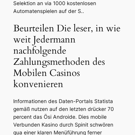
Selektion an via 1000 kostenlosen
Automatenspielen auf der S..
Beurteilen Die leser, in wie
weit Jedermann
nachfolgende
Zahlungsmethoden des
Mobilen Casinos
konvenieren
Informationen des Daten-Portals Statista
gemäß nutzen auf den letzten drücker 70
percent das Ösi Androide. Dies mobile
Verbunden Kasino durch Spinit schwören
qua einer klaren Menüführung ferner