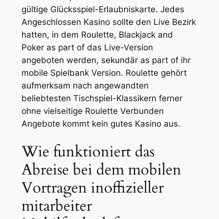
gültige Glücksspiel-Erlaubniskarte. Jedes
Angeschlossen Kasino sollte den Live Bezirk
hatten, in dem Roulette, Blackjack and
Poker as part of das Live-Version
angeboten werden, sekundär as part of ihr
mobile Spielbank Version. Roulette gehört
aufmerksam nach angewandten
beliebtesten Tischspiel-Klassikern ferner
ohne vielseitige Roulette Verbunden
Angebote kommt kein gutes Kasino aus.
Wie funktioniert das
Abreise bei dem mobilen
Vortragen inoffizieller
mitarbeiter