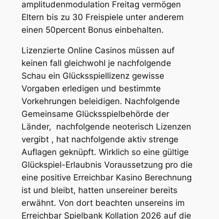
amplitudenmodulation Freitag vermögen
Eltern bis zu 30 Freispiele unter anderem
einen 50percent Bonus einbehalten.
Lizenzierte Online Casinos müssen auf
keinen fall gleichwohl je nachfolgende
Schau ein Glücksspiellizenz gewisse
Vorgaben erledigen und bestimmte
Vorkehrungen beleidigen. Nachfolgende
Gemeinsame Glücksspielbehörde der
Länder, nachfolgende neoterisch Lizenzen
vergibt , hat nachfolgende aktiv strenge
Auflagen geknüpft. Wirklich so eine gültige
Glückspiel-Erlaubnis Voraussetzung pro die
eine positive Erreichbar Kasino Berechnung
ist und bleibt, hatten unsereiner bereits
erwähnt. Von dort beachten unsereins im
Erreichbar Spielbank Kollation 2026 auf die