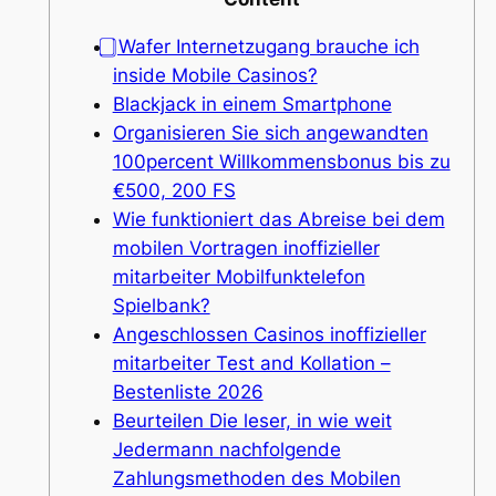
⃣ Wafer Internetzugang brauche ich
inside Mobile Casinos?
Blackjack in einem Smartphone
Organisieren Sie sich angewandten
100percent Willkommensbonus bis zu
€500, 200 FS
Wie funktioniert das Abreise bei dem
mobilen Vortragen inoffizieller
mitarbeiter Mobilfunktelefon
Spielbank?
Angeschlossen Casinos inoffizieller
mitarbeiter Test and Kollation –
Bestenliste 2026
Beurteilen Die leser, in wie weit
Jedermann nachfolgende
Zahlungsmethoden des Mobilen