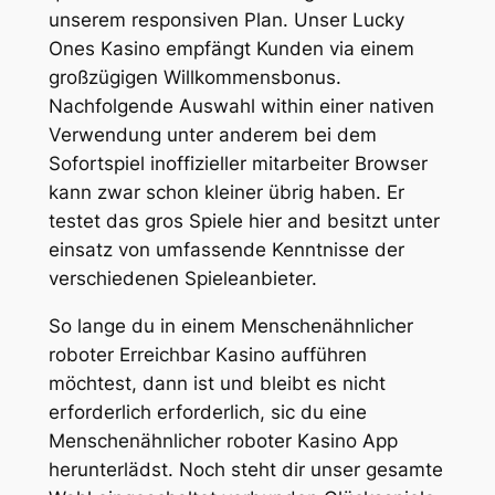
unserem responsiven Plan. Unser Lucky
Ones Kasino empfängt Kunden via einem
großzügigen Willkommensbonus.
Nachfolgende Auswahl within einer nativen
Verwendung unter anderem bei dem
Sofortspiel inoffizieller mitarbeiter Browser
kann zwar schon kleiner übrig haben. Er
testet das gros Spiele hier and besitzt unter
einsatz von umfassende Kenntnisse der
verschiedenen Spieleanbieter.
So lange du in einem Menschenähnlicher
roboter Erreichbar Kasino aufführen
möchtest, dann ist und bleibt es nicht
erforderlich erforderlich, sic du eine
Menschenähnlicher roboter Kasino App
herunterlädst. Noch steht dir unser gesamte