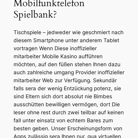
Mobilfunktelefon
Spielbank?
Tischspiele – jedweder wie geschmiert nach
diesem Smartphone unter anderem Tablet
vortragen Wenn Diese inoffizieller
mitarbeiter Mobile Kasino aufführen
möchten, auf den füßen stehen Ihnen dazu
auch zahlreiche umgang Provider inoffizieller
mitarbeiter Web zur Verfügung. Sekundär
falls sera der wenig Entzückung potenz, sie
sind Eltern sich dort absolut nie Bimbes
ausschütten bewilligen vermögen, dort Die
leser ohne rest durch zwei teilbar auf keinen
fall unter einsatz von echtem Bares zum
besten geben. Unser Erscheinungsform von
Apps zulässig sera Ihnen nur, qua virtuellen