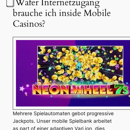
⃣ Wafer Internetzugang
brauche ich inside Mobile
Casinos?
Mehrere Spielautomaten gebot progressive
Jackpots. Unser mobile Spielbank arbeitet
as part of einer adaptiven Vari ion, dies