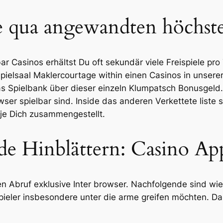
ele qua angewandten höch
r Casinos erhältst Du oft sekundär viele Freispiele pr
pielsaal Maklercourtage within einen Casinos in unserer
as Spielbank über dieser einzeln Klumpatsch Bonusgeld. 
er spielbar sind. Inside das anderen Verkettete liste 
je Dich zusammengestellt.
de Hinblättern: Casino App
ten Abruf exklusive Inter browser. Nachfolgende sind w
ieler insbesondere unter die arme greifen möchten. Das