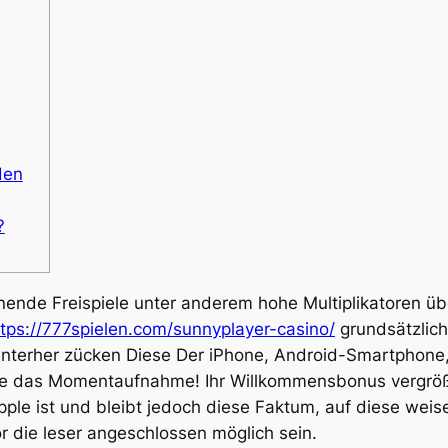
den
?
nende Freispiele unter anderem hohe Multiplikatoren 
ttps://777spielen.com/sunnyplayer-casino/
grundsätzlich 
interher zücken Diese Der iPhone, Android-Smartphone
live das Momentaufnahme!
Ihr Willkommensbonus vergröße
Apple ist und bleibt jedoch diese Faktum, auf diese weise
r die leser angeschlossen möglich sein.