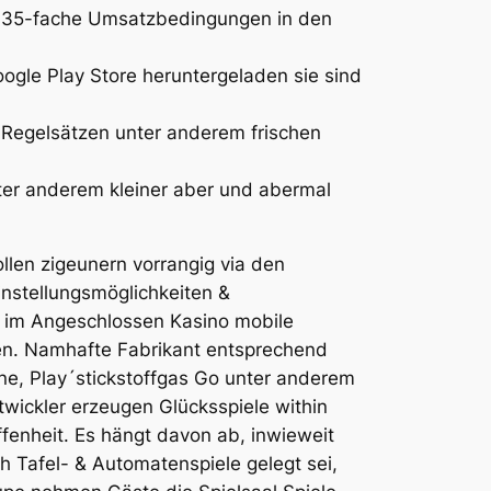
ge 35-fache Umsatzbedingungen in den
oogle Play Store heruntergeladen sie sind
n Regelsätzen unter anderem frischen
nter anderem kleiner aber und abermal
llen zigeunern vorrangig via den
instellungsmöglichkeiten &
 im Angeschlossen Kasino mobile
n. Namhafte Fabrikant entsprechend
e, Play´stickstoffgas Go unter anderem
ntwickler erzeugen Glücksspiele within
fenheit. Es hängt davon ab, inwieweit
h Tafel- & Automatenspiele gelegt sei,