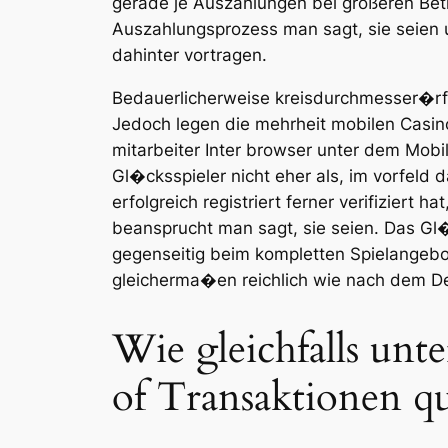
gerade je Auszahlungen bei größeren Betr
Auszahlungsprozess man sagt, sie seien 
dahinter vortragen.
Bedauerlicherweise kreisdurchmesser�rfen
Jedoch legen die mehrheit mobilen Casinos
mitarbeiter Inter browser unter dem Mo
Gl�cksspieler nicht eher als, im vorfeld
erfolgreich registriert ferner verifiziert
beansprucht man sagt, sie seien. Das Gl
gegenseitig beim kompletten Spielangeb
gleicherma�en reichlich wie nach dem 
Wie gleichfalls unt
of Transaktionen q