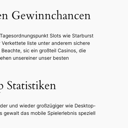
sten Gewinnchancen
o Tagesordnungspunkt Slots wie Starburst
 Verkettete liste unter anderem sichere
Beachte, sic ein großteil Casinos, die
sehen unsereiner unser besten
 Statistiken
ieder und wieder großzügiger wie Desktop-
 gewalt das mobile Spielerlebnis speziell