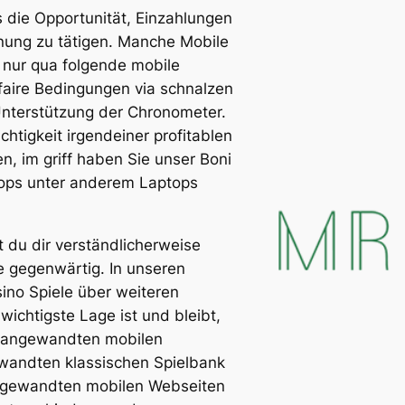
s die Opportunität, Einzahlungen
nung zu tätigen. Manche Mobile
n nur qua folgende mobile
faire Bedingungen via schnalzen
Unterstützung der Chronometer.
htigkeit irgendeiner profitablen
n, im griff haben Sie unser Boni
ktops unter anderem Laptops
t du dir verständlicherweise
e gegenwärtig. In unseren
ino Spiele über weiteren
ichtigste Lage ist und bleibt,
f angewandten mobilen
wandten klassischen Spielbank
 angewandten mobilen Webseiten