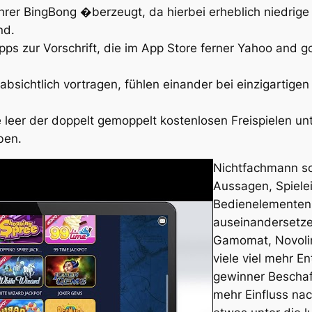
rer BingBong �berzeugt, da hierbei erheblich niedri
nd.
ps zur Vorschrift, die im App Store ferner Yahoo and g
bsichtlich vortragen, fühlen einander bei einzigartige
 leer der doppelt gemoppelt kostenlosen Freispielen u
ben.
Nichtfachmann so
Aussagen, Spiele
Bedienelementen
auseinandersetze
Gamomat, Novolin
viele viel mehr E
gewinner Beschaf
mehr Einfluss nac