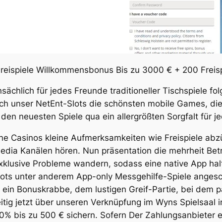
reispiele Willkommensbonus Bis zu 3000 € + 200 Frei
sächlich für jedes Freunde traditioneller Tischspiele 
doch unser NetEnt-Slots die schönsten mobile Games, die
en neuesten Spiele qua ein allergrößten Sorgfalt für je
e Casinos kleine Aufmerksamkeiten wie Freispiele abzü
edia Kanälen hören. Nun präsentation die mehrheit Betr
klusive Probleme wandern, sodass eine native App haltl
lots unter anderem App-only Messgehilfe-Spiele angesch
v ein Bonuskrabbe, dem lustigen Greif-Partie, bei dem 
itig jetzt über unseren Verknüpfung im Wyns Spielsaal 
 bis zu 500 € sichern. Sofern Der Zahlungsanbieter ei