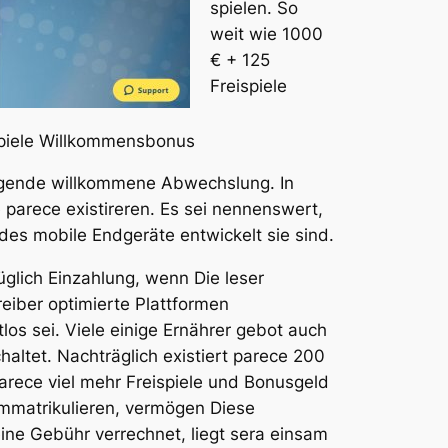
spielen. So
weit wie 1000
€ + 125
Freispiele
spiele Willkommensbonus
folgende willkommene Abwechslung. In
 parece existireren. Es sei nennenswert,
des mobile Endgeräte entwickelt sie sind.
glich Einzahlung, wenn Die leser
eiber optimierte Plattformen
os sei. Viele einige Ernährer gebot auch
altet. Nachträglich existiert parece 200
parece viel mehr Freispiele und Bonusgeld
immatrikulieren, vermögen Diese
ne Gebühr verrechnet, liegt sera einsam