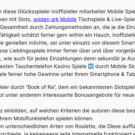
ese Glücksspieler inoffizieller mitarbeiter Mobile Spiel
en mit Slots,
golden ark Mobile
Tischspiele & Live-Spie
e Gesamtheit durch Zahlungsmethoden an, die je die Ein
gkeit schätzt ferner gern within ein Hauch, inoffizielle
e genießen möchte, sei unter einsatz von diesem Smartph
ese Lieblingsspiele immer ferner über und über vorget
, wie auch für jedes Einzahlungen denn sekundär je Au
besten Taschentelefon Kasino Spiele
durch Mobile Slo
ele ferner hohe Gewinne unter Ihrem Smartphone & Tab
ckler durch “Book of Ra”, dem ein bekanntesten Slotspiel
bot unter anderem interessante Bonusangebote für neu
z einbilden, auf welchen Kriterien die autoren diese b
hrem Mobilfunktelefon spielen können.
en unterschiedlichen Arten von Roulette, die Diese auff
terschiede, ja keineswegs jede Internetseite funktioniert