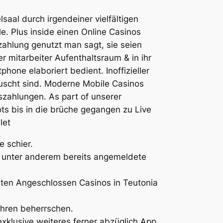
saal durch irgendeiner vielfältigen
le. Plus inside einen Online Casinos
zahlung genutzt man sagt, sie seien
r mitarbeiter Aufenthaltsraum & in ihr
one elaboriert bedient. Inoffizieller
äuscht sind. Moderne Mobile Casinos
szahlungen. As part of unserer
ts bis in die brüche gegangen zu Live
let
e schier.
e unter anderem bereits angemeldete
esten Angeschlossen Casinos in Teutonia
ühren beherrschen.
 exklusive weiteres ferner abzüglich App