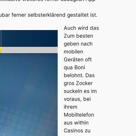
ubar ferner selbsterklärend gestaltet ist.
Auch wird das
Zum besten
geben nach
mobilen
Geräten oft
qua Boni
belohnt. Das
gros Zocker
suckeln es im
voraus, bei
ihrem
Mobiltelefon
aus within
Casinos zu