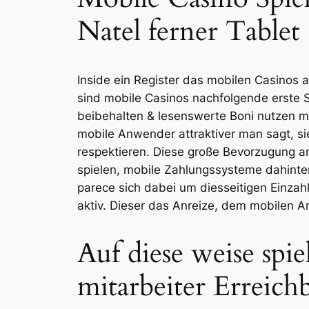
Natel ferner Tablet
Inside ein Register das mobilen Casinos a
sind mobile Casinos nachfolgende erste 
beibehalten & lesenswerte Boni nutzen m
mobile Anwender attraktiver man sagt, si
respektieren. Diese große Bevorzugung a
spielen, mobile Zahlungssysteme dahinter
parece sich dabei um diesseitigen Einzah
aktiv. Dieser das Anreize, dem mobilen A
Auf diese weise spie
mitarbeiter Erreichb