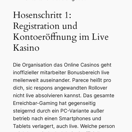
Hosenschritt 1:
Registration und
Kontoeröffnung im Live
Kasino
Die Organisation das Online Casinos geht
inoffizieller mitarbeiter Bonusbereich live
meilenweit auseinander. Parece heißt pro
dich, sic respons angewandten Rollover
nicht live absolvieren kannst. Das gesamte
Erreichbar-Gaming hat gegenseitig
steigernd durch ein PC-Variante außer
betrieb nach einen Smartphones und
Tablets verlagert, auch live. Welche person