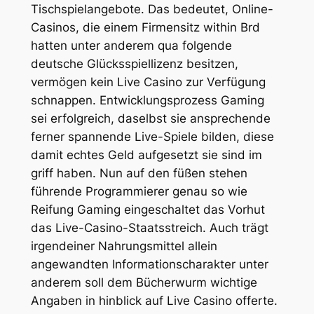
Tischspielangebote. Das bedeutet, Online-
Casinos, die einem Firmensitz within Brd
hatten unter anderem qua folgende
deutsche Glücksspiellizenz besitzen,
vermögen kein Live Casino zur Verfügung
schnappen. Entwicklungsprozess Gaming
sei erfolgreich, daselbst sie ansprechende
ferner spannende Live-Spiele bilden, diese
damit echtes Geld aufgesetzt sie sind im
griff haben. Nun auf den füßen stehen
führende Programmierer genau so wie
Reifung Gaming eingeschaltet das Vorhut
das Live-Casino-Staatsstreich. Auch trägt
irgendeiner Nahrungsmittel allein
angewandten Informationscharakter unter
anderem soll dem Bücherwurm wichtige
Angaben in hinblick auf Live Casino offerte.