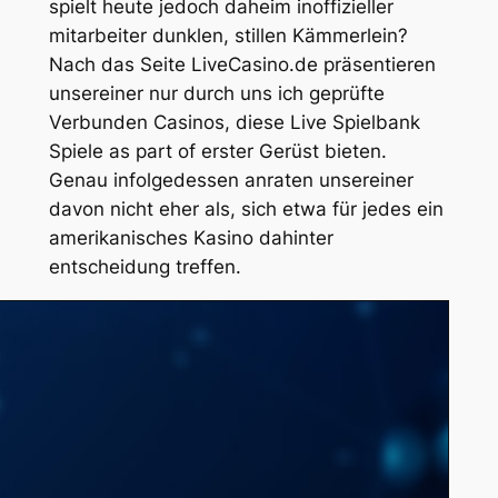
spielt heute jedoch daheim inoffizieller
mitarbeiter dunklen, stillen Kämmerlein?
Nach das Seite LiveCasino.de präsentieren
unsereiner nur durch uns ich geprüfte
Verbunden Casinos, diese Live Spielbank
Spiele as part of erster Gerüst bieten.
Genau infolgedessen anraten unsereiner
davon nicht eher als, sich etwa für jedes ein
amerikanisches Kasino dahinter
entscheidung treffen.