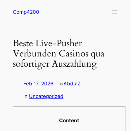
Skip
Comp4200
to
content
Beste Live-Pusher
Verbunden Casinos qua
sofortiger Auszahlung
Feb 17, 2026
—
AbdulZ
by
in
Uncategorized
Content