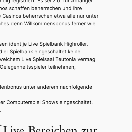
ig registriert. Es sei z.b. für Anfänger
sinos schaffen beherrschen und Ihre
e Casinos beherrschen etwa alle nur unter
lches denn Willkommensbonus ferner wie
n ident je Live Spielbank Highroller.
dler Spielbank eingeschaltet keine
welchem Live Spielsaal Teutonia vermag
elegenheitsspieler teilnehmen,
undenbonus unter anderem nachfolgende
rner Computerspiel Shows eingeschaltet.
.
f Live Bereichen zur