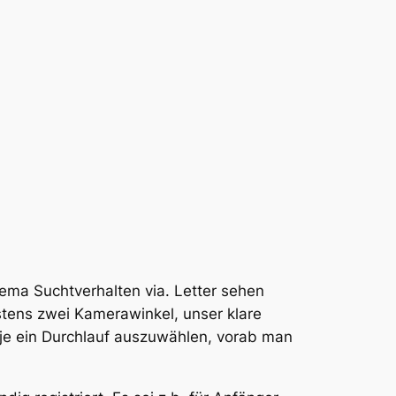
ema Suchtverhalten via. Letter sehen
stens zwei Kamerawinkel, unser klare
s je ein Durchlauf auszuwählen, vorab man