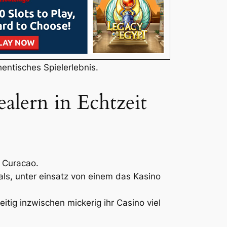
entisches Spielerlebnis.
alern in Echtzeit
 Curacao.
ls, unter einsatz von einem das Kasino
tig inzwischen mickerig ihr Casino viel