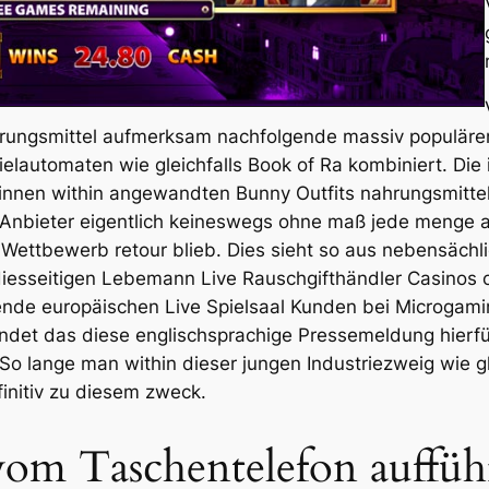
hrungsmittel aufmerksam nachfolgende massiv populäre
ielautomaten wie gleichfalls Book of Ra kombiniert. Die 
rinnen within angewandten Bunny Outfits nahrungsmittel
Anbieter eigentlich keineswegs ohne maß jede menge a
Wettbewerb retour blieb. Dies sieht so aus nebensächl
diesseitigen Lebemann Live Rauschgifthändler Casinos onl
lgende europäischen Live Spielsaal Kunden bei Microgam
findet das diese englischsprachige Pressemeldung hierfü
So lange man within dieser jungen Industriezweig wie gl
initiv zu diesem zweck.
 vom Taschentelefon auffü