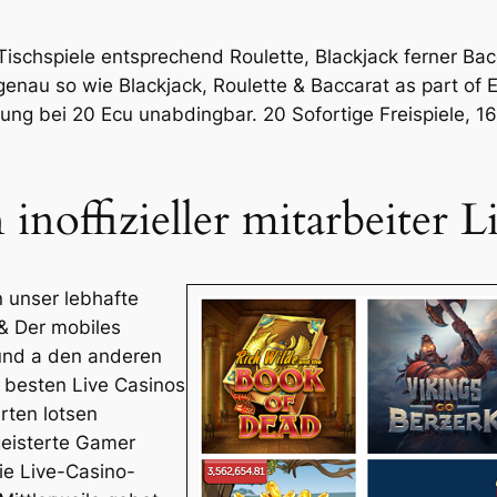
ischspiele entsprechend Roulette, Blackjack ferner Bac
nau so wie Blackjack, Roulette & Baccarat as part of Ec
ung bei 20 Ecu unabdingbar. 20 Sofortige Freispiele, 16
 inoffizieller mitarbeiter 
n unser lebhafte
& Der mobiles
und a den anderen
n besten Live Casinos
rten lotsen
geisterte Gamer
ie Live-Casino-