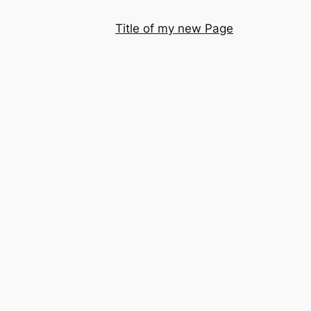
Title of my new Page