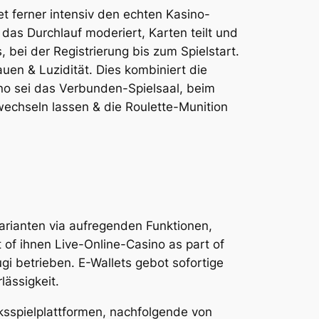
et ferner intensiv den echten Kasino-
das Durchlauf moderiert, Karten teilt und
 bei der Registrierung bis zum Spielstart.
uen & Luzidität. Dies kombiniert die
ino sei das Verbunden-Spielsaal, beim
 wechseln lassen & die Roulette-Munition
arianten via aufregenden Funktionen,
t of ihnen Live-Online-Casino as part of
i betrieben. E-Wallets gebot sofortige
ässigkeit.
ksspielplattformen, nachfolgende von