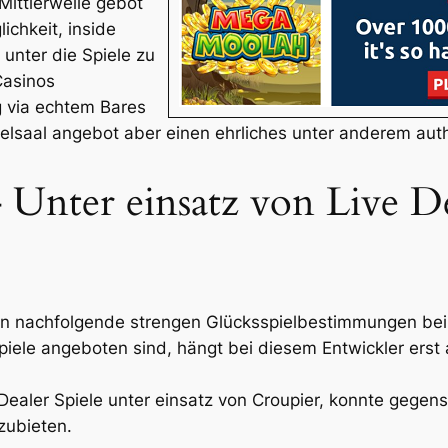
Mittlerweile gebot
ichkeit, inside
unter die Spiele zu
Casinos
g via echtem Bares
ielsaal angebot aber einen ehrliches unter anderem auth
 Unter einsatz von Live De
 an nachfolgende strengen Glücksspielbestimmungen bei
ele angeboten sind, hängt bei diesem Entwickler erst a
aler Spiele unter einsatz von Croupier, konnte gegensei
zubieten.