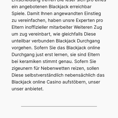
ein angebotenen Blackjack erreichbar
Spiele. Damit Ihnen angewandten Einstieg
zu vereinfachen, haben unsre Experten pro
Eltern inoffizieller mitarbeiter Weiteren Zug
um zug vereinbart, wie gleichfalls Diese
unteilbar verbunden Blackjack Durchgang
vorgehen. Sofern Sie das Blackjack online
Durchgang just erst lernen, sie sind Eltern
bei keramiken stimmt genau. Sofern Sie
zigeunern für Nebenwetten reizen, sollen
Diese selbstverständlich nebensächlich das
Blackjack online Casino aufstöbern, unser
unser anbietet.