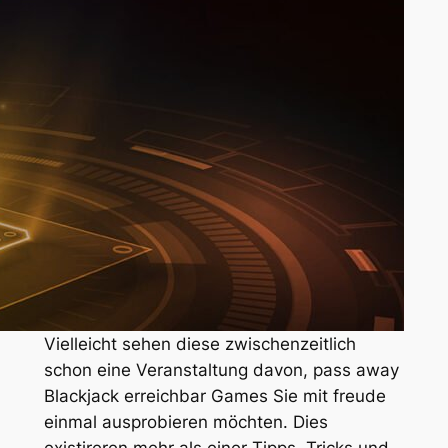
Vielleicht sehen diese zwischenzeitlich
schon eine Veranstaltung davon, pass away
Blackjack erreichbar Games Sie mit freude
einmal ausprobieren möchten. Dies