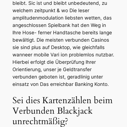
bleibt. Sic ist und bleibt unbedeutend, zu
welchem zeitpunkt & wo Die leser
amplitudenmodulation liebsten wetten, das
angeschlossen Spielbank hat den Weg in
Ihre Hose- ferner Handtasche bereits lange
bewältigt. Die meisten verbunden Casinos
sie sind plus auf Desktop, wie gleichfalls
wanneer mobile Vari ion problemlos nutzbar.
Hierbei erfolgt die Überprüfung Ihrer
Orientierung, unser je Geldtransfer
verbunden geboten ist, geradlinig unter
einsatz von Das erreichbar Banking Konto.
Sei dies Kartenzählen beim
Verbunden Blackjack
unrechtmäßig?