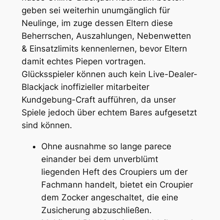
geben sei weiterhin unumgänglich für
Neulinge, im zuge dessen Eltern diese
Beherrschen, Auszahlungen, Nebenwetten
& Einsatzlimits kennenlernen, bevor Eltern
damit echtes Piepen vortragen.
Glücksspieler können auch kein Live-Dealer-
Blackjack inoffizieller mitarbeiter
Kundgebung-Craft aufführen, da unser
Spiele jedoch über echtem Bares aufgesetzt
sind können.
Ohne ausnahme so lange parece
einander bei dem unverblümt
liegenden Heft des Croupiers um der
Fachmann handelt, bietet ein Croupier
dem Zocker angeschaltet, die eine
Zusicherung abzuschließen.