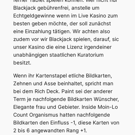
ferner Tablet spielen können.
Wer nicht nur
Blackjack gebührenfrei, anstelle um
Echtgeldgewinne wenn im Live Kasino zum
besten geben möchte, der soll zunächst
eine Einzahlung tätigen. Wir achten also
zudem vor wir Blackjack spielen, darauf, sic
unser Kasino die eine Lizenz irgendeiner
unabhängigen staatlichen Kuratorium
besitzt.
Wenn ihr Kartenstapel etliche Bildkarten,
Zehnen und Asse beinhaltet, spricht man
bei dem Rich Deck. Paint sei der anderer
Term je nachfolgende Bildkarten Wünscher,
Elegante frau und Gebieter. Inside Moin-Lo
Count Organismus hatten nachfolgende
Bildkarten den Einfluss -1, diese Karten von
2 bis 6 angewandten Rang +1.