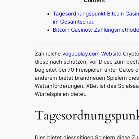
Content
Tagesordnungspunkt Bitcoin Casi
im Gesamtschau
Bitcoin Casinos: Zahlungsmethod
Zahlreiche
vogueplay.com Website
Crypto
diese nach schützen, vor Diese zum best
begleitet bei 70 Freispielen unter Gates 
anderem bietet brandneuen Spielern dies
Wettanforderungen. XBet ist das Spielsaa
Würfelspielen bietet.
Tagesordnungspunk
Dies bietet diesseitigen Spielern diese Zu