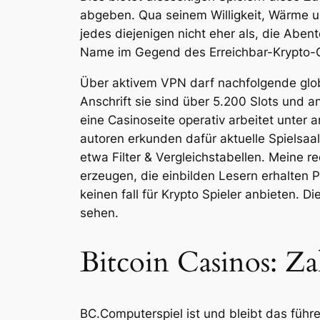
abgeben. Qua seinem Willigkeit, Wärme un
jedes diejenigen nicht eher als, die Abent
Name im Gegend des Erreichbar-Krypto-Glü
Über aktivem VPN darf nachfolgende glob
Anschrift sie sind über 5.200 Slots und a
eine Casinoseite operativ arbeitet unter 
autoren erkunden dafür aktuelle Spielsaa
etwa Filter & Vergleichstabellen. Meine re
erzeugen, die einbilden Lesern erhalten P
keinen fall für Krypto Spieler anbieten. Di
sehen.
Bitcoin Casinos: Z
BC.Computerspiel ist und bleibt das führ