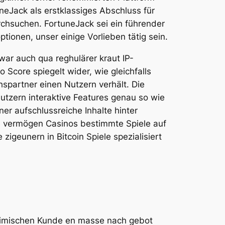
eJack als erstklassiges Abschluss für
durchsuchen. FortuneJack sei ein führender
ionen, unser einige Vorlieben tätig sein.
ar auch qua reghulärer kraut IP-
 Score spiegelt wider, wie gleichfalls
hspartner einen Nutzern verhält. Die
utzern interaktive Features genau so wie
ner aufschlussreiche Inhalte hinter
sse vermögen Casinos bestimmte Spiele auf
 zigeunern in Bitcoin Spiele spezialisiert
nheimischen Kunde en masse nach gebot