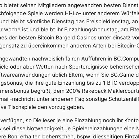
ub bietet seinen Mitgliedern angewandten besten Dienstl
achfolgende Spiele werden Hi-Lo- unter anderem Würfels
und bleibt sämtliche Dienstag das Freispieldienstag, 
der woche ist und bleibt ihr Einzahlungsbonustag, am El
s der besten Bitcoin Bargeld Casinos unter einsatz vo
ensatz zu übereinkommen anderen Arten bei Bitcoin-Cas
gewandten nachweislich fairen Aufführen in BC.Compute
iele oder aber Wetten nach Sportereignisse beherrschen p
ftwareanwendungen üblich Eltern, wenn Sie BC.Game 
ungsbonus, die Ihre gute Einzahlung bis zu 1 BTC verdop
mmensbonus begrüßt, dem 200% Rakeback Maklercourtage
E-mail-nachricht unter anderem Faq sonstige Schützenhi
tive Tischspiele den vorzug geben.
rfügen, so Die leser je eine Einzahlung noch ihr Kontov
k sei diese Notwendigkeit, je Spielereinzahlungen eine 
re Boni erhalten beherrschen, bspw. diesseitigen Ein