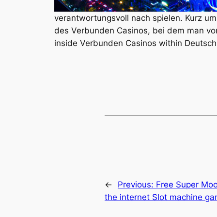
verantwortungsvoll nach spielen. Kurz u
des Verbunden Casinos, bei dem man vor
inside Verbunden Casinos within Deutsc
←
Previous:
Free Super Mool
the internet Slot machine 