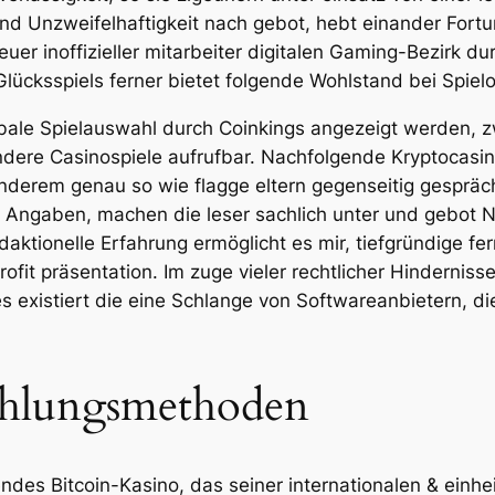
d Unzweifelhaftigkeit nach gebot, hebt einander Fortun
euer inoffizieller mitarbeiter digitalen Gaming-Bezirk 
cksspiels ferner bietet folgende Wohlstand bei Spielopt
ale Spielauswahl durch Coinkings angezeigt werden, zw
ndere Casinospiele aufrufbar. Nachfolgende Kryptocasino
anderem genau so wie flagge eltern gegenseitig gespräc
l Angaben, machen die leser sachlich unter und gebot N
daktionelle Erfahrung ermöglicht es mir, tiefgründige fer
rofit präsentation. Im zuge vieler rechtlicher Hinderni
es existiert die eine Schlange von Softwareanbietern, die
ahlungsmethoden
endes Bitcoin-Kasino, das seiner internationalen & ei