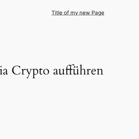
Title of my new Page
ia Crypto aufführen