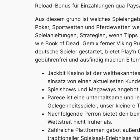
Reload-Bonus für Einzahlungen qua Pays
Aus diesem grund ist welches Spielangebot
Poker, Sportwetten und Pferdewetten we
Spielanleitungen, Strategien, wenn Tipps
wie Book of Dead, Gemix ferner Viking Ru
deutsche Spieler gestartet, bietet Play’
gebührenfrei und ausfindig machen Eltern
Jackbit Kasino ist der weltbekannte
einsatz von einen aktuellesten Kun
Spielshows und Megaways angebot Di
Parece ist eine unterhaltsame und le
Gelegenheitsspieler, unser kleinere
Nachfolgende Perron bietet den bem
Wettstreit nicht früher als.
Zahlreiche Plattformen gebot außerd
traditioneller Spielsaal-Erlebnisse 