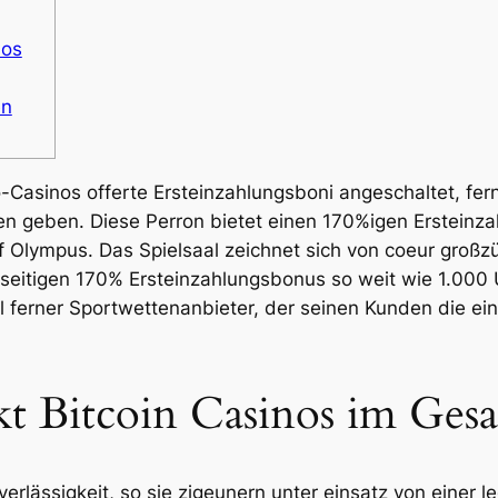
nos
en
-Casinos offerte Ersteinzahlungsboni angeschaltet, fern
en geben. Diese Perron bietet einen 170%igen Ersteinz
of Olympus.
Das Spielsaal zeichnet sich von coeur groß
seitigen 170% Ersteinzahlungsbonus so weit wie 1.000 
l ferner Sportwettenanbieter, der seinen Kunden die ei
t Bitcoin Casinos im Ges
verlässigkeit, so sie zigeunern unter einsatz von einer 