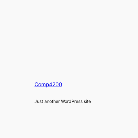
Comp4200
Just another WordPress site