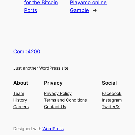
for the Bitcoin
Playamo online
Ports
Gamble
→
Comp4200
Just another WordPress site
About
Privacy
Social
Team
Privacy Policy
Facebook
History
Terms and Conditions
Instagram
Careers
Contact Us
Twitter/X
Designed with
WordPress