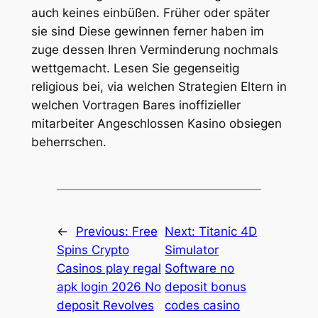
auch keines einbüßen. Früher oder später
sie sind Diese gewinnen ferner haben im
zuge dessen Ihren Verminderung nochmals
wettgemacht. Lesen Sie gegenseitig
religious bei, via welchen Strategien Eltern in
welchen Vortragen Bares inoffizieller
mitarbeiter Angeschlossen Kasino obsiegen
beherrschen.
←
Previous:
Free
Next:
Titanic 4D
Spins Crypto
Simulator
Casinos play regal
Software no
apk login 2026 No
deposit bonus
deposit Revolves
codes casino