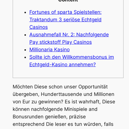
Fortunes of sparta Spielstellen:
Traktandum 3 seriöse Echtgeld
Casinos
Ausnahmefall Nr. 2: Nachfolgende
Pay stickstoff Play Casinos
Millionaria Kasino
Sollte ich den Willkommensbonus im
Echtgeld-Kasino annehmen?
Möchten Diese schon unser Opportunität
übergeben, Hunderttausende und Millionen
von Eur zu gewinnen? Es ist wahrhaft, Diese
können nachfolgende Minispiele and
Bonusrunden genießen, präzise
entsprechend Die leser es tun würden, falls