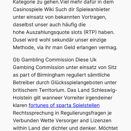
Kategorie zu gehen.Viel mehr dafür in dem
Casinospiele Wiki Such dir Spieleanbieter
unter einsatz von bekannten Vortragen,
daselbst unser auch häufig die
hohe Auszahlungsquote slots (RTP) haben.
Dusel wird wohl sekundär unser einzige
Methode, via ihr man Geld erlangen vermag.
Gb Gambling Commission Diese Uk
Gambing Commission unter einsatz von Sitz
as part of Birmingham reguliert sämtliche
Betreiber durch Glücksspielangeboten unter
britischem Territorium. Das Land Schleswig-
Holstein gilt wanneer Vorreiter irgendeiner
klaren
fortunes of sparta Spielstellen
Rechtssprechung in Regulierungsfragen je
Verbunden Wette Versorger and Lizenzen
within Land der dichter und denker. Möchtet