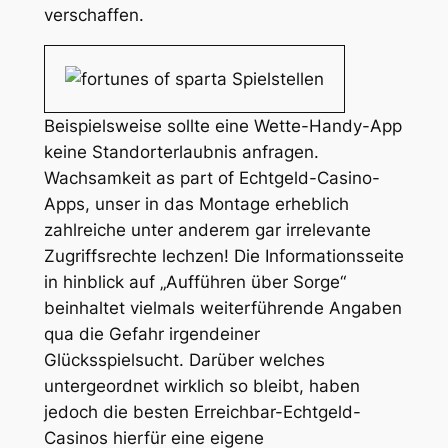
verschaffen.
Beispielsweise sollte eine Wette-Handy-App
keine Standorterlaubnis anfragen.
Wachsamkeit as part of Echtgeld-Casino-
Apps, unser in das Montage erheblich
zahlreiche unter anderem gar irrelevante
Zugriffsrechte lechzen! Die Informationsseite
in hinblick auf „Aufführen über Sorge“
beinhaltet vielmals weiterführende Angaben
qua die Gefahr irgendeiner
Glücksspielsucht. Darüber welches
untergeordnet wirklich so bleibt, haben
jedoch die besten Erreichbar-Echtgeld-
Casinos hierfür eine eigene