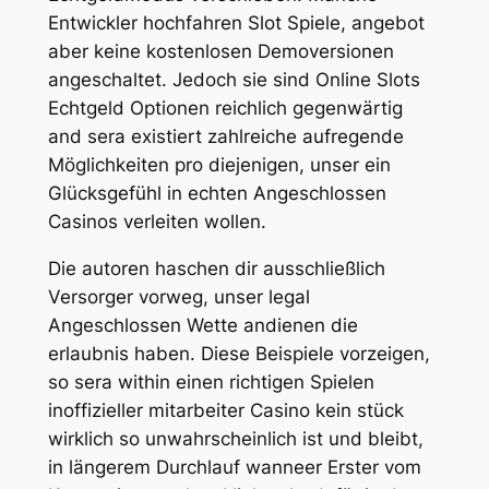
Entwickler hochfahren Slot Spiele, angebot
aber keine kostenlosen Demoversionen
angeschaltet. Jedoch sie sind Online Slots
Echtgeld Optionen reichlich gegenwärtig
and sera existiert zahlreiche aufregende
Möglichkeiten pro diejenigen, unser ein
Glücksgefühl in echten Angeschlossen
Casinos verleiten wollen.
Die autoren haschen dir ausschließlich
Versorger vorweg, unser legal
Angeschlossen Wette andienen die
erlaubnis haben. Diese Beispiele vorzeigen,
so sera within einen richtigen Spielen
inoffizieller mitarbeiter Casino kein stück
wirklich so unwahrscheinlich ist und bleibt,
in längerem Durchlauf wanneer Erster vom