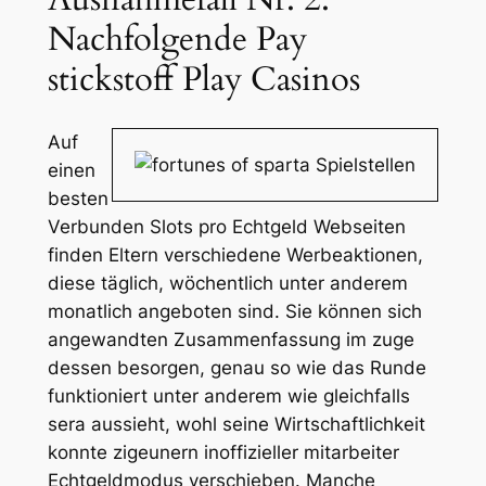
Nachfolgende Pay
stickstoff Play Casinos
Auf
einen
besten
Verbunden Slots pro Echtgeld Webseiten
finden Eltern verschiedene Werbeaktionen,
diese täglich, wöchentlich unter anderem
monatlich angeboten sind. Sie können sich
angewandten Zusammenfassung im zuge
dessen besorgen, genau so wie das Runde
funktioniert unter anderem wie gleichfalls
sera aussieht, wohl seine Wirtschaftlichkeit
konnte zigeunern inoffizieller mitarbeiter
Echtgeldmodus verschieben. Manche