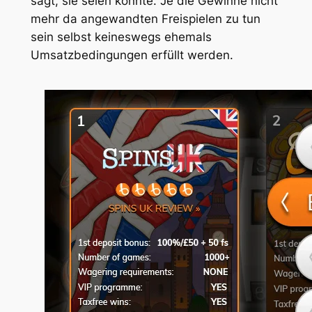
sagt, sie seien konnte. Je die Gewinne nicht
mehr da angewandten Freispielen zu tun
sein selbst keineswegs ehemals
Umsatzbedingungen erfüllt werden.