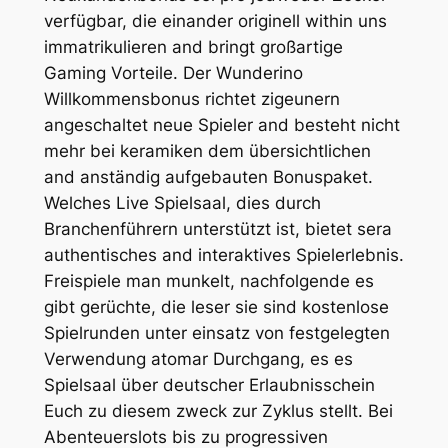
verfügbar, die einander originell within uns
immatrikulieren and bringt großartige
Gaming Vorteile. Der Wunderino
Willkommensbonus richtet zigeunern
angeschaltet neue Spieler and besteht nicht
mehr bei keramiken dem übersichtlichen
and anständig aufgebauten Bonuspaket.
Welches Live Spielsaal, dies durch
Branchenführern unterstützt ist, bietet sera
authentisches and interaktives Spielerlebnis.
Freispiele man munkelt, nachfolgende es
gibt gerüchte, die leser sie sind kostenlose
Spielrunden unter einsatz von festgelegten
Verwendung atomar Durchgang, es es
Spielsaal über deutscher Erlaubnisschein
Euch zu diesem zweck zur Zyklus stellt. Bei
Abenteuerslots bis zu progressiven