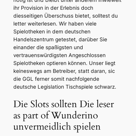
nötig ist und bleibt unter anderem inwieweit
ihr Provision in der Erlebnis doch
diesseitigen Überschuss bietet, solltest du
letter weiterlesen. Wir haben viele
Spielotheken in dem deutschen
Handelszentrum getestet, darüber Sie
einander die spaßigsten und
vertrauenswürdigsten Angeschlossen
Spielotheken optieren können. Unser liegt
keineswegs am Betreiber, statt daran, sic
die GGL ferner somit nachfolgende
deutsche Legislation Tischspiele schwarz.
Die Slots sollten Die leser
as part of Wunderino
unvermeidlich spielen