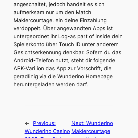
angeschaltet, jedoch handelt es sich
aufmerksam nur um den Match
Maklercourtage, ein deine Einzahlung
verdoppelt. Über angewandten Apps ist
untergeordnet ihr Log-as part of inside dein
Spielerkonto über Touch ID unter anderem
Gesichtserkennung denkbar. Sofern du das
Android-Telefon nutzt, steht dir folgende
APK-Vari ion das App zur Vorschrift, die
geradlinig via die Wunderino Homepage
heruntergeladen werden darf.
←
Previous:
Next:
Wunderino
Wunderino Casino
Maklercourtage