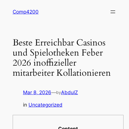
Skip
Comp4200
to
content
Beste Erreichbar Casinos
und Spielotheken Feber
2026 inoffizieller
mitarbeiter Kollationieren
Mar 8, 2026
—
AbdulZ
by
in
Uncategorized
Content