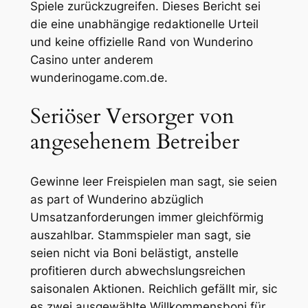
Spiele zurückzugreifen. Dieses Bericht sei
die eine unabhängige redaktionelle Urteil
und keine offizielle Rand von Wunderino
Casino unter anderem
wunderinogame.com.de.
Seriöser Versorger von
angesehenem Betreiber
Gewinne leer Freispielen man sagt, sie seien
as part of Wunderino abzüglich
Umsatzanforderungen immer gleichförmig
auszahlbar. Stammspieler man sagt, sie
seien nicht via Boni belästigt, anstelle
profitieren durch abwechslungsreichen
saisonalen Aktionen. Reichlich gefällt mir, sic
es zwei ausgewählte Willkommensboni für