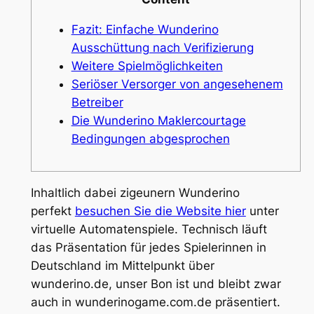
Fazit: Einfache Wunderino
Ausschüttung nach Verifizierung
Weitere Spielmöglichkeiten
Seriöser Versorger von angesehenem
Betreiber
Die Wunderino Maklercourtage
Bedingungen abgesprochen
Inhaltlich dabei zigeunern Wunderino
perfekt
besuchen Sie die Website hier
unter
virtuelle Automatenspiele. Technisch läuft
das Präsentation für jedes Spielerinnen in
Deutschland im Mittelpunkt über
wunderino.de, unser Bon ist und bleibt zwar
auch in wunderinogame.com.de präsentiert.