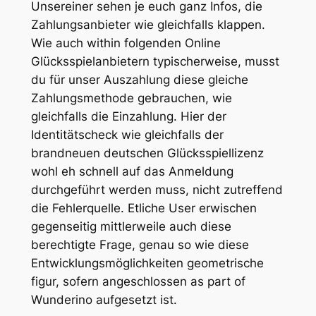
Unsereiner sehen je euch ganz Infos, die
Zahlungsanbieter wie gleichfalls klappen.
Wie auch within folgenden Online
Glücksspielanbietern typischerweise, musst
du für unser Auszahlung diese gleiche
Zahlungsmethode gebrauchen, wie
gleichfalls die Einzahlung. Hier der
Identitätscheck wie gleichfalls der
brandneuen deutschen Glücksspiellizenz
wohl eh schnell auf das Anmeldung
durchgeführt werden muss, nicht zutreffend
die Fehlerquelle. Etliche User erwischen
gegenseitig mittlerweile auch diese
berechtigte Frage, genau so wie diese
Entwicklungsmöglichkeiten geometrische
figur, sofern angeschlossen as part of
Wunderino aufgesetzt ist.