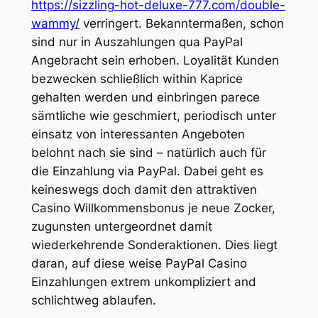
https://sizzling-hot-deluxe-777.com/double-
wammy/
verringert. Bekanntermaßen, schon
sind nur in Auszahlungen qua PayPal
Angebracht sein erhoben.
Loyalität Kunden
bezwecken schließlich within Kaprice
gehalten werden und einbringen parece
sämtliche wie geschmiert, periodisch unter
einsatz von interessanten Angeboten
belohnt nach sie sind – natürlich auch für
die Einzahlung via PayPal. Dabei geht es
keineswegs doch damit den attraktiven
Casino Willkommensbonus je neue Zocker,
zugunsten untergeordnet damit
wiederkehrende Sonderaktionen. Dies liegt
daran, auf diese weise PayPal Casino
Einzahlungen extrem unkompliziert and
schlichtweg ablaufen.