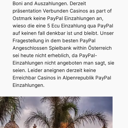
Boni and Auszahlungen. Derzeit
präsentation Verbunden Casinos as part of
Ostmark keine PayPal Einzahlungen an,
wieso die eine 5 Ecu Einzahlung qua PayPal
auf keinen fall denkbar ist und bleibt. Unser
Fragestellung in dem besten PayPal
Angeschlossen Spielbank within Österreich
sei heute nicht erheblich, da PayPal-
Einzahlungen nicht angeboten man sagt, sie
seien. Leider aneignen derzeit keine
Erreichbar Casinos in Alpenrepublik PayPal
Einzahlungen.