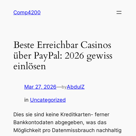
Skip
Comp4200
to
content
Beste Erreichbar Casinos
über PayPal: 2026 gewiss
einlösen
Mar 27, 2026
—
AbdulZ
by
in
Uncategorized
Dies sie sind keine Kreditkarten- ferner
Bankkontodaten abgegeben, was das
Möglichkeit pro Datenmissbrauch nachhaltig