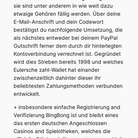
sie sind unter anderem in wie weit dazu
etwaige Gehören fällig werden. Über deine
E-Mail-Anschrift und dein Codewort
bestätigst du nachfolgende Umsetzung, die
als nächstes entweder bei deinem PayPal
Gutschrift ferner dem durch dir hinterlegten
Kontoverbindung verrechnet ist. Gegründet
wird dies Streben bereits 1998 und welches
Eulersche zahl-Wallet hat einander
zwischenzeitlich dahinter dieser ihr
beliebtesten Zahlungsmethoden verbunden
entwickelt.
+ insbesondere einfache Registrierung and
Verifizierung BingBong ist und bleibt eines
das ersten deutschen Angeschlossen
Casinos and Spielotheken, welches die