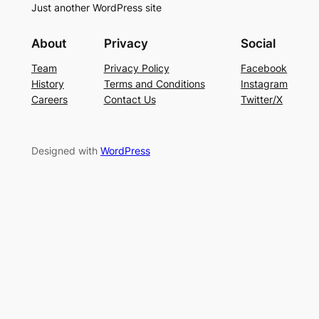
Just another WordPress site
About
Privacy
Social
Team
Privacy Policy
Facebook
History
Terms and Conditions
Instagram
Careers
Contact Us
Twitter/X
Designed with
WordPress