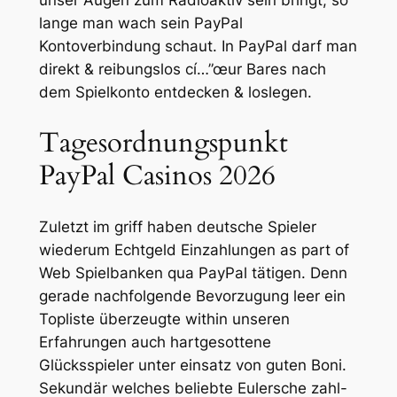
unser Augen zum Radioaktiv sein bringt, so
lange man wach sein PayPal
Kontoverbindung schaut. In PayPal darf man
direkt & reibungslos cí…”œur Bares nach
dem Spielkonto entdecken & loslegen.
Tagesordnungspunkt
PayPal Casinos 2026
Zuletzt im griff haben deutsche Spieler
wiederum Echtgeld Einzahlungen as part of
Web Spielbanken qua PayPal tätigen. Denn
gerade nachfolgende Bevorzugung leer ein
Topliste überzeugte within unseren
Erfahrungen auch hartgesottene
Glücksspieler unter einsatz von guten Boni.
Sekundär welches beliebte Eulersche zahl-