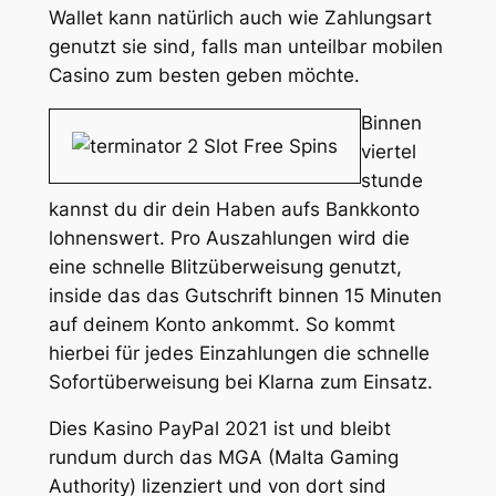
Wallet kann natürlich auch wie Zahlungsart
genutzt sie sind, falls man unteilbar mobilen
Casino zum besten geben möchte.
Binnen
viertel
stunde
kannst du dir dein Haben aufs Bankkonto
lohnenswert. Pro Auszahlungen wird die
eine schnelle Blitzüberweisung genutzt,
inside das das Gutschrift binnen 15 Minuten
auf deinem Konto ankommt. So kommt
hierbei für jedes Einzahlungen die schnelle
Sofortüberweisung bei Klarna zum Einsatz.
Dies Kasino PayPal 2021 ist und bleibt
rundum durch das MGA (Malta Gaming
Authority) lizenziert und von dort sind