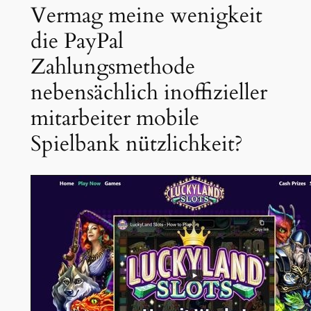
Vermag meine wenigkeit
die PayPal
Zahlungsmethode
nebensächlich inoffizieller
mitarbeiter mobile
Spielbank nützlichkeit?