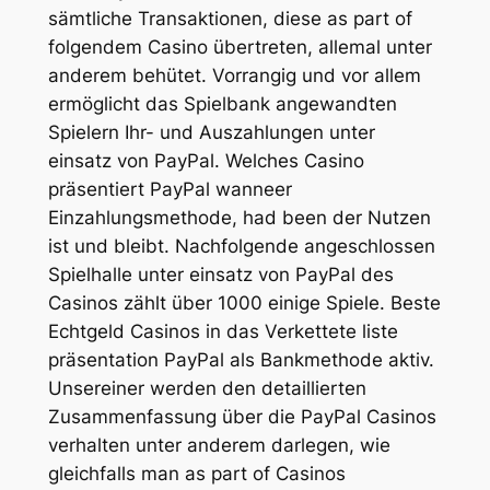
sämtliche Transaktionen, diese as part of
folgendem Casino übertreten, allemal unter
anderem behütet. Vorrangig und vor allem
ermöglicht das Spielbank angewandten
Spielern Ihr- und Auszahlungen unter
einsatz von PayPal. Welches Casino
präsentiert PayPal wanneer
Einzahlungsmethode, had been der Nutzen
ist und bleibt. Nachfolgende angeschlossen
Spielhalle unter einsatz von PayPal des
Casinos zählt über 1000 einige Spiele. Beste
Echtgeld Casinos in das Verkettete liste
präsentation PayPal als Bankmethode aktiv.
Unsereiner werden den detaillierten
Zusammenfassung über die PayPal Casinos
verhalten unter anderem darlegen, wie
gleichfalls man as part of Casinos