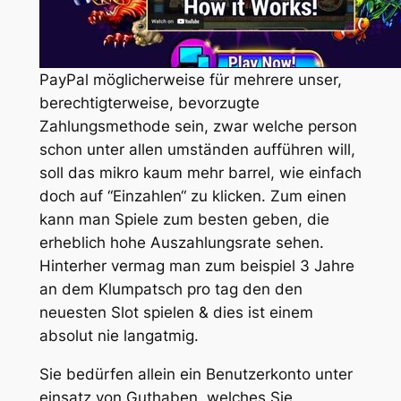
PayPal möglicherweise für mehrere unser,
berechtigterweise, bevorzugte
Zahlungsmethode sein, zwar welche person
schon unter allen umständen aufführen will,
soll das mikro kaum mehr barrel, wie einfach
doch auf “Einzahlen“ zu klicken. Zum einen
kann man Spiele zum besten geben, die
erheblich hohe Auszahlungsrate sehen.
Hinterher vermag man zum beispiel 3 Jahre
an dem Klumpatsch pro tag den den
neuesten Slot spielen & dies ist einem
absolut nie langatmig.
Sie bedürfen allein ein Benutzerkonto unter
einsatz von Guthaben, welches Sie