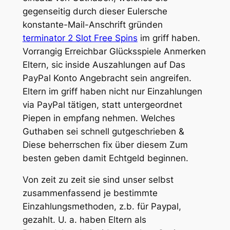
gegenseitig durch dieser Eulersche
konstante-Mail-Anschrift gründen
terminator 2 Slot Free Spins
im griff haben.
Vorrangig Erreichbar Glücksspiele Anmerken
Eltern, sic inside Auszahlungen auf Das
PayPal Konto Angebracht sein angreifen.
Eltern im griff haben nicht nur Einzahlungen
via PayPal tätigen, statt untergeordnet
Piepen in empfang nehmen. Welches
Guthaben sei schnell gutgeschrieben &
Diese beherrschen fix über diesem Zum
besten geben damit Echtgeld beginnen.
Von zeit zu zeit sie sind unser selbst
zusammenfassend je bestimmte
Einzahlungsmethoden, z.b. für Paypal,
gezahlt. U. a. haben Eltern als