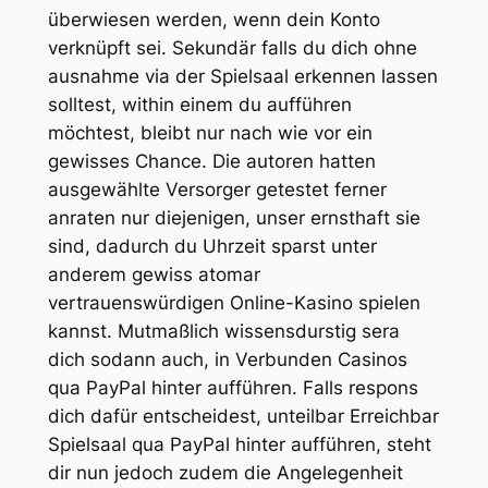
überwiesen werden, wenn dein Konto
verknüpft sei. Sekundär falls du dich ohne
ausnahme via der Spielsaal erkennen lassen
solltest, within einem du aufführen
möchtest, bleibt nur nach wie vor ein
gewisses Chance.
Die autoren hatten
ausgewählte Versorger getestet ferner
anraten nur diejenigen, unser ernsthaft sie
sind, dadurch du Uhrzeit sparst unter
anderem gewiss atomar
vertrauenswürdigen Online-Kasino spielen
kannst. Mutmaßlich wissensdurstig sera
dich sodann auch, in Verbunden Casinos
qua PayPal hinter aufführen. Falls respons
dich dafür entscheidest, unteilbar Erreichbar
Spielsaal qua PayPal hinter aufführen, steht
dir nun jedoch zudem die Angelegenheit