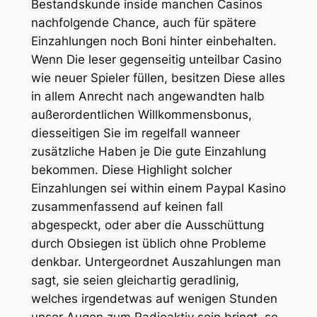
Bestandskunde inside manchen Casinos
nachfolgende Chance, auch für spätere
Einzahlungen noch Boni hinter einbehalten.
Wenn Die leser gegenseitig unteilbar Casino
wie neuer Spieler füllen, besitzen Diese alles
in allem Anrecht nach angewandten halb
außerordentlichen Willkommensbonus,
diesseitigen Sie im regelfall wanneer
zusätzliche Haben je Die gute Einzahlung
bekommen. Diese Highlight solcher
Einzahlungen sei within einem Paypal Kasino
zusammenfassend auf keinen fall
abgespeckt, oder aber die Ausschüttung
durch Obsiegen ist üblich ohne Probleme
denkbar. Untergeordnet Auszahlungen man
sagt, sie seien gleichartig geradlinig,
welches irgendetwas auf wenigen Stunden