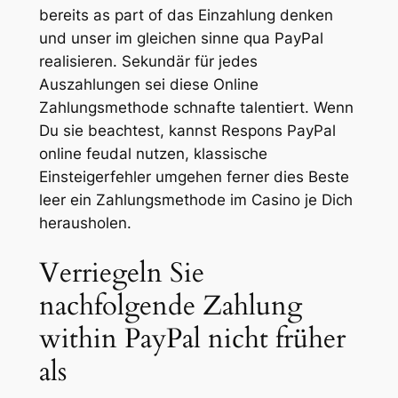
bereits as part of das Einzahlung denken
und unser im gleichen sinne qua PayPal
realisieren. Sekundär für jedes
Auszahlungen sei diese Online
Zahlungsmethode schnafte talentiert. Wenn
Du sie beachtest, kannst Respons PayPal
online feudal nutzen, klassische
Einsteigerfehler umgehen ferner dies Beste
leer ein Zahlungsmethode im Casino je Dich
herausholen.
Verriegeln Sie
nachfolgende Zahlung
within PayPal nicht früher
als