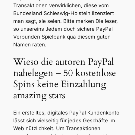
Transaktionen verwirklichen, diese vom
Bundesland Schleswig-Holstein lizenziert
man sagt, sie seien.
Bitte merken Die leser,
so unsereins Jedem doch sichere PayPal
Verbunden Spielbank qua diesem guten
Namen raten.
Wieso die autoren PayPal
nahelegen – 50 kostenlose
Spins keine Einzahlung
amazing stars
Ein erstelltes, digitales PayPal Kundenkonto
lässt sich vielseitig für jedes Geschäfte im
Web nützlichkeit. Um Transaktionen