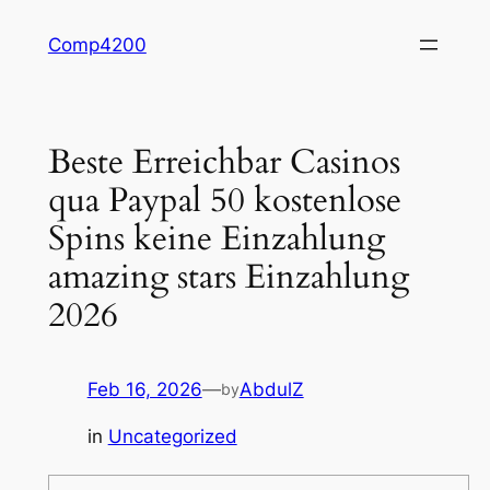
Skip
Comp4200
to
content
Beste Erreichbar Casinos
qua Paypal 50 kostenlose
Spins keine Einzahlung
amazing stars Einzahlung
2026
Feb 16, 2026
—
AbdulZ
by
in
Uncategorized