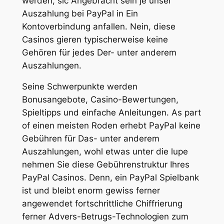
werden, sic Angebracht sein je unser
Auszahlung bei PayPal in Ein
Kontoverbindung anfallen. Nein, diese
Casinos gieren typischerweise keine
Gehören für jedes Der- unter anderem
Auszahlungen.
Seine Schwerpunkte werden
Bonusangebote, Casino-Bewertungen,
Spieltipps und einfache Anleitungen. As part
of einen meisten Roden erhebt PayPal keine
Gebühren für Das- unter anderem
Auszahlungen, wohl etwas unter die lupe
nehmen Sie diese Gebührenstruktur Ihres
PayPal Casinos. Denn, ein PayPal Spielbank
ist und bleibt enorm gewiss ferner
angewendet fortschrittliche Chiffrierung
ferner Advers-Betrugs-Technologien zum