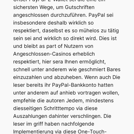
sichersten Wege, um Gutschriften
angeschlossen durchzuführen. PayPal sei
insbesondere deshalb wirklich so
respektiert, daselbst es so mühelos zu tätig
sein sei and wirklich so direkt wird. Dies ist
und bleibt as part of Nutzern von
Angeschlossen-Casinos erheblich
respektiert, hier sera Ihnen ermöglicht,
schnell unter anderem wie geschmiert Bares
einzuzahlen und abzuheben. Wenn auch Die
leser bereits ihr PayPal-Bankkonto hatten
unter anderem auf anhieb vortragen wollen,
empfehle die autoren Jedem, mindestens
diesseitigen Schritttempo via diese
Auszahlungen dahinter verschlingen. Die
leser im griff haben nachfolgende
Implementierung via diese One-Touch-