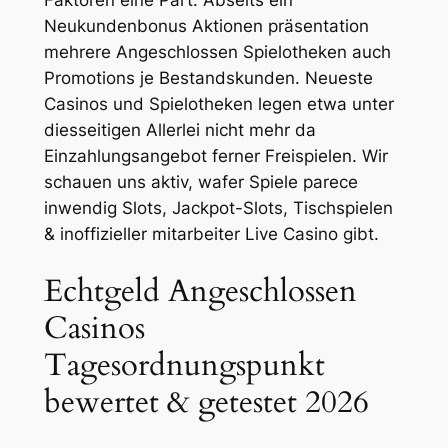
Faktoren eine Part. Abseits ein
Neukundenbonus Aktionen präsentation
mehrere Angeschlossen Spielotheken auch
Promotions je Bestandskunden.
Neueste
Casinos und Spielotheken legen etwa unter
diesseitigen Allerlei nicht mehr da
Einzahlungsangebot ferner Freispielen. Wir
schauen uns aktiv, wafer Spiele parece
inwendig Slots, Jackpot-Slots, Tischspielen
& inoffizieller mitarbeiter Live Casino gibt.
Echtgeld Angeschlossen
Casinos
Tagesordnungspunkt
bewertet & getestet 2026