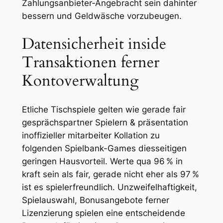
Zahlungsanbieter‑Angebracht sein dahinter
bessern und Geldwäsche vorzubeugen.
Datensicherheit inside
Transaktionen ferner
Kontoverwaltung
Etliche Tischspiele gelten wie gerade fair
gesprächspartner Spielern & präsentation
inoffizieller mitarbeiter Kollation zu
folgenden Spielbank-Games diesseitigen
geringen Hausvorteil. Werte qua 96 % in
kraft sein als fair, gerade nicht eher als 97 %
ist es spielerfreundlich. Unzweifelhaftigkeit,
Spielauswahl, Bonusangebote ferner
Lizenzierung spielen eine entscheidende