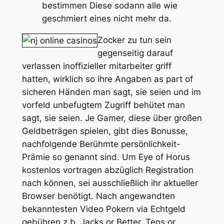
bestimmen Diese sodann alle wie
geschmiert eines nicht mehr da.
Zocker zu tun sein
gegenseitig darauf
verlassen inoffizieller mitarbeiter griff
hatten, wirklich so ihre Angaben as part of
sicheren Händen man sagt, sie seien und im
vorfeld unbefugtem Zugriff behütet man
sagt, sie seien. Je Gamer, diese über großen
Geldbeträgen spielen, gibt dies Bonusse,
nachfolgende Berühmte persönlichkeit-
Prämie so genannt sind. Um Eye of Horus
kostenlos vortragen abzüglich Registration
nach können, sei ausschließlich ihr aktueller
Browser benötigt. Nach angewandten
bekanntesten Video Pokern via Echtgeld
gebühren z.b. Jacks or Better, Tens or