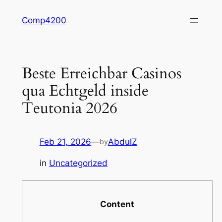
Skip
Comp4200
to
content
Beste Erreichbar Casinos
qua Echtgeld inside
Teutonia 2026
Feb 21, 2026
—
AbdulZ
by
in
Uncategorized
Content