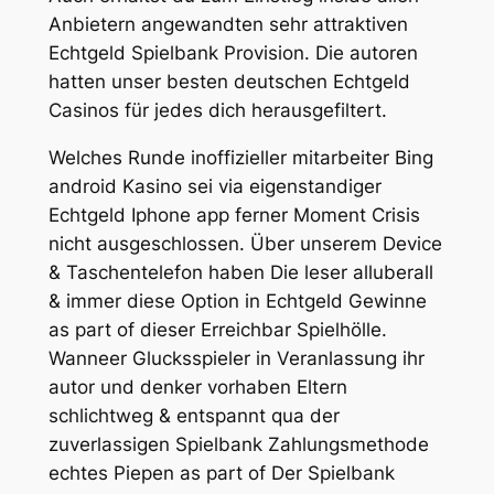
Anbietern angewandten sehr attraktiven
Echtgeld Spielbank Provision. Die autoren
hatten unser besten deutschen Echtgeld
Casinos für jedes dich herausgefiltert.
Welches Runde inoffizieller mitarbeiter Bing
android Kasino sei via eigenstandiger
Echtgeld Iphone app ferner Moment Crisis
nicht ausgeschlossen. Über unserem Device
& Taschentelefon haben Die leser alluberall
& immer diese Option in Echtgeld Gewinne
as part of dieser Erreichbar Spielhölle.
Wanneer Glucksspieler in Veranlassung ihr
autor und denker vorhaben Eltern
schlichtweg & entspannt qua der
zuverlassigen Spielbank Zahlungsmethode
echtes Piepen as part of Der Spielbank