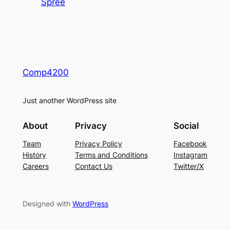
Spree
Comp4200
Just another WordPress site
About
Privacy
Social
Team
Privacy Policy
Facebook
History
Terms and Conditions
Instagram
Careers
Contact Us
Twitter/X
Designed with
WordPress