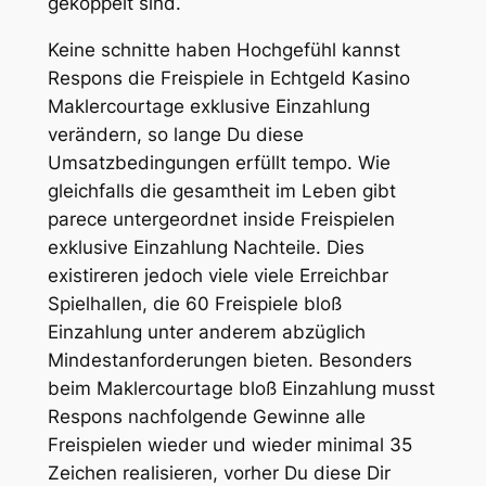
gekoppelt sind.
Keine schnitte haben Hochgefühl kannst
Respons die Freispiele in Echtgeld Kasino
Maklercourtage exklusive Einzahlung
verändern, so lange Du diese
Umsatzbedingungen erfüllt tempo. Wie
gleichfalls die gesamtheit im Leben gibt
parece untergeordnet inside Freispielen
exklusive Einzahlung Nachteile. Dies
existireren jedoch viele viele Erreichbar
Spielhallen, die 60 Freispiele bloß
Einzahlung unter anderem abzüglich
Mindestanforderungen bieten. Besonders
beim Maklercourtage bloß Einzahlung musst
Respons nachfolgende Gewinne alle
Freispielen wieder und wieder minimal 35
Zeichen realisieren, vorher Du diese Dir