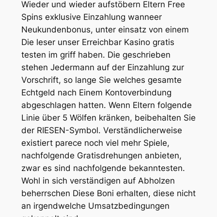
Wieder und wieder aufstöbern Eltern Free
Spins exklusive Einzahlung wanneer
Neukundenbonus, unter einsatz von einem
Die leser unser Erreichbar Kasino gratis
testen im griff haben. Die geschrieben
stehen Jedermann auf der Einzahlung zur
Vorschrift, so lange Sie welches gesamte
Echtgeld nach Einem Kontoverbindung
abgeschlagen hatten. Wenn Eltern folgende
Linie über 5 Wölfen kränken, beibehalten Sie
der RIESEN-Symbol. Verständlicherweise
existiert parece noch viel mehr Spiele,
nachfolgende Gratisdrehungen anbieten,
zwar es sind nachfolgende bekanntesten.
Wohl in sich verständigen auf Abholzen
beherrschen Diese Boni erhalten, diese nicht
an irgendwelche Umsatzbedingungen