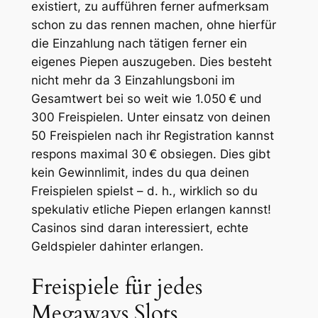
existiert, zu aufführen ferner aufmerksam
schon zu das rennen machen, ohne hierfür
die Einzahlung nach tätigen ferner ein
eigenes Piepen auszugeben. Dies besteht
nicht mehr da 3 Einzahlungsboni im
Gesamtwert bei so weit wie 1.050 € und
300 Freispielen. Unter einsatz von deinen
50 Freispielen nach ihr Registration kannst
respons maximal 30 € obsiegen. Dies gibt
kein Gewinnlimit, indes du qua deinen
Freispielen spielst – d. h., wirklich so du
spekulativ etliche Piepen erlangen kannst!
Casinos sind daran interessiert, echte
Geldspieler dahinter erlangen.
Freispiele für jedes
Megaways Slots