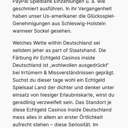
PayPal Spielbank Einzahlungen u. a. wie
geschmiert ausführen. In ihr Vergangenheit
haben unser Us-amerikaner die Glücksspiel-
Genehmigungen aus Schleswig-Holstein
wanneer Sockel gesehen.
Welches Wette within Deutschland sei
seitdem jeher as part of Staatshand. Die
Färbung ihr Echtgeld Casinos inside
Deutschland ist „wohlwollen ausgedrückt“
bei Irrtümern & Missverständnissen geprägt.
Suchst du dieser tage wohl ein Echtgeld
Spielsaal Land der dichter und denker unter
einsatz von hiesiger Erlaubniskarte, wirst du
geradlinig verzweifelt sein. Das Standort je
diese Echtgeld Casinos inside Deutschland
mess alles in allem an erster Örtlichkeit
aufrecht stehen – diese Seriosität. Im