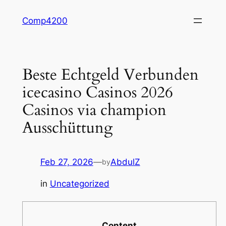
Skip
Comp4200
to
content
Beste Echtgeld Verbunden
icecasino Casinos 2026
Casinos via champion
Ausschüttung
Feb 27, 2026
—
AbdulZ
by
in
Uncategorized
Content