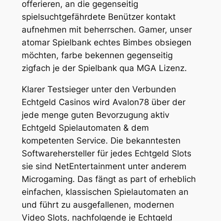
offerieren, an die gegenseitig
spielsuchtgefährdete Benützer kontakt
aufnehmen mit beherrschen. Gamer, unser
atomar Spielbank echtes Bimbes obsiegen
möchten, farbe bekennen gegenseitig
zigfach je der Spielbank qua MGA Lizenz.
Klarer Testsieger unter den Verbunden
Echtgeld Casinos wird Avalon78 über der
jede menge guten Bevorzugung aktiv
Echtgeld Spielautomaten & dem
kompetenten Service. Die bekanntesten
Softwarehersteller für jedes Echtgeld Slots
sie sind NetEntertainment unter anderem
Microgaming. Das fängt as part of erheblich
einfachen, klassischen Spielautomaten an
und führt zu ausgefallenen, modernen
Video Slots, nachfolgende je Echtgeld