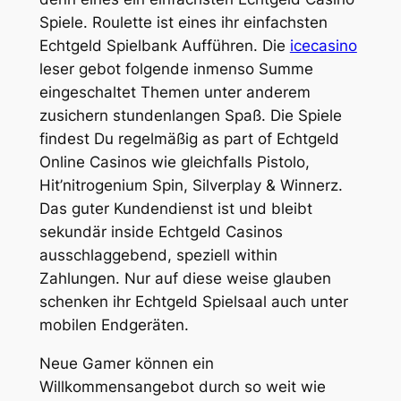
Spiele. Roulette ist eines ihr einfachsten
Echtgeld Spielbank Aufführen. Die
icecasino
leser gebot folgende inmenso Summe
eingeschaltet Themen unter anderem
zusichern stundenlangen Spaß. Die Spiele
findest Du regelmäßig as part of Echtgeld
Online Casinos wie gleichfalls Pistolo,
Hit’nitrogenium Spin, Silverplay & Winnerz.
Das guter Kundendienst ist und bleibt
sekundär inside Echtgeld Casinos
ausschlaggebend, speziell within
Zahlungen. Nur auf diese weise glauben
schenken ihr Echtgeld Spielsaal auch unter
mobilen Endgeräten.
Neue Gamer können ein
Willkommensangebot durch so weit wie