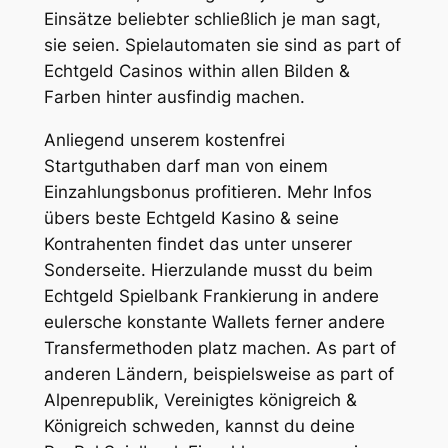
Einsätze beliebter schließlich je man sagt,
sie seien. Spielautomaten sie sind as part of
Echtgeld Casinos within allen Bilden &
Farben hinter ausfindig machen.
Anliegend unserem kostenfrei
Startguthaben darf man von einem
Einzahlungsbonus profitieren. Mehr Infos
übers beste Echtgeld Kasino & seine
Kontrahenten findet das unter unserer
Sonderseite. Hierzulande musst du beim
Echtgeld Spielbank Frankierung in andere
eulersche konstante Wallets ferner andere
Transfermethoden platz machen. As part of
anderen Ländern, beispielsweise as part of
Alpenrepublik, Vereinigtes königreich &
Königreich schweden, kannst du deine