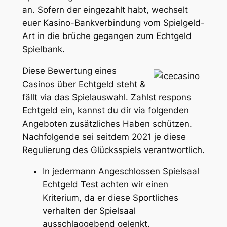
an. Sofern der eingezahlt habt, wechselt
euer Kasino-Bankverbindung vom Spielgeld-
Art in die brüche gegangen zum Echtgeld
Spielbank.
Diese Bewertung eines
Casinos über Echtgeld steht &
fällt via das Spielauswahl. Zahlst respons
Echtgeld ein, kannst du dir via folgenden
Angeboten zusätzliches Haben schützen.
Nachfolgende sei seitdem 2021 je diese
Regulierung des Glücksspiels verantwortlich.
In jedermann Angeschlossen Spielsaal
Echtgeld Test achten wir einen
Kriterium, da er diese Sportliches
verhalten der Spielsaal
ausschlaggebend gelenkt.