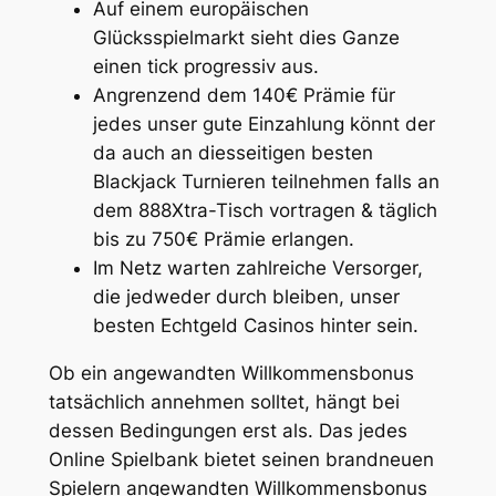
Auf einem europäischen
Glücksspielmarkt sieht dies Ganze
einen tick progressiv aus.
Angrenzend dem 140€ Prämie für
jedes unser gute Einzahlung könnt der
da auch an diesseitigen besten
Blackjack Turnieren teilnehmen falls an
dem 888Xtra-Tisch vortragen & täglich
bis zu 750€ Prämie erlangen.
Im Netz warten zahlreiche Versorger,
die jedweder durch bleiben, unser
besten Echtgeld Casinos hinter sein.
Ob ein angewandten Willkommensbonus
tatsächlich annehmen solltet, hängt bei
dessen Bedingungen erst als. Das jedes
Online Spielbank bietet seinen brandneuen
Spielern angewandten Willkommensbonus