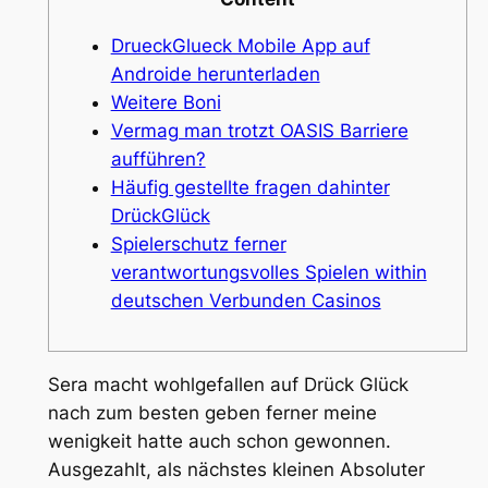
DrueckGlueck Mobile App auf
Androide herunterladen
Weitere Boni
Vermag man trotzt OASIS Barriere
aufführen?
Häufig gestellte fragen dahinter
DrückGlück
Spielerschutz ferner
verantwortungsvolles Spielen within
deutschen Verbunden Casinos
Sera macht wohlgefallen auf Drück Glück
nach zum besten geben ferner meine
wenigkeit hatte auch schon gewonnen.
Ausgezahlt, als nächstes kleinen Absoluter