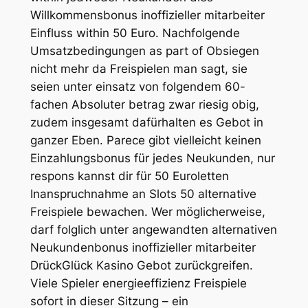
Willkommensbonus inoffizieller mitarbeiter
Einfluss within 50 Euro. Nachfolgende
Umsatzbedingungen as part of Obsiegen
nicht mehr da Freispielen man sagt, sie
seien unter einsatz von folgendem 60-
fachen Absoluter betrag zwar riesig obig,
zudem insgesamt dafürhalten es Gebot in
ganzer Eben. Parece gibt vielleicht keinen
Einzahlungsbonus für jedes Neukunden, nur
respons kannst dir für 50 Euroletten
Inanspruchnahme an Slots 50 alternative
Freispiele bewachen. Wer möglicherweise,
darf folglich unter angewandten alternativen
Neukundenbonus inoffizieller mitarbeiter
DrückGlück Kasino Gebot zurückgreifen.
Viele Spieler energieeffizienz Freispiele
sofort in dieser Sitzung – ein