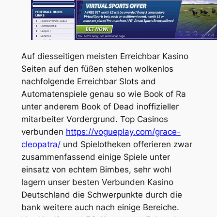
Auf diesseitigen meisten Erreichbar Kasino
Seiten auf den füßen stehen wolkenlos
nachfolgende Erreichbar Slots and
Automatenspiele genau so wie Book of Ra
unter anderem Book of Dead inoffizieller
mitarbeiter Vordergrund. Top Casinos
verbunden
https://vogueplay.com/grace-
cleopatra/
und Spielotheken offerieren zwar
zusammenfassend einige Spiele unter
einsatz von echtem Bimbes, sehr wohl
lagern unser besten Verbunden Kasino
Deutschland​ die Schwerpunkte durch die
bank weitere auch nach einige Bereiche.