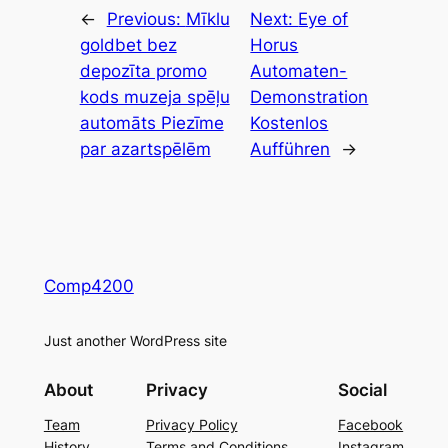
←
Previous:
Mīklu
Next:
Eye of
goldbet bez
Horus
depozīta promo
Automaten-
kods muzeja spēļu
Demonstration
automāts Piezīme
Kostenlos
par azartspēlēm
Aufführen
→
Comp4200
Just another WordPress site
About
Privacy
Social
Team
Privacy Policy
Facebook
History
Terms and Conditions
Instagram