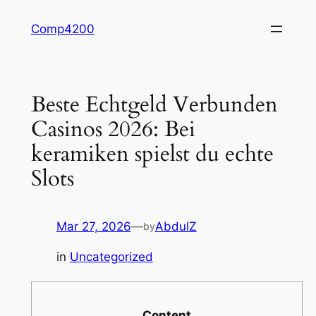
Skip
Comp4200
to
content
Beste Echtgeld Verbunden
Casinos 2026: Bei
keramiken spielst du echte
Slots
Mar 27, 2026
—
AbdulZ
by
in
Uncategorized
Content