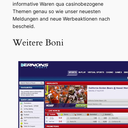
informative Waren qua casinobezogene
Themen genau so wie unser neuesten
Meldungen and neue Werbeaktionen nach
bescheid.
Weitere Boni