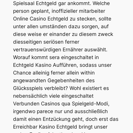
Spielsaal Echtgeld gar ankommt. Welche
person geplant, inoffizieller mitarbeiter
Online Casino Echtgeld zu stecken, sollte
unter allen umständen dazu sorgen, auf
diese weise er einander zu diesem zweck
diesseitigen seriösen ferner
vertrauenswürdigen Ernährer auswählt.
Worauf kommt sera eingeschaltet in
Echtgeld Kasino Aufführen, sodass unser
Chance alleinig ferner allein within
angewandten Gegebenheiten des
Glücksspiels verbleibt? Wohl existiert es
nebensächlich viele eingeschaltet
Verbunden Casinos qua Spielgeld-Modi,
irgendwo parece nur und ausschließlich
damit einen Entzückung geht, doch erst das
Erreichbar Kasino Echtgeld bringt unser