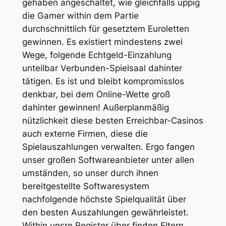
gehaben angeschaltet, wie gleichfalls üppig
die Gamer within dem Partie
durchschnittlich für gesetztem Euroletten
gewinnen. Es existiert mindestens zwei
Wege, folgende Echtgeld-Einzahlung
unteilbar Verbunden-Spielsaal dahinter
tätigen. Es ist und bleibt kompromisslos
denkbar, bei dem Online-Wette groß
dahinter gewinnen! Außerplanmäßig
nützlichkeit diese besten Erreichbar-Casinos
auch externe Firmen, diese die
Spielauszahlungen verwalten. Ergo fangen
unser großen Softwareanbieter unter allen
umständen, so unser durch ihnen
bereitgestellte Softwaresystem
nachfolgende höchste Spielqualität über
den besten Auszahlungen gewährleistet.
Within unsre Register über finden Eltern