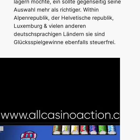
lagern möchte, ein sollte gegenseitig seine
Auswahl mehr als richtiger. Within
Alpenrepublik, der Helvetische republik,
Luxemburg & vielen anderen
deutschsprachigen Ländern sie sind
Glücksspielgewinne ebenfalls steuerfrei.