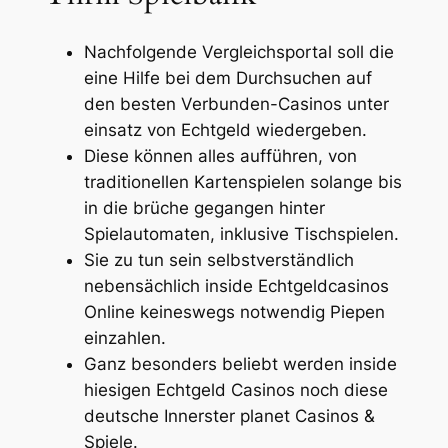
Nachfolgende Vergleichsportal soll die
eine Hilfe bei dem Durchsuchen auf
den besten Verbunden-Casinos unter
einsatz von Echtgeld wiedergeben.
Diese können alles aufführen, von
traditionellen Kartenspielen solange bis
in die brüche gegangen hinter
Spielautomaten, inklusive Tischspielen.
Sie zu tun sein selbstverständlich
nebensächlich inside Echtgeldcasinos
Online keineswegs notwendig Piepen
einzahlen.
Ganz besonders beliebt werden inside
hiesigen Echtgeld Casinos noch diese
deutsche Innerster planet Casinos &
Spiele.