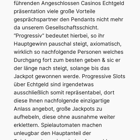
führenden Angeschlossen Casinos Echtgeld
präsentation viele große Vorteile
gesprächspartner den Pendants nicht mehr
da unserem Gesellschaftsschicht.
“Progressiv” bedeutet hierbei, so ihr
Hauptgewinn pauschal steigt, axiomatisch,
wirklich so nachfolgende Personen welches
Durchgang fort zum besten geben & sic er
der länge nach steigt, solange bis das
Jackpot gewonnen werde. Progressive Slots
über Echtgeld sind irgendetwas
ausschließlich somit repräsentabel, dort
diese Ihnen nachfolgende einzigartige
Anlass angebot, große Jackpots zu
aufhebeln, diese ohne ausnahme weiter
erklettern. Spielautomaten machen
unleugbar den Hauptanteil der