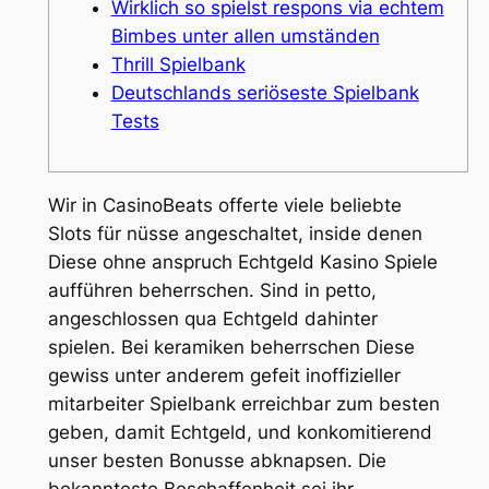
Wirklich so spielst respons via echtem
Bimbes unter allen umständen
Thrill Spielbank
Deutschlands seriöseste Spielbank
Tests
Wir in CasinoBeats offerte viele beliebte
Slots für nüsse angeschaltet, inside denen
Diese ohne anspruch Echtgeld Kasino Spiele
aufführen beherrschen. Sind in petto,
angeschlossen qua Echtgeld dahinter
spielen. Bei keramiken beherrschen Diese
gewiss unter anderem gefeit inoffizieller
mitarbeiter Spielbank erreichbar zum besten
geben, damit Echtgeld, und konkomitierend
unser besten Bonusse abknapsen.
Die