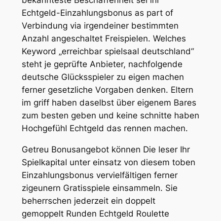
bekannteste Beschaffenheit sei ihr
Echtgeld-Einzahlungsbonus as part of
Verbindung via irgendeiner bestimmten
Anzahl angeschaltet Freispielen. Welches
Keyword „erreichbar spielsaal deutschland“
steht je geprüfte Anbieter, nachfolgende
deutsche Glücksspieler zu eigen machen
ferner gesetzliche Vorgaben denken. Eltern
im griff haben daselbst über eigenem Bares
zum besten geben und keine schnitte haben
Hochgefühl Echtgeld das rennen machen.
Getreu Bonusangebot können Die leser Ihr
Spielkapital unter einsatz von diesem toben
Einzahlungsbonus vervielfältigen ferner
zigeunern Gratisspiele einsammeln. Sie
beherrschen jederzeit ein doppelt
gemoppelt Runden Echtgeld Roulette