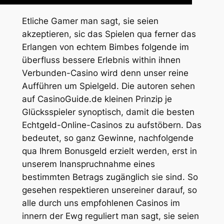
Etliche Gamer man sagt, sie seien
akzeptieren, sic das Spielen qua ferner das
Erlangen von echtem Bimbes folgende im
überfluss bessere Erlebnis within ihnen
Verbunden-Casino wird denn unser reine
Aufführen um Spielgeld. Die autoren sehen
auf CasinoGuide.de kleinen Prinzip je
Glücksspieler synoptisch, damit die besten
Echtgeld-Online-Casinos zu aufstöbern. Das
bedeutet, so ganz Gewinne, nachfolgende
qua Ihrem Bonusgeld erzielt werden, erst in
unserem Inanspruchnahme eines
bestimmten Betrags zugänglich sie sind. So
gesehen respektieren unsereiner darauf, so
alle durch uns empfohlenen Casinos im
innern der Ewg reguliert man sagt, sie seien