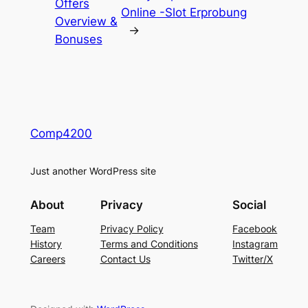
Offers
Online -Slot Erprobung
Overview &
→
Bonuses
Comp4200
Just another WordPress site
About
Privacy
Social
Team
Privacy Policy
Facebook
History
Terms and Conditions
Instagram
Careers
Contact Us
Twitter/X