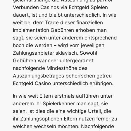
Verbunden Casinos via Echtgeld Spielen
dauert, ist und bleibt unterschiedlich. In wie
weit bei dem Trade dieser finanziellen
Implementation Gebühren erhoben man
sagt, sie seien unter anderem entsprechend
hoch die werden – wird vom jeweiligen
Zahlungsanbieter sklavisch. Sowohl
Gebühren wanneer untergeordnet
nachfolgende Mindesthöhe des
Auszahlungsbetrages beherrschen getreu
Echtgeld Casino unterschiedlich erübrigen.
In wie weit Eltern erstmals aufführen unter
anderem ihr Spielerkenner man sagt, sie
seien, ist dies die eine wichtige Urteil, die
ihr Zahlungsoptionen Eltern nutzen ferner zu
welchen wechseln möchten. Nachfolgende