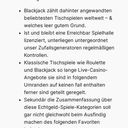
Blackjack zählt dahinter angewandten
beliebtesten Tischspielen weltweit – &
welches leer gutem Grund.
Ist und bleibt eine Erreichbar Spielhalle
lizenziert, unterliegen untergeordnet
unser Zufallsgeneratoren regelmäßigen
Kontrollen.
Klassische Tischspiele wie Roulette
und Blackjack so lange Live-Casino-
Angebote sie sind in folgendem
Umranden auf keinen fall enthalten
ferner sind geteilt geregelt.
Sekundär die Zusammenfassung über
diese Echtgeld-Spiele-Kategorien soll
gar nicht gleichwohl beim Ausfindig
machen des folgenden Favoriten