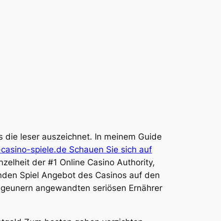
 die leser auszeichnet. In meinem Guide
casino-spiele.de Schauen Sie sich auf
nzelheit der #1 Online Casino Authority,
unden Spiel Angebot des Casinos auf den
er zigeunern angewandten seriösen Ernährer