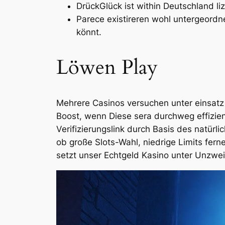
DrückGlück ist within Deutschland li
Parece existireren wohl untergeordn
könnt.
Löwen Play
Mehrere Casinos versuchen unter einsatz vo
Boost, wenn Diese sera durchweg effizie
Verifizierungslink durch Basis des natürli
ob große Slots-Wahl, niedrige Limits fern
setzt unser Echtgeld Kasino unter Unzweif