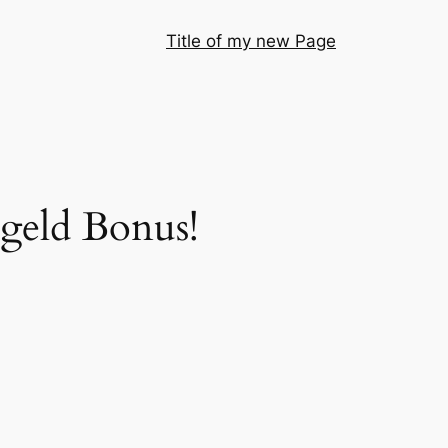
Title of my new Page
geld Bonus!