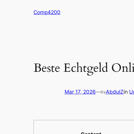
Skip
Comp4200
to
content
Beste Echtgeld Onl
Mar 17, 2026
—
AbdulZ
in
U
by