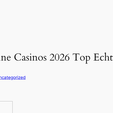
ine Casinos 2026 Top Echt
ncategorized