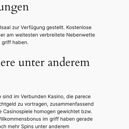
lungen
lsaal zur Verfügung gestellt. Kostenlose
nser am weitesten verbreitete Nebenwette
 griff haben.
chere unter anderem
ie sind im Verbunden Kasino, die parece
Echtgeld zu vortragen, zusammenfassend
e Casinospiele homogen gewichtet bzw.
illkommensbonus im griff haben gerade
och mehr Spins unter anderem