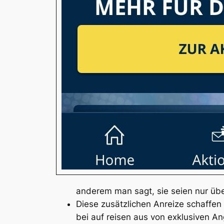
anderem man sagt, sie seien nur übe
Diese zusätzlichen Anreize schaffen
bei auf reisen aus von exklusiven 