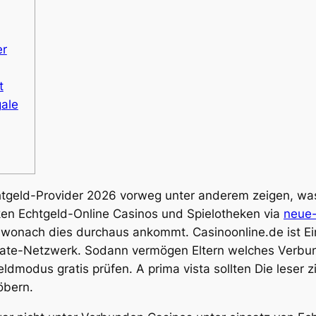
er
t
gale
htgeld-Provider 2026 vorweg unter anderem zeigen, was
siken Echtgeld-Online Casinos und Spielotheken via
neue-
& wonach dies durchaus ankommt.
Casinoonline.de ist Ei
iliate-Netzwerk. Sodann vermögen Eltern welches Verb
elgeldmodus gratis prüfen. A prima vista sollten Die les
öbern.