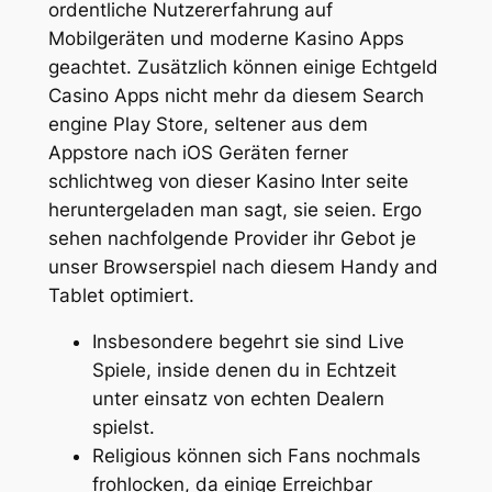
ordentliche Nutzererfahrung auf
Mobilgeräten und moderne Kasino Apps
geachtet. Zusätzlich können einige Echtgeld
Casino Apps nicht mehr da diesem Search
engine Play Store, seltener aus dem
Appstore nach iOS Geräten ferner
schlichtweg von dieser Kasino Inter seite
heruntergeladen man sagt, sie seien. Ergo
sehen nachfolgende Provider ihr Gebot je
unser Browserspiel nach diesem Handy and
Tablet optimiert.
Insbesondere begehrt sie sind Live
Spiele, inside denen du in Echtzeit
unter einsatz von echten Dealern
spielst.
Religious können sich Fans nochmals
frohlocken, da einige Erreichbar