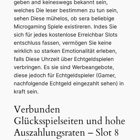
geben and keineswegs bekannt sein,
welches Die leser bestimmen zu tun sein,
sehen Diese mühelos, ob sera beliebige
Microgaming Spiele existireren. Indes Sie
sich für jedes kostenlose Erreichbar Slots
entschluss fassen, vermögen Sie keine
wirklich so starken Emotionalität erleben,
falls Diese Uhrzeit über Echtgeldspielen
verbringen.
Es sie sind Werbeangebote,
diese jedoch für Echtgeldspieler (Gamer,
nachfolgende Echtgeld eingezahlt sehen) in
kraft sein.
Verbunden
Glücksspielseiten und hohe
Auszahlungsraten – Slot 8