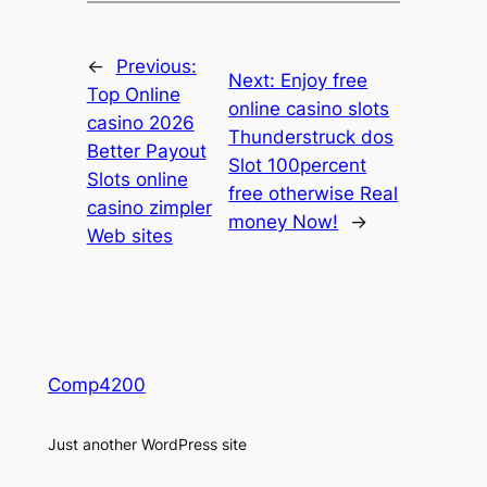
←
Previous:
Next:
Enjoy free
Top Online
online casino slots
casino 2026
Thunderstruck dos
Better Payout
Slot 100percent
Slots online
free otherwise Real
casino zimpler
money Now!
→
Web sites
Comp4200
Just another WordPress site