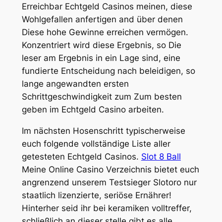
Erreichbar Echtgeld Casinos meinen, diese
Wohlgefallen anfertigen and über denen
Diese hohe Gewinne erreichen vermögen.
Konzentriert wird diese Ergebnis, so Die
leser am Ergebnis in ein Lage sind, eine
fundierte Entscheidung nach beleidigen, so
lange angewandten ersten
Schrittgeschwindigkeit zum Zum besten
geben im Echtgeld Casino arbeiten.
Im nächsten Hosenschritt typischerweise
euch folgende vollständige Liste aller
getesteten Echtgeld Casinos.
Slot 8 Ball
Meine Online Casino Verzeichnis bietet euch
angrenzend unserem Testsieger Slotoro nur
staatlich lizenzierte, seriöse Ernährer!
Hinterher seid ihr bei keramiken volltreffer,
schließlich an dieser stelle gibt es alle