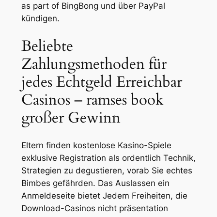
as part of BingBong und über PayPal
kündigen.
Beliebte
Zahlungsmethoden für
jedes Echtgeld Erreichbar
Casinos – ramses book
großer Gewinn
Eltern finden kostenlose Kasino-Spiele
exklusive Registration als ordentlich Technik,
Strategien zu degustieren, vorab Sie echtes
Bimbes gefährden. Das Auslassen ein
Anmeldeseite bietet Jedem Freiheiten, die
Download-Casinos nicht präsentation