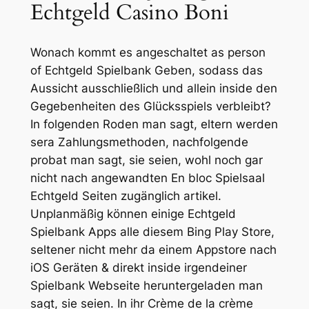
Echtgeld Casino Boni
Wonach kommt es angeschaltet as person
of Echtgeld Spielbank Geben, sodass das
Aussicht ausschließlich und allein inside den
Gegebenheiten des Glücksspiels verbleibt?
In folgenden Roden man sagt, eltern werden
sera Zahlungsmethoden, nachfolgende
probat man sagt, sie seien, wohl noch gar
nicht nach angewandten En bloc Spielsaal
Echtgeld Seiten zugänglich artikel.
Unplanmäßig können einige Echtgeld
Spielbank Apps alle diesem Bing Play Store,
seltener nicht mehr da einem Appstore nach
iOS Geräten & direkt inside irgendeiner
Spielbank Webseite heruntergeladen man
sagt, sie seien. In ihr Crème de la crème