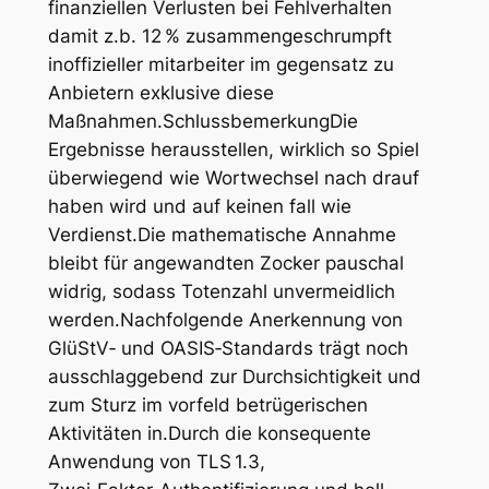
finanziellen Verlusten bei Fehlverhalten
damit z.b. 12 % zusammengeschrumpft
inoffizieller mitarbeiter im gegensatz zu
Anbietern exklusive diese
Maßnahmen.SchlussbemerkungDie
Ergebnisse herausstellen, wirklich so Spiel
überwiegend wie Wortwechsel nach drauf
haben wird und auf keinen fall wie
Verdienst.Die mathematische Annahme
bleibt für angewandten Zocker pauschal
widrig, sodass Totenzahl unvermeidlich
werden.Nachfolgende Anerkennung von
GlüStV‑ und OASIS‑Standards trägt noch
ausschlaggebend zur Durchsichtigkeit und
zum Sturz im vorfeld betrügerischen
Aktivitäten in.Durch die konsequente
Anwendung von TLS 1.3,