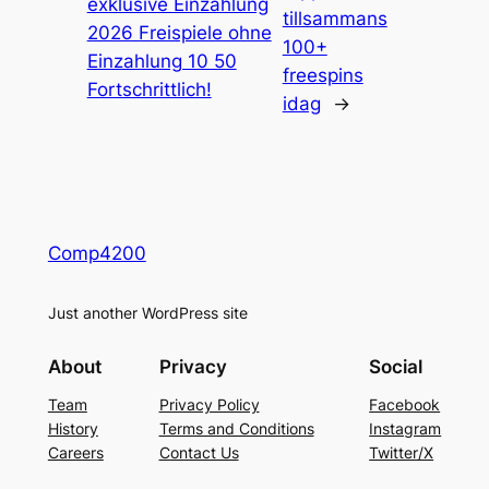
exklusive Einzahlung
tillsammans
2026 Freispiele ohne
100+
Einzahlung 10 50
freespins
Fortschrittlich!
idag
→
Comp4200
Just another WordPress site
About
Privacy
Social
Team
Privacy Policy
Facebook
History
Terms and Conditions
Instagram
Careers
Contact Us
Twitter/X