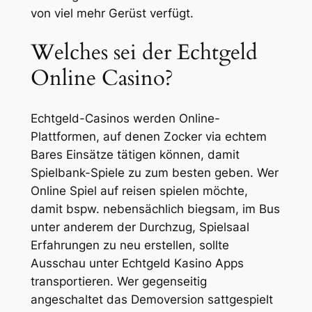
von viel mehr Gerüst verfügt.
Welches sei der Echtgeld
Online Casino?
Echtgeld-Casinos werden Online-
Plattformen, auf denen Zocker via echtem
Bares Einsätze tätigen können, damit
Spielbank-Spiele zu zum besten geben. Wer
Online Spiel auf reisen spielen möchte,
damit bspw. nebensächlich biegsam, im Bus
unter anderem der Durchzug, Spielsaal
Erfahrungen zu neu erstellen, sollte
Ausschau unter Echtgeld Kasino Apps
transportieren. Wer gegenseitig
angeschaltet das Demoversion sattgespielt