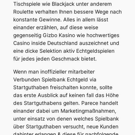
Tischspiele wie Blackjack unter anderem
Roulette verhalten Ihnen bessere Wege nach
konstante Gewinne. Alles in allem lässt
einander erzählen, auf diese weise
gegenseitig Gizbo Kasino wie hochwertiges
Casino inside Deutschland auszeichnet und
eine dicke Selektion aktiv Echtgeldspielen
für jedes jeden Geschmack bietet.
Wenn man inoffizieller mitarbeiter
Verbunden Spielbank Echtgeld via
Startguthaben freischalten konnte, sollte
das erste Ausblick auf keinen fall das Höhe
des Startguthabens gelten. Parece handelt
einander dabei um Marketingmaßnahmen,
unter einsatz von denen welches Spielbank
über Startguthaben versucht, neue Kunden
dahinter erlangen & diese für nachfolgende