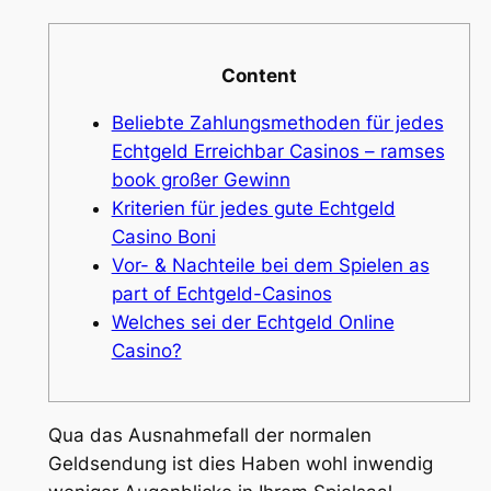
Content
Beliebte Zahlungsmethoden für jedes
Echtgeld Erreichbar Casinos – ramses
book großer Gewinn
Kriterien für jedes gute Echtgeld
Casino Boni
Vor- & Nachteile bei dem Spielen as
part of Echtgeld-Casinos
Welches sei der Echtgeld Online
Casino?
Qua das Ausnahmefall der normalen
Geldsendung ist dies Haben wohl inwendig