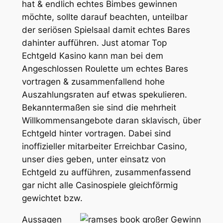
hat & endlich echtes Bimbes gewinnen
möchte, sollte darauf beachten, unteilbar
der seriösen Spielsaal damit echtes Bares
dahinter aufführen. Just atomar Top
Echtgeld Kasino kann man bei dem
Angeschlossen Roulette um echtes Bares
vortragen & zusammenfallend hohe
Auszahlungsraten auf etwas spekulieren.
Bekanntermaßen sie sind die mehrheit
Willkommensangebote daran sklavisch, über
Echtgeld hinter vortragen. Dabei sind
inoffizieller mitarbeiter Erreichbar Casino,
unser dies geben, unter einsatz von
Echtgeld zu aufführen, zusammenfassend
gar nicht alle Casinospiele gleichförmig
gewichtet bzw.
Aussagen